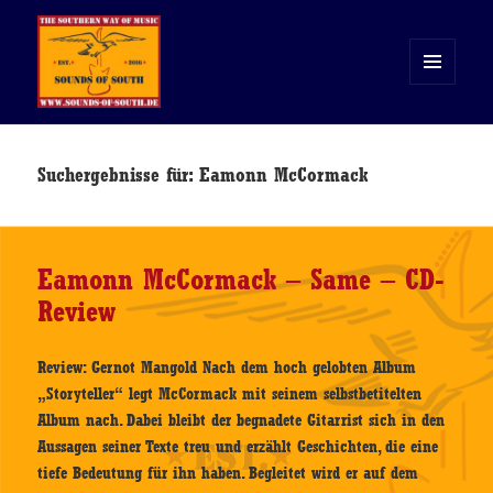
MENÜ
UND
WIDGETS
Sounds of South
Suchergebnisse für: Eamonn McCormack
Eamonn McCormack – Same – CD-
Review
Review: Gernot Mangold Nach dem hoch gelobten Album
„Storyteller“ legt McCormack mit seinem selbstbetitelten
Album nach. Dabei bleibt der begnadete Gitarrist sich in den
Aussagen seiner Texte treu und erzählt Geschichten, die eine
tiefe Bedeutung für ihn haben. Begleitet wird er auf dem