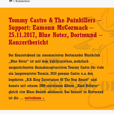
zu Eamonn McCormack – 25.11.2018, Yard Club, Köln – Konzertberi
1 Kommentar
Club,
Köln
–
Tommy Castro & The Painkillers –
Konzertbericht
Support: Eamonn McCormack –
25.11.2017, Blue Notez, Dortmund –
Konzertbericht
Der Konzertabend im renommierten Dortmunder Musikclub
„Blue Notez“ ist mit dem kalifornischen, mehrfach
ausgezeichneten Ausnahmegitarristen Tommy Castro für viele
ein langerwarteter Termin. 2010 gewann Castro u.a. den
begehrten „B.B. King Entertainer Of The Year Award“ und
konnte mit seinem 2009 erschienen Album „Hard Believer“
gleich vier Blues Awards abräumen. Das Konzert in Dortmund
Tommy
ist die …
weiterlesen
Castro
&