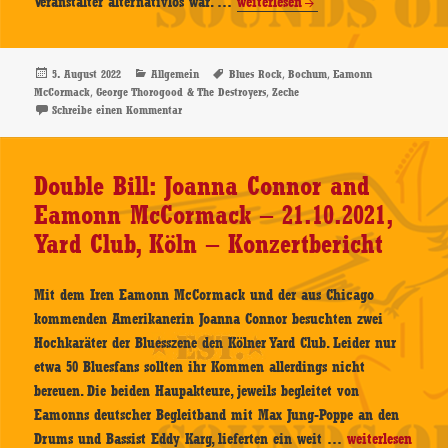
George
Veranstalter alternativlos war. …
weiterlesen
Thorogood
&
The
Veröffentlicht
Kategorien
Schlagwörter
,
,
5. August 2022
Allgemein
Blues Rock
Bochum
Eamonn
am
,
,
McCormack
George Thorogood & The Destroyers
Zeche
Destroyers
zu George Thorogood & The Destroyers – Support: Ea
Schreibe einen Kommentar
–
Support:
Eamonn
Double Bill: Joanna Connor and
McCormack
Eamonn McCormack – 21.10.2021,
–
Yard Club, Köln – Konzertbericht
21.07.2022
–
Zeche,
Mit dem Iren Eamonn McCormack und der aus Chicago
Bochum
kommenden Amerikanerin Joanna Connor besuchten zwei
Hochkaräter der Bluesszene den Kölner Yard Club. Leider nur
etwa 50 Bluesfans sollten ihr Kommen allerdings nicht
bereuen. Die beiden Haupakteure, jeweils begleitet von
Eamonns deutscher Begleitband mit Max Jung-Poppe an den
Double
Drums und Bassist Eddy Karg, lieferten ein weit …
weiterlesen