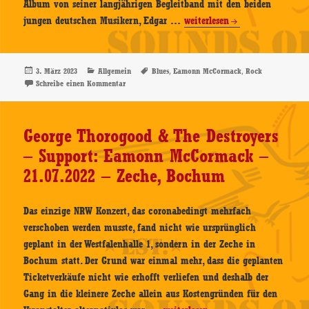
Album von seiner langjährigen Begleitband mit den beiden
Eamonn
jungen deutschen Musikern, Edgar …
weiterlesen
McCormack
–
Same
Veröffentlicht
Kategorien
Schlagwörter
,
,
3. März 2023
Allgemein
Blues
Eamonn McCormack
Rock
am
zu Eamonn McCormack – Same – CD-Review
Schreibe einen Kommentar
–
CD-
Review
George Thorogood & The Destroyers
– Support: Eamonn McCormack –
21.07.2022 – Zeche, Bochum
Das einzige NRW Konzert, das coronabedingt mehrfach
verschoben werden musste, fand nicht wie ursprünglich
geplant in der Westfalenhalle 1, sondern in der Zeche in
Bochum statt. Der Grund war einmal mehr, dass die geplanten
Ticketverkäufe nicht wie erhofft verliefen und deshalb der
Gang in die kleinere Zeche allein aus Kostengründen für den