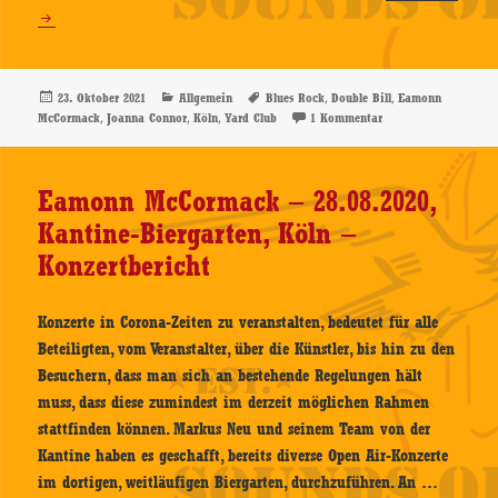
Bill:
Joanna
Connor
and
Veröffentlicht
Kategorien
Schlagwörter
,
,
23. Oktober 2021
Allgemein
Blues Rock
Double Bill
Eamonn
am
,
,
,
zu Double Bill: Joan
McCormack
Joanna Connor
Köln
Yard Club
1 Kommentar
Eamonn
McCormack
–
Eamonn McCormack – 28.08.2020,
21.10.2021,
Kantine-Biergarten, Köln –
Yard
Club,
Konzertbericht
Köln
–
Konzerte in Corona-Zeiten zu veranstalten, bedeutet für alle
Konzertbericht
Beteiligten, vom Veranstalter, über die Künstler, bis hin zu den
Besuchern, dass man sich an bestehende Regelungen hält
muss, dass diese zumindest im derzeit möglichen Rahmen
stattfinden können. Markus Neu und seinem Team von der
Kantine haben es geschafft, bereits diverse Open Air-Konzerte
Eamonn
im dortigen, weitläufigen Biergarten, durchzuführen. An …