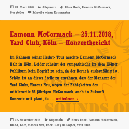
Storyteller
Veröffentlicht
Kategorien
Schlagwörter
,
,
28. März 2020
Allgemein
Blues Rock
Eamonn McCormack
am
zu Eamonn McCormack – Storyteller – CD
Storyteller
Schreibe einen Kommentar
–
CD-
Review
Eamonn McCormack – 25.11.2018,
Yard Club, Köln – Konzertbericht
Im Rahmen seiner Herbst- Tour machte Eamonn McCormack
Halt in Köln. Leider scheint der sympathische Ire dem Kölner
Publikum kein Begriff zu sein, da der Besuch ausbaufähig ist.
Schön ist an dieser Stelle zu erwähnen, dass der Manager des
Yard Clubs, Marcus Neu, wegen der Fähigkeiten des
mittlerweile 56 jährigen McCormack, auch in Zukunft
Eamonn
Konzerte mit plant, da …
weiterlesen
McCormack
–
25.11.2018,
Veröffentlicht
Kategorien
Schlagwörter
,
,
27. November 2018
Allgemein
Blues Rock
Eamonn McCormack
am
,
,
,
,
,
Irland
Köln
Marcus Neu
Rock
Rory Gallagher
Yard Club
Yard