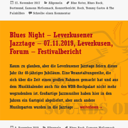
The
Veröffentlicht
Kategorien
Schlagwörter
,
,
27. November 2017
Allgemein
Blue Notez
Blues Rock
am
,
,
,
,
Dortmund
Eamonn McCormack
Konzertbericht
Rock
Tommy Castro & The
Painkillers
zu Tommy Castro & The Painkillers – Su
Painkillers
Schreibe einen Kommentar
–
Support:
Eamonn
Blues Night – Leverkusener
McCormack
Jazztage – 07.11.2019, Leverkusen,
–
Forum – Festivalbericht
25.11.2017,
Blue
Notez,
Kaum zu glauben, aber die Leverkusener Jazztage feiern dieses
Dortmund
Jahr ihr 40-jähriges Jubiläum. Eine Veranstaltungsreihe, die
–
sich über die Zeit einen großen Nahmen gemacht hat und aus
Konzertbericht
dem Musikkalender auch für den WDR-Rockpalast nicht mehr
wegzudenken ist. Großartige Jazzmusiker haben hier in den
Jahren ein Gastspiel abgeliefert, aber auch andere
Blues
Musiksparten wurden in die Jazztage …
weiterlesen
Night
–
Leverkusener
Veröffentlicht
Kategorien
Schlagwörter
,
,
9. November 2019
Allgemein
Blues Rock
Eamonn McCormack