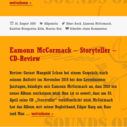
McCorm
weiterlesen
–
28.08.2020
Kantine-
Veröffentlicht
Kategorien
Schlagwörter
,
,
30. August 2020
Allgemein
Blues Rock
Eamonn McCormack
am
,
,
zu Eamonn McC
Kantine-Biergarten
Köln
Marcus Neu
Schreibe einen Kommentar
Biergarte
Köln
–
Eamonn McCormack – Storyteller –
Konzertb
CD-Review
Review: Gernot Mangold Schon bei einem Gespräch, nach
seinem Auftritt im November 2019 bei den Leverkusener
Jazztagen, kündigte mir Eamonn McCormack an, dass 2020 ein
neues Album erscheinen wird. Nun ist es soweit, dass am 03.
April seine CD „Storyteller“ veröffentlicht wird. McCormack
hat das Album mit seiner Begleitband, Edgar Karg am Bass
Eamonn
und Max …
weiterlesen
McCormack
–