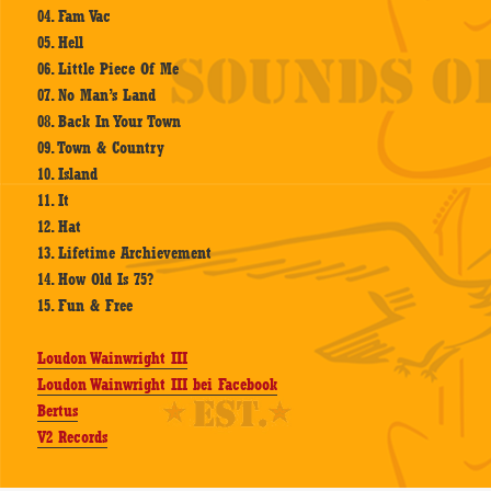
04. Fam Vac
05. Hell
06. Little Piece Of Me
07. No Man’s Land
08. Back In Your Town
09. Town & Country
10. Island
11. It
12. Hat
13. Lifetime Archievement
14. How Old Is 75?
15. Fun & Free
Loudon Wainwright III
Loudon Wainwright III bei Facebook
Bertus
V2 Records