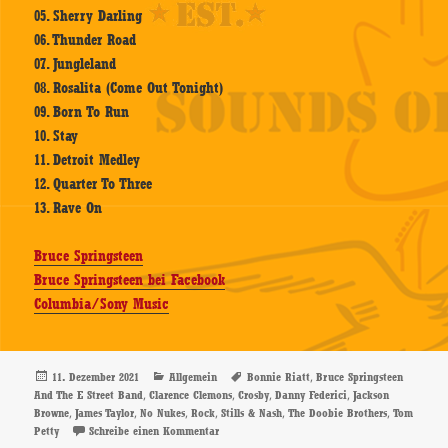
05. Sherry Darling
06. Thunder Road
07. Jungleland
08. Rosalita (Come Out Tonight)
09. Born To Run
10. Stay
11. Detroit Medley
12. Quarter To Three
13. Rave On
Bruce Springsteen
Bruce Springsteen bei Facebook
Columbia/Sony Music
Veröffentlicht
Kategorien
Schlagwörter
,
11. Dezember 2021
Allgemein
Bonnie Riatt
Bruce Springsteen
am
,
,
,
,
And The E Street Band
Clarence Clemons
Crosby
Danny Federici
Jackson
,
,
,
,
,
,
Browne
James Taylor
No Nukes
Rock
Stills & Nash
The Doobie Brothers
Tom
zu Bruce Springsteen And The E Street Band 
Petty
Schreibe einen Kommentar