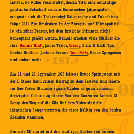
Festival No Nukes veranstaltet, dessen Titel eine eindeutige
politische Botschaft sendete. Keine sieben Jahre später
ereignete sich die Tschernobyl-Katastrophe und Fukushima
folgte 2011. Ein Umdenken in der Energie- und Klimapolitik
ist ein zäher Prozess, bei dem kritische Stimmen nicht
konsequent gehört werden. Damals erhoben viele Musiker die
ihre:
Bonnie Riatt
, James Taylor,
Crosby
, Stills & Nash, The
Doobie Brothers, Jackson Browne,
Tom Petty
, Bruce Spingsteen
und andere mehr.
Am 21. und 22. September 1979 leistete Bruce Springsteen mit
der E Street Band seinen Beitrag zu dem Festival und feierte
im New Yorker Madison Square Garden so quasi in seinen
dreizigsten Geburtstag hinein. Von den Konzerten fanden 13
Songs den Weg auf die CDs. Auf dem Video sind die
identischen Songs vertreten, die circa hälftig von den beiden
Abenden stammen.
Die erste CD startet mit drei kräftigen Rocker von seinem