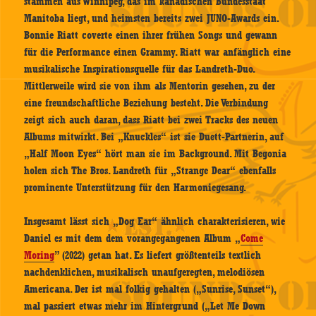
stammen aus Winnipeg, das im kanadischen Bundesstaat
Manitoba liegt, und heimsten bereits zwei JUNO-Awards ein.
Bonnie Riatt coverte einen ihrer frühen Songs und gewann
für die Performance einen Grammy. Riatt war anfänglich eine
musikalische Inspirationsquelle für das Landreth-Duo.
Mittlerweile wird sie von ihm als Mentorin gesehen, zu der
eine freundschaftliche Beziehung besteht. Die Verbindung
zeigt sich auch daran, dass Riatt bei zwei Tracks des neuen
Albums mitwirkt. Bei „Knuckles“ ist sie Duett-Partnerin, auf
„Half Moon Eyes“ hört man sie im Background. Mit Begonia
holen sich The Bros. Landreth für „Strange Dear“ ebenfalls
prominente Unterstützung für den Harmoniegesang.
Insgesamt lässt sich „Dog Ear“ ähnlich charakterisieren, wie
Daniel es mit dem dem vorangegangenen Album „
Come
Moring
” (2022) getan hat. Es liefert größtenteils textlich
nachdenklichen, musikalisch unaufgeregten, melodiösen
Americana. Der ist mal folkig gehalten („Sunrise, Sunset“),
mal passiert etwas mehr im Hintergrund („Let Me Down