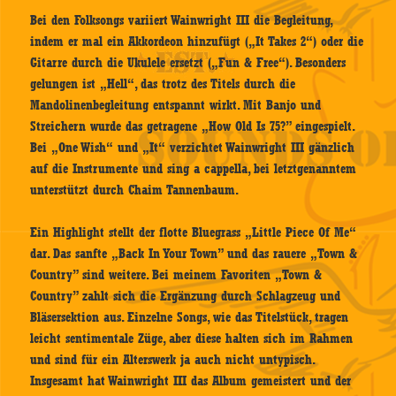
Bei den Folksongs variiert Wainwright III die Begleitung,
indem er mal ein Akkordeon hinzufügt („It Takes 2“) oder die
Gitarre durch die Ukulele ersetzt („Fun & Free“). Besonders
gelungen ist „Hell“, das trotz des Titels durch die
Mandolinenbegleitung entspannt wirkt. Mit Banjo und
Streichern wurde das getragene „How Old Is 75?” eingespielt.
Bei „One Wish“ und „It“ verzichtet Wainwright III gänzlich
auf die Instrumente und sing a cappella, bei letztgenanntem
unterstützt durch Chaim Tannenbaum.
Ein Highlight stellt der flotte Bluegrass „Little Piece Of Me“
dar. Das sanfte „Back In Your Town” und das rauere „Town &
Country” sind weitere. Bei meinem Favoriten „Town &
Country” zahlt sich die Ergänzung durch Schlagzeug und
Bläsersektion aus. Einzelne Songs, wie das Titelstück, tragen
leicht sentimentale Züge, aber diese halten sich im Rahmen
und sind für ein Alterswerk ja auch nicht untypisch.
Insgesamt hat Wainwright III das Album gemeistert und der