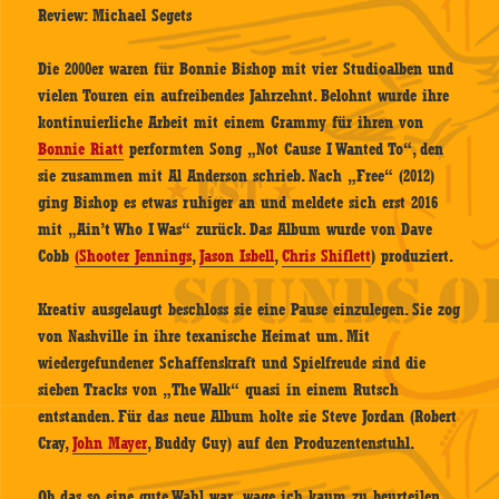
Review: Michael Segets
Die 2000er waren für Bonnie Bishop mit vier Studioalben und
vielen Touren ein aufreibendes Jahrzehnt. Belohnt wurde ihre
kontinuierliche Arbeit mit einem Grammy für ihren von
Bonnie Riatt
performten Song „Not Cause I Wanted To“, den
sie zusammen mit Al Anderson schrieb. Nach „Free“ (2012)
ging Bishop es etwas ruhiger an und meldete sich erst 2016
mit „Ain’t Who I Was“ zurück. Das Album wurde von Dave
Cobb
(Shooter Jennings
,
Jason Isbell
,
Chris Shiflett
) produziert.
Kreativ ausgelaugt beschloss sie eine Pause einzulegen. Sie zog
von Nashville in ihre texanische Heimat um. Mit
wiedergefundener Schaffenskraft und Spielfreude sind die
sieben Tracks von „The Walk“ quasi in einem Rutsch
entstanden. Für das neue Album holte sie Steve Jordan (Robert
Cray,
John Mayer
, Buddy Guy) auf den Produzentenstuhl.
Ob das so eine gute Wahl war, wage ich kaum zu beurteilen.