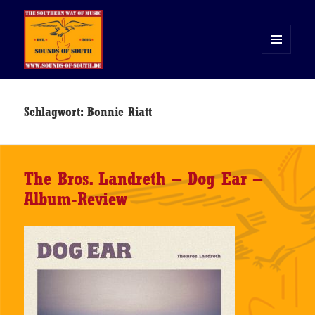
MENÜ
UND
WIDGETS
Sounds of South
Schlagwort:
Bonnie Riatt
The Bros. Landreth – Dog Ear –
Album-Review