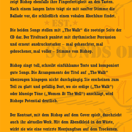
zeigt Bishop ebenfalls ihre Fingerfertigkeit an den Tasten.
Nach einem langen Intro trägt sie mit sanfter Stimme die
Ballade vor, die schließlich einen vokalen Abschluss findet.
Die beiden Songs stellen mit „The Walk“ die rootsige Seite der
CD dar. Der Titeltrack punktet mit rhythmischer Percussion
und erneut ausdrucksstarker – mal gehauchter, mal
gebrochener, mal voller – Stimme von Bishop.
Bishop singt toll, schreibt einfühlsame Texte und komponiert
gute Songs. Die Arrangements der Titel auf „The Walk“
überzeugen hingegen nicht durchgängig. Sie erscheinen zum
Teil zu glatt und gefällig. Dort, wo sie erdige („The Walk“)
oder bluesige Töne („Women At The Well“) anschlägt, wird
Bishops Potential deutlich.
Der Kontrast, mit dem Bishop auf dem Cover spielt, durchzieht
auch ihr aktuelles Werk. Mit dem Abendkleid in der Wüste,
wirkt sie wie eine verirrte Meerjungfrau auf dem Trockenen.