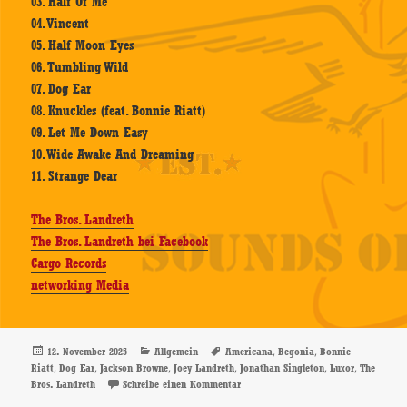
03. Half Of Me
04. Vincent
05. Half Moon Eyes
06. Tumbling Wild
07. Dog Ear
08. Knuckles (feat. Bonnie Riatt)
09. Let Me Down Easy
10. Wide Awake And Dreaming
11. Strange Dear
The Bros. Landreth
The Bros. Landreth bei Facebook
Cargo Records
networking Media
Veröffentlicht
Kategorien
Schlagwörter
,
,
12. November 2025
Allgemein
Americana
Begonia
Bonnie
am
,
,
,
,
,
,
Riatt
Dog Ear
Jackson Browne
Joey Landreth
Jonathan Singleton
Luxor
The
zu The Bros. Landreth – Dog Ear – A
Bros. Landreth
Schreibe einen Kommentar