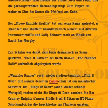
unterstützenden Instrumente wie Fiddle, Steel und Piano und
die pathosgetränkten Harmoniegesänge. Zum Piepen im
wahrsten Sine des Wortes die Pfeiferei am Ende.
Der „Moose Knuckle Shuffle“ tut was seine Name andeutet, er
‚knuckelt und shuffelt‘ unwiderstehlich (erneut mit diversen
Instrumentenfills und Soli). Erinnert stark an Musik von
David Lee Murphy.
Ein Schelm wer denkt, dass beim dramatisch in Szene
gesetzten „Then It Rained“ bei Garth Brooks‘ „The Thunder
Rolls“ ordentlich abgekupfert wurde.
„Wrangler Danger“ rockt wieder stadion-tauglich, „Mull It
Over“ mit seinem dezenten
Eagles
-Flair ist ein melodischer
Schwofer. Bei „Kings Of Neon“ (auch wieder schönes
Wortspiel) rocken nicht die Kings Of Leon, sondern die Hot
Country Knights (famose Fiddle-Steel-E-Gitarren-HT-Piano-
Solo-Kombi), das die Leuchtrohre ins Flackern geraten.