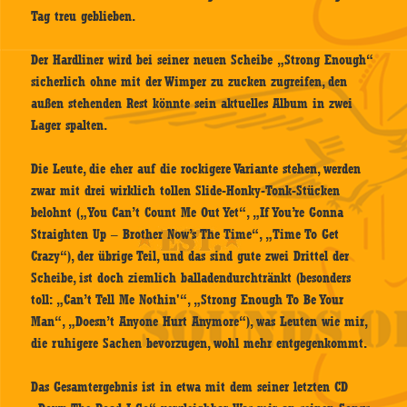
Tag treu geblieben.
Der Hardliner wird bei seiner neuen Scheibe „Strong Enough“
sicherlich ohne mit der Wimper zu zucken zugreifen, den
außen stehenden Rest könnte sein aktuelles Album in zwei
Lager spalten.
Die Leute, die eher auf die rockigere Variante stehen, werden
zwar mit drei wirklich tollen Slide-Honky-Tonk-Stücken
belohnt („You Can’t Count Me Out Yet“, „If You’re Gonna
Straighten Up – Brother Now’s The Time“, „Time To Get
Crazy“), der übrige Teil, und das sind gute zwei Drittel der
Scheibe, ist doch ziemlich balladendurchtränkt (besonders
toll: „Can’t Tell Me Nothin'“, „Strong Enough To Be Your
Man“, „Doesn’t Anyone Hurt Anymore“), was Leuten wie mir,
die ruhigere Sachen bevorzugen, wohl mehr entgegenkommt.
Das Gesamtergebnis ist in etwa mit dem seiner letzten CD