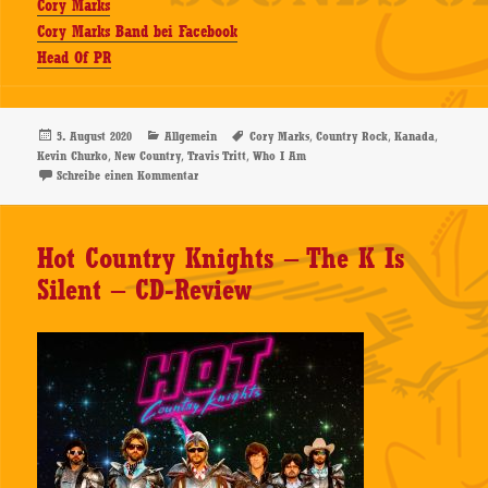
Cory Marks
Cory Marks Band bei Facebook
Head Of PR
Veröffentlicht
Kategorien
Schlagwörter
,
,
,
5. August 2020
Allgemein
Cory Marks
Country Rock
Kanada
am
,
,
,
Kevin Churko
New Country
Travis Tritt
Who I Am
zu Cory Marks – Who I Am – CD-Review
Schreibe einen Kommentar
Hot Country Knights – The K Is
Silent – CD-Review