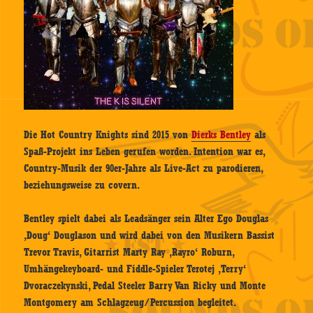
Die Hot Country Knights sind 2015 von
Dierks Bentley
als
Spaß-Projekt ins Leben gerufen worden. Intention war es,
Country-Musik der 90er-Jahre als Live-Act zu parodieren,
beziehungsweise zu covern.
Bentley spielt dabei als Leadsänger sein Alter Ego Douglas
‚Doug‘ Douglason und wird dabei von den Musikern Bassist
Trevor Travis, Gitarrist Marty Ray ‚Rayro‘ Roburn,
Umhängekeyboard- und Fiddle-Spieler Terotej ‚Terry‘
Dvoraczekynski, Pedal Steeler Barry Van Ricky und Monte
Montgomery am Schlagzeug/Percussion begleitet.