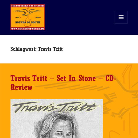
MENÜ
UND
WIDGETS
Sounds of South
Schlagwort:
Travis Tritt
Travis Tritt – Set In Stone – CD-
Review