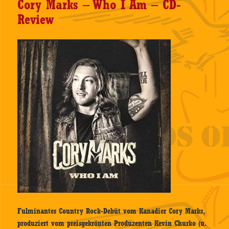
Cory Marks – Who I Am – CD-
Review
Fulminantes Country Rock-Debüt vom Kanadier Cory Marks,
produziert vom preisgekrönten Produzenten Kevin Churko (u.