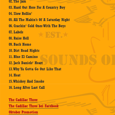
02. The Jam
03. Hard Out Here For A Country Boy
04. Slow Rollin‘
05. All The Makin’s Of A Saturday Night
06. Crackin‘ Cold Ones With The Boys
07. Labels
08. Raise Hell
09. Back Home
10. Dirt Road Nights
11. Blue El Camino
12. Jack Daniels‘ Heart
13. Why Ya Gotta Go Out Like That
14. Heat
15. Whiskey And Smoke
16. Long After Last Call
The Cadillac Three
The Cadillac Three bei Facebook
Oktober Promotion