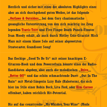
Herrlich und sicher mit eines der absoluten Highlights eines
aber an sich durchgehend guten Werkes, ist das folgende
„
Outlaws & Outsiders
„, bei dem Cory charismatische
gesangliche Unterstützung, von den sich mächtig ins Zeug
legenden
Travis Tritt
und Five Finger Death Punch-Fronter
Ivan Moody erhält, als auch durch Mötley Crüe-Gitarrist Mick
Mars mit einem klasse Solo auf seiner abgewetzten
Stratocaster. Grandioser Song!
Das flockige „Good To Be Us“ mit seiner knackigen E-
Gitarren-Hook und dem Powerrefrain könnte eines der Radio-
Kandidaten abgeben, aber auch die melodischen „
Drive
„,
„
Better Off
“ und das schön schmachtende Duett „Out In The
Rain“ mit Metal-Sängerin Lzzy Hale (Halestorm), die sich
hier im Stile einer Robin Beck, Lita Ford, oder
Kim Carnes
offenbart, haben reichlich Hit-Potential.
Bis auf das countryeske „My Whiskey, Your Wine“ (Merle