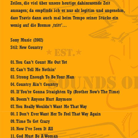
Zeilen, die viel über unsere heutige dahinrasende Zeit
aussagen; da empfinde ich es nur als legitim und angenehm,
dass Travis dann auch mal beim Tempo seiner Stücke ein
wenig auf die Bremse ‚tritt’…
Sony Music (2002)
Stil: New Country
01. You Can’t Count Me Out Yet
02. Can’t Tell Me Nothin‘
03. Strong Enough To Be Your Man
04. Country Ain’t Country
05. If You’re Gonna Straighten Up (Brother Now’s The Time)
06. Doesn’t Anyone Hurt Anymore
07. You Really Wouldn’t Want Me That Way
08. I Don’t Ever Want Her To Feel That Way Again
09. Time To Get Crazy
10. Now I’ve Seen It All
11. God Must Be A Woman