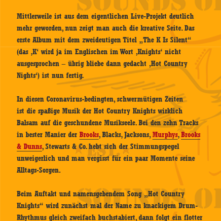
Mittlerweile ist aus dem eigentlichen Live-Projekt deutlich
mehr geworden, nun zeigt man auch die kreative Seite. Das
erste Album mit dem zweideutigen Titel „The K Is Silent“
(das ‚K‘ wird ja im Englischen im Wort ‚Knights‘ nicht
ausgesprochen – übrig bliebe dann gedacht ‚Hot Country
Nights‘) ist nun fertig.
In diesen Coronavirus-bedingten, schwermütigen Zeiten
ist die spaßige Musik der Hot Country Knights wirklich
Balsam auf die geschundene Musikseele. Bei den zehn Tracks
in bester Manier der
Brooks
, Blacks, Jacksons,
Murphys
,
Brooks
& Dunns
, Stewarts & Co. hebt sich der Stimmungspegel
unweigerlich und man vergisst für ein paar Momente seine
Alltags-Sorgen.
Beim Auftakt und namensgebendem Song „Hot Country
Knights“ wird zunächst mal der Name zu knackigem Drum-
Rhythmus gleich zweifach buchstabiert, dann folgt ein flotter