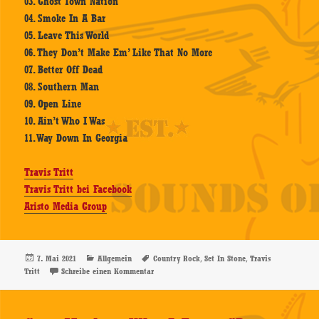
03. Ghost Town Nation
04. Smoke In A Bar
05. Leave This World
06. They Don’t Make Em’ Like That No More
07. Better Off Dead
08. Southern Man
09. Open Line
10. Ain’t Who I Was
11. Way Down In Georgia
Travis Tritt
Travis Tritt bei Facebook
Aristo Media Group
Veröffentlicht
Kategorien
Schlagwörter
,
,
7. Mai 2021
Allgemein
Country Rock
Set In Stone
Travis
am
zu Travis Tritt – Set In Stone – CD-Review
Tritt
Schreibe einen Kommentar