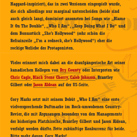
Haggard-inspiriert), das in zwei Versionen eingespielt wurde,
die sich allerdings nur marginal unterscheiden (beide sind
auch gleich lang), dominiert ansonsten bei Songs wie „Blame
It On The Double“, „Who I Am“, „Keep Doing What I Do“ und
dem Bonusstück „She’s Hollywood“ (sehr schön die
Refrainzeile „I’m a redneck, she’s Hollywood“) eher die
rockige Vorliebe des Protagonisten.
Vieles erinnert mich dabei an die draufgängerische Art seiner
kanadischen Kollegen von
Dry County
oder Interpreten wie
Chris Cagle
,
Black Stone Cherry
,
Caleb Johnson
, Brantley
Gilbert oder
Jason Aldean
auf der US-Seite.
Cory Marks setzt mit seinem Debüt „Who I Am“ eine erste
vielversprechende Duftmarke im Rock-umwobenen Country-
Revier, die mit Argusaugen besonders von den Managements
der bisherigen Platzhirsche, Brantley Gilbert und Jason Aldean,
verfolgt werden dürfte. Fette zukünftige Konkurrenz für beide.
Bitte mehr davon, Cory Marks!