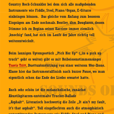
Country Rock-Schunkler bei dem sich alle maßgebenden
Instrumente wie Fiddle, Steel, Piano/Organ, E-Gitarre
einbringen können. Das gleiche vom Anfang zum besseren
Einprägen am Ende nochmals. Bentley, ähm Douglason, dessen
Stimme ich zu Beginn seiner Karriere immer ziemlich
‚knochig‘ fand, hat sich im Laufe der Jahre richtig toll
weiterentwickelt.
Beim launigen Uptempostück „Pick Her Up“ („in a pick up
truck“ geht es weiter) gibt es mit Reibeiesenstimmensänger
Travis Tritt
, Duettunterstützung von einer weiteren 90er-Ikone.
Klasse hier das Instrumentalfinish nach kurzer Pause, wo man
eigentlich schon das Ende des Liedes erwartet hatte.
Auch sehr schön ist die melancholische, zunächst
Akustikgitarren-untermalte Trucker-Ballade
„Asphalt“. Literarisch hochwertig die Zeile „It ain’t my fault,
it’s that asphalt“. Toll eingeflochten auch die atmosphärisch