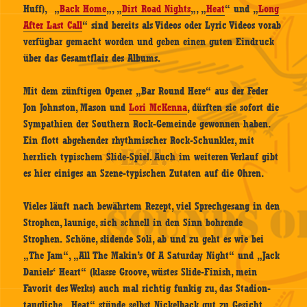
Huff), „
Back Home
„, „
Dirt Road Nights
„, „
Heat
“ und „
Long
After Last Call
“ sind bereits als Videos oder Lyric Videos vorab
verfügbar gemacht worden und geben einen guten Eindruck
über das Gesamtflair des Albums.
Mit dem zünftigen Opener „Bar Round Here“ aus der Feder
Jon Johnston, Mason und
Lori McKenna
, dürften sie sofort die
Sympathien der Southern Rock-Gemeinde gewonnen haben.
Ein flott abgehender rhythmischer Rock-Schunkler, mit
herrlich typischem Slide-Spiel. Auch im weiteren Verlauf gibt
es hier einiges an Szene-typischen Zutaten auf die Ohren.
Vieles läuft nach bewährtem Rezept, viel Sprechgesang in den
Strophen, launige, sich schnell in den Sinn bohrende
Strophen. Schöne, slidende Soli, ab und zu geht es wie bei
„The Jam“, „All The Makin’s Of A Saturday Night“ und „Jack
Daniels‘ Heart“ (klasse Groove, wüstes Slide-Finish, mein
Favorit des Werks) auch mal richtig funkig zu, das Stadion-
taugliche „Heat“ stünde selbst Nickelback gut zu Gesicht.