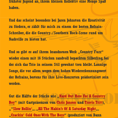
frühster Jugend an, ihrem kleinen Kollektiv eine Menge Spaß
haben.
Und das scheint besonders bei Jaren Johnston die Kreativität
zu fördern, er zählt für mich zu einem der besten Refrain-
Schreiber, die die Country-/Southern Rock-Szene rund um
Nashville zu bieten hat.
Und so gibt es auf ihrem brandneuen Werk „Country Fuzz“
wieder einen mit 16 Stücken randvoll bepackten Silberling, bei
der sich das Trio in seinem Stil gewohnt treu bleibt. Launige
Songs, die vor allem wegen dem hohen Wiedererkennungswert
der Refrains, bestens für ihre Live-Konzerten prädestiniert sein
werden.
Gut die Hälfte der Stücke wie „
Hard Out Here For A Country
Boy
“ (mit Gastpräsenzen von
Chris Janson
und
Travis Tritt
),
„“
Slow Rollin‘
„, „
All The Makin’s Of A Saturday Night
„,
„
Crackin‘ Cold Ones With The Boys
“ (produziert von Dann