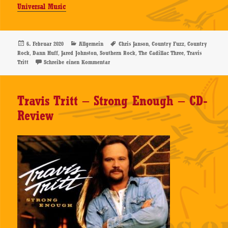
Universal Music
Veröffentlicht
Kategorien
Schlagwörter
,
,
6. Februar 2020
Allgemein
Chris Janson
Country Fuzz
Country
am
,
,
,
,
,
Rock
Dann Huff
Jared Johnston
Southern Rock
The Cadillac Three
Travis
zu The Cadillac Three – Country Fuzz – CD-Rev
Tritt
Schreibe einen Kommentar
Travis Tritt – Strong Enough – CD-
Review