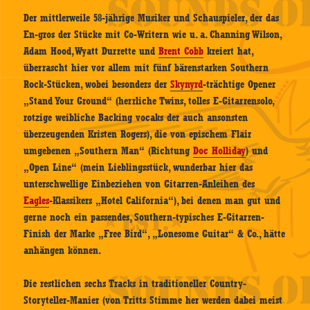
Der mittlerweile 58-jährige Musiker und Schauspieler, der das
En-gros der Stücke mit Co-Writern wie u. a. Channing Wilson,
Adam Hood, Wyatt Durrette und
Brent Cobb
kreiert hat,
überrascht hier vor allem mit fünf bärenstarken Southern
Rock-Stücken, wobei besonders der
Skynyrd
-trächtige Opener
„Stand Your Ground“ (herrliche Twins, tolles E-Gitarrensolo,
rotzige weibliche Backing vocaks der auch ansonsten
überzeugenden Kristen Rogers), die von epischem Flair
umgebenen „Southern Man“ (Richtung
Doc Holliday
) und
„Open Line“ (mein Lieblingsstück, wunderbar hier das
unterschwellige Einbeziehen von Gitarren-Anleihen des
Eagles
-Klassikers „Hotel California“), bei denen man gut und
gerne noch ein passendes, Southern-typisches E-Gitarren-
Finish der Marke „Free Bird“, „Lonesome Guitar“ & Co., hätte
anhängen können.
Die restlichen sechs Tracks in traditioneller Country-
Storyteller-Manier (von Tritts Stimme her werden dabei meist