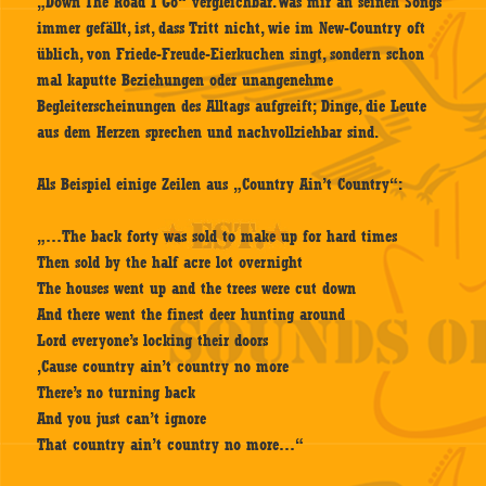
„Down The Road I Go“ vergleichbar. Was mir an seinen Songs
immer gefällt, ist, dass Tritt nicht, wie im New-Country oft
üblich, von Friede-Freude-Eierkuchen singt, sondern schon
mal kaputte Beziehungen oder unangenehme
Begleiterscheinungen des Alltags aufgreift; Dinge, die Leute
aus dem Herzen sprechen und nachvollziehbar sind.
Als Beispiel einige Zeilen aus „Country Ain’t Country“:
„…The back forty was sold to make up for hard times
Then sold by the half acre lot overnight
The houses went up and the trees were cut down
And there went the finest deer hunting around
Lord everyone’s locking their doors
‚Cause country ain’t country no more
There’s no turning back
And you just can’t ignore
That country ain’t country no more…“