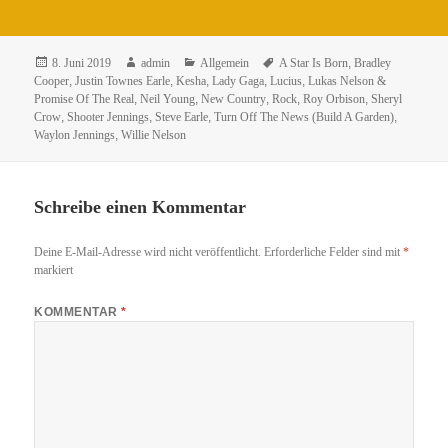
Veröffentlicht
Autor
Kategorien
Schlagwörter
8. Juni 2019
admin
Allgemein
A Star Is Born
,
Bradley
am
Cooper
,
Justin Townes Earle
,
Kesha
,
Lady Gaga
,
Lucius
,
Lukas Nelson &
Promise Of The Real
,
Neil Young
,
New Country
,
Rock
,
Roy Orbison
,
Sheryl
Crow
,
Shooter Jennings
,
Steve Earle
,
Turn Off The News (Build A Garden)
,
Waylon Jennings
,
Willie Nelson
Schreibe einen Kommentar
Deine E-Mail-Adresse wird nicht veröffentlicht.
Erforderliche Felder sind mit
*
markiert
KOMMENTAR
*