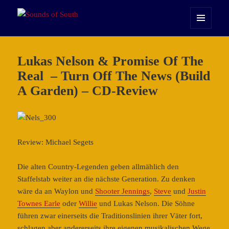
Sounds of South
MENÜ
UND
WIDGETS
Lukas Nelson & Promise Of The
Real – Turn Off The News (Build
A Garden) – CD-Review
Review: Michael Segets
Die alten Country-Legenden geben allmählich den
Staffelstab weiter an die nächste Generation. Zu denken
wäre da an Waylon und
Shooter Jennings
,
Steve
und
Justin
Townes Earle
oder
Willie
und Lukas Nelson. Die Söhne
führen zwar einerseits die Traditionslinien ihrer Väter fort,
schlagen aber andererseits ihre eigenen musikalischen Wege