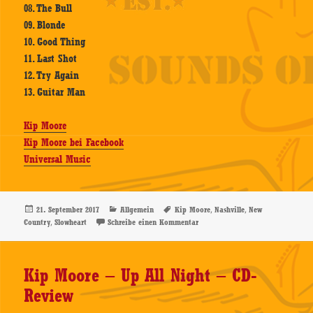
08. The Bull
09. Blonde
10. Good Thing
11. Last Shot
12. Try Again
13. Guitar Man
Kip Moore
Kip Moore bei Facebook
Universal Music
Veröffentlicht
Kategorien
Schlagwörter
,
,
21. September 2017
Allgemein
Kip Moore
Nashville
New
am
,
zu Kip Moore – Slowheart – CD-R
Country
Slowheart
Schreibe einen Kommentar
Kip Moore – Up All Night – CD-
Review