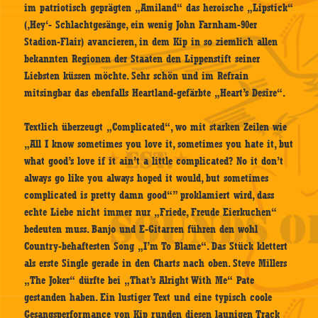
im patriotisch geprägten „Amiland“ das heroische „Lipstick“
(‚Hey‘- Schlachtgesänge, ein wenig John Farnham-90er
Stadion-Flair) avancieren, in dem Kip in so ziemlich allen
bekannten Regionen der Staaten den Lippenstift seiner
Liebsten küssen möchte. Sehr schön und im Refrain
mitsingbar das ebenfalls Heartland-gefärbte „Heart’s Desire“.
Textlich überzeugt „Complicated“, wo mit starken Zeilen wie
„All I know sometimes you love it, sometimes you hate it, but
what good’s love if it ain’t a little complicated? No it don’t
always go like you always hoped it would, but sometimes
complicated is pretty damn good“” proklamiert wird, dass
echte Liebe nicht immer nur „Friede, Freude Eierkuchen“
bedeuten muss. Banjo und E-Gitarren führen den wohl
Country-behaftesten Song „I’m To Blame“. Das Stück klettert
als erste Single gerade in den Charts nach oben. Steve Millers
„The Joker“ dürfte bei „That’s Alright With Me“ Pate
gestanden haben. Ein lustiger Text und eine typisch coole
Gesangsperformance von Kip runden diesen launigen Track