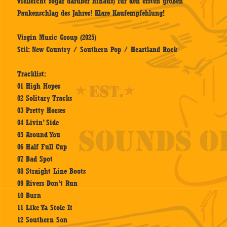
vielleicht sogar darüber hinaus) für den ersten großen
Paukenschlag des Jahres! Klare Kaufempfehlung!
Virgin Music Group (2025)
Stil: New Country / Southern Pop / Heartland Rock
Tracklist:
01 High Hopes
02 Solitary Tracks
03 Pretty Horses
04 Livin’ Side
05 Around You
06 Half Full Cup
07 Bad Spot
08 Straight Line Boots
09 Rivers Don’t Run
10 Burn
11 Like Ya Stole It
12 Southern Son