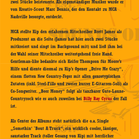
zwei Stücke beisteuerte. Als eigenständiger Musiker wurde er
von Kreativ-Scout Marc Dennis, der den Kontakt zu MCA
Nashville besorgte, entdeckt.
MCA stellte Kip den erfahrenen Hitschreiber Brett James als
Produzent an die Seite (James hat hier auch zwei Stücke
mitkreiert und singt im Background mit) und ließ ihm bei
der Wahl seiner Mitschreiber weitestgehend freie Hand.
Gentleman-like bedankte sich Keifer Thompson für Moore’s
Hilfe und diente diesmal zu Kip’s Opener „Drive Me Crazy“,
einem flotten New Country-Feger mit allen genretypischen
Zutaten (inkl. Steel-Fills und zweier kurzer E-Gitarren-Soli) als
Co-Songwriter. „Beer Money“ folgt als tanzbarer Gute-Laune-
Countryrock wie es auch zuweilen bei
Billy Ray Cyrus
der Fall
ist.
Als Center des Albums steht natürlich die o.a. Single
„Somethin‘ `Bout A Truck“, ein wirklich cooler, lässiger,
saustarker Track (toller Gesang von Kip) mit herrlicher