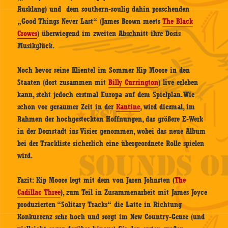
Ausklang) und dem southern-soulig dahin preschenden
„Good Things Never Last“ (James Brown meets
The Black
Crowes
) überwiegend im zweiten Abschnitt ihre Dosis
Musikglück.
Noch bevor seine Klientel im Sommer Kip Moore in den
Staaten (dort zusammen mit
Billy Currington
) live erleben
kann, steht jedoch erstmal Europa auf dem Spielplan. Wie
schon vor geraumer Zeit in der
Kantine
, wird diesmal, im
Rahmen der hochgesteckten Hoffnungen, das größere E-Werk
in der Domstadt ins Visier genommen, wobei das neue Album
bei der Trackliste sicherlich eine übergeordnete Rolle spielen
wird.
Fazit: Kip Moore legt mit dem von Jaren Johnsten (
The
Cadillac Three
), zum Teil in Zusammenarbeit mit James Joyce
produzierten “Solitary Tracks“ die Latte in Richtung
Konkurrenz sehr hoch und sorgt im New Country-Genre (und