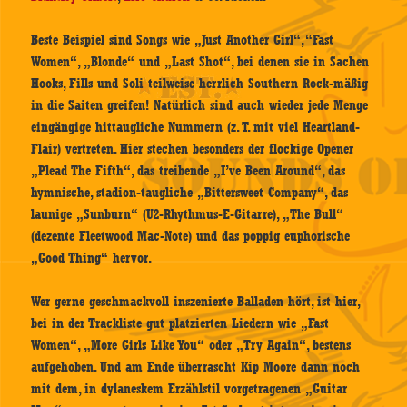
Beste Beispiel sind Songs wie „Just Another Girl“, “Fast
Women“, „Blonde“ und „Last Shot“, bei denen sie in Sachen
Hooks, Fills und Soli teilweise herrlich Southern Rock-mäßig
in die Saiten greifen! Natürlich sind auch wieder jede Menge
eingängige hittaugliche Nummern (z. T. mit viel Heartland-
Flair) vertreten. Hier stechen besonders der flockige Opener
„Plead The Fifth“, das treibende „I’ve Been Around“, das
hymnische, stadion-taugliche „Bittersweet Company“, das
launige „Sunburn“ (U2-Rhythmus-E-Gitarre), „The Bull“
(dezente Fleetwood Mac-Note) und das poppig euphorische
„Good Thing“ hervor.
Wer gerne geschmackvoll inszenierte Balladen hört, ist hier,
bei in der Trackliste gut platzierten Liedern wie „Fast
Women“, „More Girls Like You“ oder „Try Again“, bestens
aufgehoben. Und am Ende überrascht Kip Moore dann noch
mit dem, in dylaneskem Erzählstil vorgetragenen „Guitar