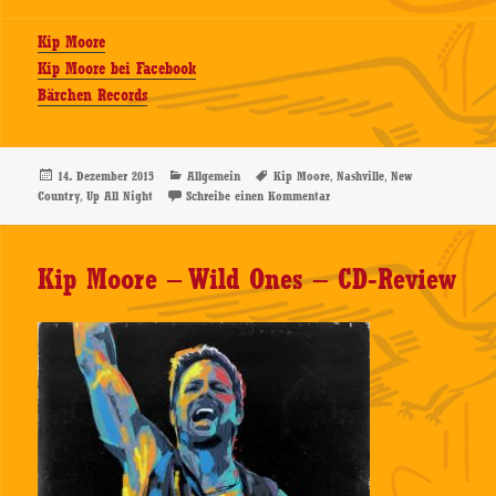
Kip Moore
Kip Moore bei Facebook
Bärchen Records
Veröffentlicht
Kategorien
Schlagwörter
,
,
14. Dezember 2015
Allgemein
Kip Moore
Nashville
New
am
,
zu Kip Moore – Up All Night 
Country
Up All Night
Schreibe einen Kommentar
Kip Moore – Wild Ones – CD-Review