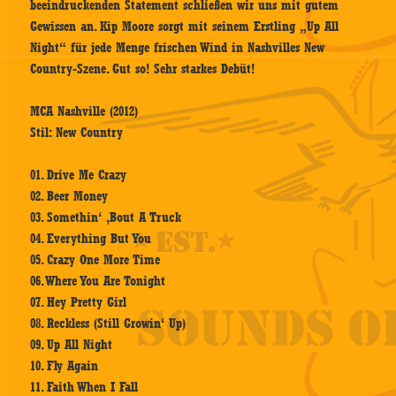
beeindruckenden Statement schließen wir uns mit gutem
Gewissen an. Kip Moore sorgt mit seinem Erstling „Up All
Night“ für jede Menge frischen Wind in Nashvilles New
Country-Szene. Gut so! Sehr starkes Debüt!
MCA Nashville (2012)
Stil: New Country
01. Drive Me Crazy
02. Beer Money
03. Somethin‘ ‚Bout A Truck
04. Everything But You
05. Crazy One More Time
06. Where You Are Tonight
07. Hey Pretty Girl
08. Reckless (Still Growin‘ Up)
09. Up All Night
10. Fly Again
11. Faith When I Fall