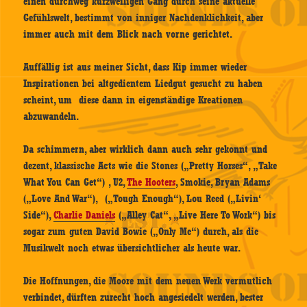
einen durchweg kurzweiligen Gang durch seine aktuelle
Gefühlswelt, bestimmt von inniger Nachdenklichkeit, aber
immer auch mit dem Blick nach vorne gerichtet.
Auffällig ist aus meiner Sicht, dass Kip immer wieder
Inspirationen bei altgedientem Liedgut gesucht zu haben
scheint, um diese dann in eigenständige Kreationen
abzuwandeln.
Da schimmern, aber wirklich dann auch sehr gekonnt und
dezent, klassische Acts wie die Stones („Pretty Horses“, „Take
What You Can Get“) , U2,
The Hooters
, Smokie, Bryan Adams
(„Love And War“), („Tough Enough“), Lou Reed („Livin‘
Side“),
Charlie Daniels
(„Alley Cat“, „Live Here To Work“) bis
sogar zum guten David Bowie („Only Me“) durch, als die
Musikwelt noch etwas übersichtlicher als heute war.
Die Hoffnungen, die Moore mit dem neuen Werk vermutlich
verbindet, dürften zurecht hoch angesiedelt werden, bester