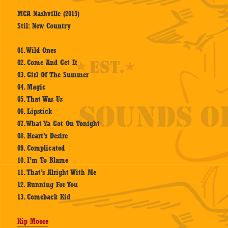
MCA Nashville (2015)
Stil: New Country
01. Wild Ones
02. Come And Get It
03. Girl Of The Summer
04. Magic
05. That Was Us
06. Lipstick
07. What Ya Got On Tonight
08. Heart’s Desire
09. Complicated
10. I’m To Blame
11. That’s Alright With Me
12. Running For You
13. Comeback Kid
Kip Moore