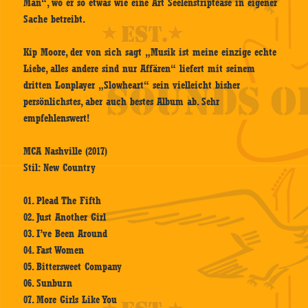
Man“, wo er so etwas wie eine Art Seelenstriptease in eigener
Sache betreibt.
Kip Moore, der von sich sagt „Musik ist meine einzige echte
Liebe, alles andere sind nur Affären“ liefert mit seinem
dritten Lonplayer „Slowheart“ sein vielleicht bisher
persönlichstes, aber auch bestes Album ab. Sehr
empfehlenswert!
MCA Nashville (2017)
Stil: New Country
01. Plead The Fifth
02. Just Another Girl
03. I’ve Been Around
04. Fast Women
05. Bittersweet Company
06. Sunburn
07. More Girls Like You