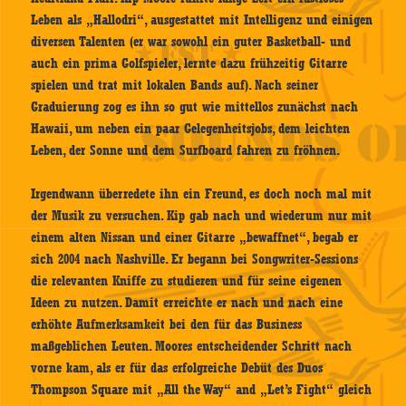
Leben als „Hallodri“, ausgestattet mit Intelligenz und einigen
diversen Talenten (er war sowohl ein guter Basketball- und
auch ein prima Golfspieler, lernte dazu frühzeitig Gitarre
spielen und trat mit lokalen Bands auf). Nach seiner
Graduierung zog es ihn so gut wie mittellos zunächst nach
Hawaii, um neben ein paar Gelegenheitsjobs, dem leichten
Leben, der Sonne und dem Surfboard fahren zu fröhnen.
Irgendwann überredete ihn ein Freund, es doch noch mal mit
der Musik zu versuchen. Kip gab nach und wiederum nur mit
einem alten Nissan und einer Gitarre „bewaffnet“, begab er
sich 2004 nach Nashville. Er begann bei Songwriter-Sessions
die relevanten Kniffe zu studieren und für seine eigenen
Ideen zu nutzen. Damit erreichte er nach und nach eine
erhöhte Aufmerksamkeit bei den für das Business
maßgeblichen Leuten. Moores entscheidender Schritt nach
vorne kam, als er für das erfolgreiche Debüt des Duos
Thompson Square mit „All the Way“ and „Let’s Fight“ gleich