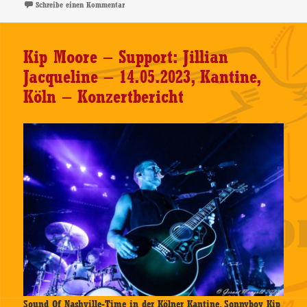
zu Kip Moore – Solitary Tracks – Doppel-CD-Review
Schreibe einen Kommentar
Kip Moore – Support: Jillian
Jacqueline – 14.05.2023, Kantine,
Köln – Konzertbericht
Sound Of Nashville-Time in der Kölner Kantine. Sonnyboy Kip