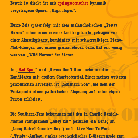
Beweis ist direkt der mit
springsteenscher
Dynamik
vorgetragene Opener „High Hopes“.
Kurze Zeit später folgt mit dem melancholischen „Pretty
Horses“ schon einer meiner Lieblingstracks, getragen von
einer Akustikgitarre, kombiniert mit schwermütigen Piano-
Moll-Klängen und einem grummelnden Cello. Hat ein wenig
was von „Wild Horses“ der Stones.
In „
Bad Spot
“ und „Rivers Don’t Run“ sehe ich die
Kandidaten mit großem Chartpotential. Einer meiner weiteren
persönlichen Favoriten ist „Southern Son“, bei dem der
Protagonist einen pathetischen Abgesang auf seine eigene
Person zelebriert.
Die Southern-Fans bekommen mit den in Charlie Daniels-
Manier stampfenden „Alley Cat“ (erinnert ein wenig an
„Long-Haired Country Boy“) und „Live Here To Work
(„Trudy“-Aufbau, starkes psychedelisches E-Gitarrensolo zum