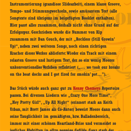
Instrumentierung (grandiose Slidearbeit), einem klasse Groove,
Tempo- und Stimmungwechseln, sowie amüsantem Text (alle
Songtexte sind übrigens im beigefügten Booklet enthalten).
Hier passt alles zusammen, deshalb nicht ohne Grund auf der
Erfolgsspur. Geschrieben wurde die Nummer von Kip
zusammen mit Dan Couch, der mit „Reckless (Still Growin’
Up)“, neben zwei weiteren Songs, noch einen richtigen
Kracher dieses Werkes ablieferte: Wieder ein Track mit einem
relaxten Groove und lustigem Text, der so ein wenig Moores
unkonventionelles Vorleben reflektiert („… we took our breaks
on the boat docks and I got fired for smokin’ pot…”).
Das Stück würde auch ganz gut zu
Kenny Chesneys
Repertoire
passen. Bei diversen Liedern wie „Crazy One More Time“,
„Hey Pretty Girl“, „Up All Night“ (erinnert stark an Keith
Urban, mit Brett James als Co-Autor) beweist Moore dann auch
seine Tauglichkeit im gemäßigten, bzw. Balladenbereich,
immer mit einer schönen Heartland-Brise und vermeidet so
jegliches Abdriften in allzu poppige Gefilde. Ganz stark der