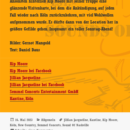
Ansonsten hinterließ Kip Moore mit seiner Truppe eine
glänzende Visitenkarte, bei dem die Ankündigung, auf jeden
Fall wieder nach Köln zurückzukehren, mit viel Wohlwollen
aufgenommen wurde. Es dürfte dann von der Location her in
größere Gefilde gehen. Insgesamt ein toller Sonntag-Abend!
Bilder: Gernot Mangold
Text: Daniel Daus
Kip Moore
Kip Moore bei Facebook
Jillian Jacqueline
Jillian Jacqueline bei Facebook
Semmel Concerts Entertainment GmbH
Kantine, Köln
Veröffentlicht
Kategorien
Schlagwörter
,
,
,
16. Mai 2023
Allgemein
Jillian Jacqueline
Kantine
Kip Moore
am
,
,
,
Köln
New Country
Semmel Concerts
Sound Of Nashville