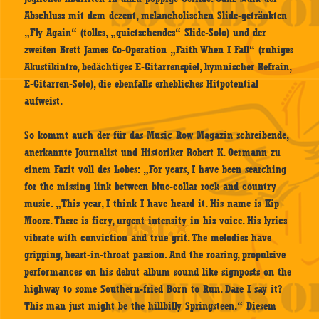
Abschluss mit dem dezent, melancholischen Slide-getränkten
„Fly Again“ (tolles, „quietschendes“ Slide-Solo) und der
zweiten Brett James Co-Operation „Faith When I Fall“ (ruhiges
Akustikintro, bedächtiges E-Gitarrenspiel, hymnischer Refrain,
E-Gitarren-Solo), die ebenfalls erhebliches Hitpotential
aufweist.
So kommt auch der für das Music Row Magazin schreibende,
anerkannte Journalist und Historiker Robert K. Oermann zu
einem Fazit voll des Lobes: „For years, I have been searching
for the missing link between blue-collar rock and country
music. „This year, I think I have heard it. His name is Kip
Moore. There is fiery, urgent intensity in his voice. His lyrics
vibrate with conviction and true grit. The melodies have
gripping, heart-in-throat passion. And the roaring, propulsive
performances on his debut album sound like signposts on the
highway to some Southern-fried Born to Run. Dare I say it?
This man just might be the hillbilly Springsteen.“ Diesem