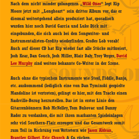
Nach dem nicht minder gelungenen „
Wild Ones
“ legt Kip
Moore jetzt mit „Longheart“ sein drittes Album vor, das er
diesmal weitestgehend allein produziert hat, sporadisch
wurden hier noch David Garcia und Luke Dick mit
eingebunden, die sich auch bei den Songwriter- und
Instrumentalisten-Credits wiederfinden. Großes Lob vorab!
Auch auf dieser CD hat Kip wieder fast alle Stücke mitkreiert,
Josh Kear, Dan Couch, Josh Miller, Blair Daly, Troy Verges,
David
Lee Murphy
sind weitere bekannte Co-Writer in der Szene.
Auch ohne die typischen Instrumente wie Steel, Fiddle, Banjo,
etc. auskommend (lediglich eine von Dan Tyminski gespielte
Mandoline ist vertreten), gelingt es hier, mit den Tracks einen
Nashville-Bezug herzustellen. Das ist in erster Linie den
Gitarrenkönnern Rob McNelley, Tom Bukovac und Danny
Rader zu verdanken, die mit ihren markanten Spieleinlagen
sehr viel Southern-Flair erzeugen und das Gesamtwerk somit
zum Teil in Richtung von Vertretern wie
Jason Aldean
,
Brantley Gilbert
,
Eric Church
& Co. rücken.