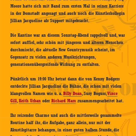
Moore hatte sich mit Band zum ersten Mal in seiner Karriere
in der Domstadt angesagt und auch noch die Künstlerkollegin
Jillian Jacqueline als Support mitgebracht.
Die Kantine war an diesem Sonntag-Abend rappelvoll und, was
sofort auffiel, sehr schön mit jüngeren und älteren Menschen
durchmischt, die aktuelle New Countrymusik scheint, im
Gegensatz zu vielen anderen Musikrichtungen,
generationenübergreifende Wirkung zu entfalten.
Pünktlich um 19:00 Uhr betrat dann die von Kenny Rodgers
entdeckte Jillian Jacqueline die Bühne, die schon mit vielen
klangvollen Namen wie u. a.
Billy Dean
, Susy Boguss,
Vince
Gill
,
Keith Urban
oder
Richard Marx
zusammengearbeitet hat.
Ihr reizender Charme und auch die mittlerweile gesammelte
Routine half ihr, die Aufgabe, ganz allein, nur mit der
Akustikgitarre behangen, in einer guten halben Stunde, die