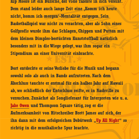
Kip Moore ist ein Bursche, der viele Talente in sich vereint.
Dem stand leider auch lange Zeit eine ‚Komm ich heute
nicht, komm ich morgen‘-Mentalität entgegen. Sein
Basketballspiel war nicht zu verachten, aber als Sohn eines
Golfprofis wurde ihm das Schlagen, Chippen und Putten mit
dem kleinen Dimples-bestückten Kunststoffball natürlich
besonders mit in die Wiege gelegt, was ihm sogar ein
Stipendium an einer Universität einbrachte.
Dort entdeckte er seine Vorliebe für die Musik und begann
sowohl solo als auch in Bands aufzutreten. Nach dem
Abschluss tauchte er erstmal für ein halbes Jahr auf Hawaii
ab, wo schließlich der Entschluss reifte, es in Nashville zu
versuchen. Zunächst als Songlieferant für Interpreten wie u. a.
Jake Owen
und Thompson Square tätig, zog er die
Aufmerksamkeit von Hitschreiber Brett James auf sich, der
ihn dann mit dem erfolgreichen Debütwerk „
Up All Night
“ so
richtig in die musikalische Spur brachte.