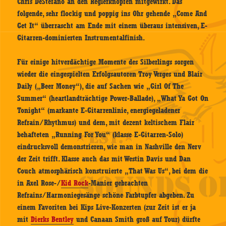
Chris DeStefano an den Reglerknöpfen mitgewirkt. Das
folgende, sehr flockig und poppig ins Ohr gehende „Come And
Get It“ überrascht am Ende mit einem überaus intensiven, E-
Gitarren-dominierten Instrumentalfinish.
Für einige hitverdächtige Momente des Silberlings sorgen
wieder die eingespielten Erfolgsautoren Troy Verges und Blair
Daily („Beer Money“), die auf Sachen wie „Girl Of The
Summer“ (heartlandträchtige Power-Ballade), „What Ya Got On
Tonight“ (markante E-Gitarrenlinie, energiegeladener
Refrain/Rhythmus) und dem, mit dezent keltischem Flair
behafteten „Running For You“ (klasse E-Gitarren-Solo)
eindrucksvoll demonstrieren, wie man in Nashville den Nerv
der Zeit trifft. Klasse auch das mit Westin Davis und Dan
Couch atmosphärisch konstruierte „That Was Us“, bei dem die
in Axel Rose-/
Kid Rock
-Manier gebrachten
Refrains/Harmoniegesänge schöne Farbtupfer abgeben. Zu
einem Favoriten bei Kips Live-Konzerten (zur Zeit ist er ja
mit
Dierks Bentley
und Canaan Smith groß auf Tour) dürfte