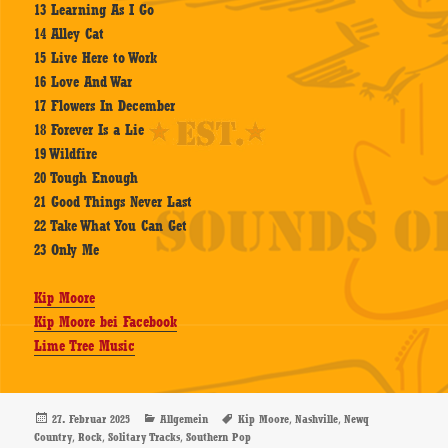
13 Learning As I Go
14 Alley Cat
15 Live Here to Work
16 Love And War
17 Flowers In December
18 Forever Is a Lie
19 Wildfire
20 Tough Enough
21 Good Things Never Last
22 Take What You Can Get
23 Only Me
Kip Moore
Kip Moore bei Facebook
Lime Tree Music
Veröffentlicht
Kategorien
Schlagwörter
,
,
27. Februar 2025
Allgemein
Kip Moore
Nashville
Newq
am
,
,
,
Country
Rock
Solitary Tracks
Southern Pop