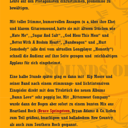
Leute auf den Protagonisten einzustimmen, problemlos zu
bewältigen.
Mit toller Stimme, humorvollen Ansagen (u a. über ihre Ehe)
und klarem Gitarrensound, hatte sie mit älteren Stücken wie
„Hate Me“, „Sugar And Salt“, „God Bless This Mess“ und
„Better With A Broken Heart“, „Bandwagon“ und „Hurt
Somebody“ (alle drei vom aktuellen Longplayer „Honestly“)
schnell die Audienz auf ihre Seite gezogen und reichhaltigen
Applaus für sich eingeheimst.
Eine halbe Stunde später ging es dann mit Kip Moore und
seiner Band nach einem stimmungs- und lichtintensiven
Einspieler direkt mit dem Titelstück des neuen Albums
„Damn Love“ sehr poppig los. Mit „Bittersweet Company“
wurde dann der Bogen aber sofort zu einem bunten Mix aus
Heartland Rock (
Bruce Springsteen
, Bryan Adams & Co. ließen
zum Teil grüßen), knackigem und balladeskem New Country
als auch zum Southern Rock gespannt.