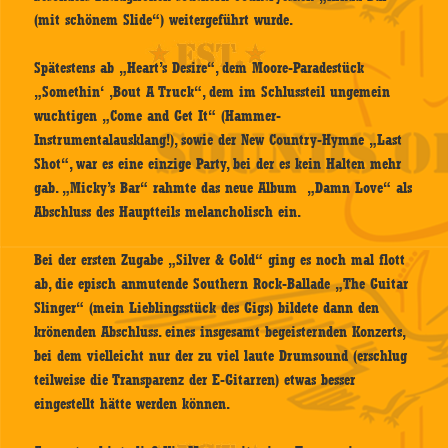
(mit schönem Slide“) weitergeführt wurde.
Spätestens ab „Heart’s Desire“, dem Moore-Paradestück
„Somethin‘ ‚Bout A Truck“, dem im Schlussteil ungemein
wuchtigen „Come and Get It“ (Hammer-
Instrumentalausklang!), sowie der New Country-Hymne „Last
Shot“, war es eine einzige Party, bei der es kein Halten mehr
gab. „Micky’s Bar“ rahmte das neue Album „Damn Love“ als
Abschluss des Hauptteils melancholisch ein.
Bei der ersten Zugabe „Silver & Gold“ ging es noch mal flott
ab, die episch anmutende Southern Rock-Ballade „The Guitar
Slinger“ (mein Lieblingsstück des Gigs) bildete dann den
krönenden Abschluss. eines insgesamt begeisternden Konzerts,
bei dem vielleicht nur der zu viel laute Drumsound (erschlug
teilweise die Transparenz der E-Gitarren) etwas besser
eingestellt hätte werden können.