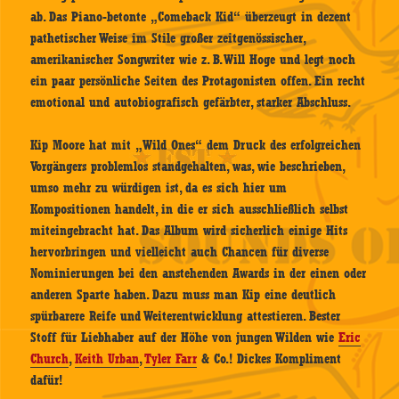
ab. Das Piano-betonte „Comeback Kid“ überzeugt in dezent
pathetischer Weise im Stile großer zeitgenössischer,
amerikanischer Songwriter wie z. B. Will Hoge und legt noch
ein paar persönliche Seiten des Protagonisten offen. Ein recht
emotional und autobiografisch gefärbter, starker Abschluss.
Kip Moore hat mit „Wild Ones“ dem Druck des erfolgreichen
Vorgängers problemlos standgehalten, was, wie beschrieben,
umso mehr zu würdigen ist, da es sich hier um
Kompositionen handelt, in die er sich ausschließlich selbst
miteingebracht hat. Das Album wird sicherlich einige Hits
hervorbringen und vielleicht auch Chancen für diverse
Nominierungen bei den anstehenden Awards in der einen oder
anderen Sparte haben. Dazu muss man Kip eine deutlich
spürbarere Reife und Weiterentwicklung attestieren. Bester
Stoff für Liebhaber auf der Höhe von jungen Wilden wie
Eric
Church
,
Keith Urban
,
Tyler Farr
& Co.! Dickes Kompliment
dafür!