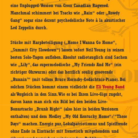
eine Unplugged-Version von Cross Canadian Ragweed.
Manchmal schimmert bei Tracks wie „Rain“ oder „Rowdy
Gang“ sogar eine dezent psychedelische Note à la akustischer
Led Zeppelin durch.
Stücke mit Harpbeteiligung („Home I Wanna Go Home“,
„Summit City Slowdown“) lassen sofort Neil Young in seinen
besten Solo-Tagen aufleben. Absolut radiotauglich sind Sachen
wie „Lily“, das supermelodische „My Friends And Me“ (ein
richtiger Ohrwurm) oder das herrlich soulig groovende
„Runnin’“ (mit tollem Bruce Hornsby-Gedächtnis-Piano). Bei
solchen Stücken kommt einem vielleicht die
Eli Young Band
als Vergleich in den Sinn. Wie es bei Ihren Live-Gigs zugeht,
davon kann man sich ein Bild bei den beiden Live-
Bonustracks „Drunk Right“ (also hier in beiden Versionen
enthalten) und dem Medley „My Old Kentucky Home“/“These
Days“ machen. Energie pur, Lokalpatriotismus und Spielfreude
ohne Ende in Eintracht mit frenetisch mitgehendem und