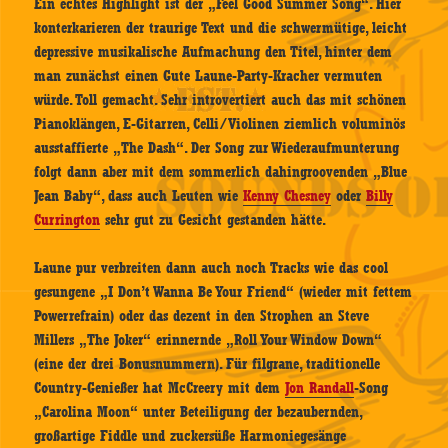
Ein echtes Highlight ist der „Feel Good Summer Song“. Hier
konterkarieren der traurige Text und die schwermütige, leicht
depressive musikalische Aufmachung den Titel, hinter dem
man zunächst einen Gute Laune-Party-Kracher vermuten
würde. Toll gemacht. Sehr introvertiert auch das mit schönen
Pianoklängen, E-Gitarren, Celli/Violinen ziemlich voluminös
ausstaffierte „The Dash“. Der Song zur Wiederaufmunterung
folgt dann aber mit dem sommerlich dahingroovenden „Blue
Jean Baby“, dass auch Leuten wie
Kenny Chesney
oder
Billy
Currington
sehr gut zu Gesicht gestanden hätte.
Laune pur verbreiten dann auch noch Tracks wie das cool
gesungene „I Don’t Wanna Be Your Friend“ (wieder mit fettem
Powerrefrain) oder das dezent in den Strophen an Steve
Millers „The Joker“ erinnernde „Roll Your Window Down“
(eine der drei Bonusnummern). Für filgrane, traditionelle
Country-Genießer hat McCreery mit dem
Jon Randall
-Song
„Carolina Moon“ unter Beteiligung der bezaubernden,
großartige Fiddle und zuckersüße Harmoniegesänge