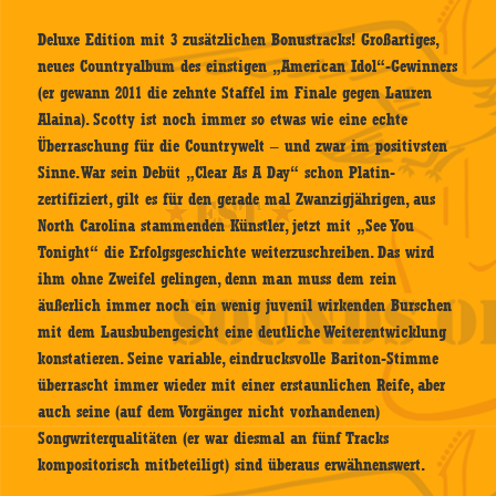
Deluxe Edition mit 3 zusätzlichen Bonustracks! Großartiges,
neues Countryalbum des einstigen „American Idol“-Gewinners
(er gewann 2011 die zehnte Staffel im Finale gegen Lauren
Alaina). Scotty ist noch immer so etwas wie eine echte
Überraschung für die Countrywelt – und zwar im positivsten
Sinne. War sein Debüt „Clear As A Day“ schon Platin-
zertifiziert, gilt es für den gerade mal Zwanzigjährigen, aus
North Carolina stammenden Künstler, jetzt mit „See You
Tonight“ die Erfolgsgeschichte weiterzuschreiben. Das wird
ihm ohne Zweifel gelingen, denn man muss dem rein
äußerlich immer noch ein wenig juvenil wirkenden Burschen
mit dem Lausbubengesicht eine deutliche Weiterentwicklung
konstatieren. Seine variable, eindrucksvolle Bariton-Stimme
überrascht immer wieder mit einer erstaunlichen Reife, aber
auch seine (auf dem Vorgänger nicht vorhandenen)
Songwriterqualitäten (er war diesmal an fünf Tracks
kompositorisch mitbeteiligt) sind überaus erwähnenswert.