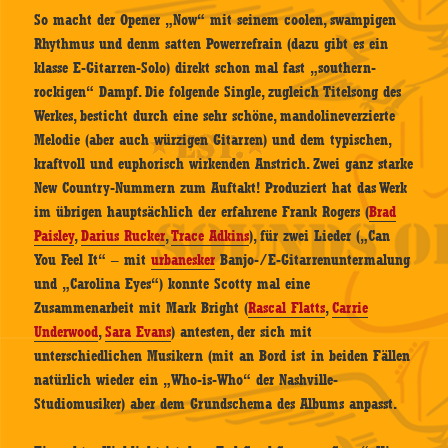
So macht der Opener „Now“ mit seinem coolen, swampigen
Rhythmus und denm satten Powerrefrain (dazu gibt es ein
klasse E-Gitarren-Solo) direkt schon mal fast „southern-
rockigen“ Dampf. Die folgende Single, zugleich Titelsong des
Werkes, besticht durch eine sehr schöne, mandolineverzierte
Melodie (aber auch würzigen Gitarren) und dem typischen,
kraftvoll und euphorisch wirkenden Anstrich. Zwei ganz starke
New Country-Nummern zum Auftakt! Produziert hat das Werk
im übrigen hauptsächlich der erfahrene Frank Rogers (
Brad
Paisley
,
Darius Rucker
,
Trace Adkins
), für zwei Lieder („Can
You Feel It“ – mit
urbanesker
Banjo-/E-Gitarrenuntermalung
und „Carolina Eyes“) konnte Scotty mal eine
Zusammenarbeit mit Mark Bright (
Rascal Flatts
,
Carrie
Underwood
,
Sara Evans
)
antesten, der sich mit
unterschiedlichen Musikern (mit an Bord ist in beiden Fällen
natürlich wieder ein „Who-is-Who“ der Nashville-
Studiomusiker) aber dem Grundschema des Albums anpasst.