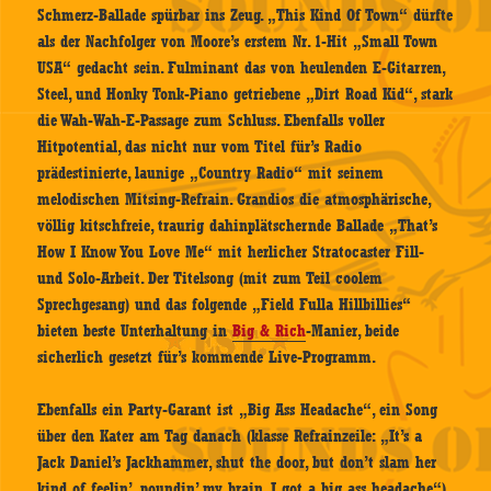
Schmerz-Ballade spürbar ins Zeug. „This Kind Of Town“ dürfte
als der Nachfolger von Moore’s erstem Nr. 1-Hit „Small Town
USA“ gedacht sein. Fulminant das von heulenden E-Gitarren,
Steel, und Honky Tonk-Piano getriebene „Dirt Road Kid“, stark
die Wah-Wah-E-Passage zum Schluss. Ebenfalls voller
Hitpotential, das nicht nur vom Titel für’s Radio
prädestinierte, launige „Country Radio“ mit seinem
melodischen Mitsing-Refrain. Grandios die atmosphärische,
völlig kitschfreie, traurig dahinplätschernde Ballade „That’s
How I Know You Love Me“ mit herlicher Stratocaster Fill-
und Solo-Arbeit. Der Titelsong (mit zum Teil coolem
Sprechgesang) und das folgende „Field Fulla Hillbillies“
bieten beste Unterhaltung in
Big & Rich
-Manier, beide
sicherlich gesetzt für’s kommende Live-Programm.
Ebenfalls ein Party-Garant ist „Big Ass Headache“, ein Song
über den Kater am Tag danach (klasse Refrainzeile: „It’s a
Jack Daniel’s Jackhammer, shut the door, but don’t slam her
kind of feelin’, poundin’ my brain, I got a big ass headache“).