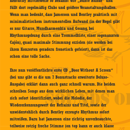
Kentucky mittlerweile so bekannt wie „bunte Hunde“ und
füllt dort regelmäßig Clubs und größere Veranstaltungshallen.
Wenn man bedenkt, dass Jamerson und Bentley praktisch mit
minimalistischem instrumentellen Aufwand (in der Regel gibt
es nur Gitarre, Mundharmonkia und Gesang, bei
Rhythmusgebung durch eine Trommelkiste, einer sogenannten
Cajón), quasi maximale Stimmung erzielen (sie werden bei
ihren Konzerten geradezu frenetisch gefeiert), dann ist das
schon eine tolle Sache.
Ihre nun veröffentlichte erste CD „Door Without A Screen“
(bei uns gibt es die um 7 Bonustracks erweiterte Deluxe-
Ausgabe) erklärt dann auch ganz schnell warum. Die beiden
schreiben Songs aus dem wirklichen Leben, mit denen man
sich sofort identifiziert, wobei die Melodie, der
Wiedererkennungswert der Refrains und Titel, sowie der
unwiderstehlich durch Bentley erzeugte Rhythmus sofort
mitreißen. Dazu hat Jamerson eine richtig unverbrauchte,
teilweise rotzig freche Stimme (on top kann er auch klasse