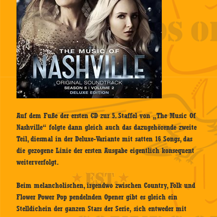
Auf dem Fuße der ersten CD zur 5. Staffel von „The Music Of
Nashville“ folgte dann gleich auch das dazugehörende zweite
Teil, diesmal in der Deluxe-Variante mit satten 16 Songs, das
die gezogene Linie der ersten Ausgabe eigentlich konsequent
weiterverfolgt.
Beim melancholischen, irgendwo zwischen Country, Folk und
Flower Power Pop pendelnden Opener gibt es gleich ein
Stelldichein der ganzen Stars der Serie, sich entweder mit