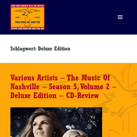
MENÜ
UND
WIDGETS
Sounds of South
Schlagwort:
Deluxe Edition
Various Artists – The Music Of
Nashville – Season 5, Volume 2 –
Deluxe Edition – CD-Review