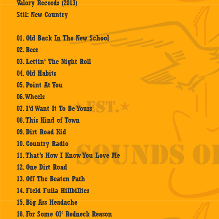
Valory Records (2013)
Stil: New Country
01. Old Back In The New School
02. Beer
03. Lettin‘ The Night Roll
04. Old Habits
05. Point At You
06. Wheels
07. I’d Want It To Be Yours
08. This Kind of Town
09. Dirt Road Kid
10. Country Radio
11. That’s How I Know You Love Me
12. One Dirt Road
13. Off The Beaten Path
14. Field Fulla Hillbillies
15. Big Ass Headache
16. For Some Ol‘ Redneck Reason