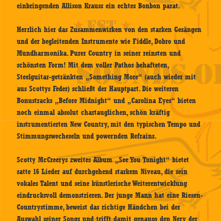
einbringenden Allison Krauss ein echtes Bonbon parat.
Herrlich hier das Zusammenwirken von den starken Gesängen
und der begleitenden Instrumente wie Fiddle, Dobro und
Mundharmonika. Purer Country in seiner reinsten und
schönsten Form! Mit dem voller Pathos behafteten,
Steelguitar-getränkten „Something More“ (auch wieder mit
aus Scottys Feder) schließt der Hauptpart. Die weiteren
Bonustracks „Before Midnight“ und „Carolina Eyes“ bieten
noch einmal absolut chartauglichen, schön kräftig
instrumentierten New Country, mit den typischen Tempo und
Stimmungswecheseln und powernden Refrains.
Scotty McCreerys zweites Album „See You Tonight“ bietet
satte 16 Lieder auf durchgehend starkem Niveau, die sein
vokales Talent und seine künstlerische Weiterentwicklung
eindrucksvoll demonstrieren. Der junge Mann hat eine Riesen-
Countrystimme, beweist das richtige Händchen bei der
Auswahl seiner Songs und trifft damit genauso den Nerv der