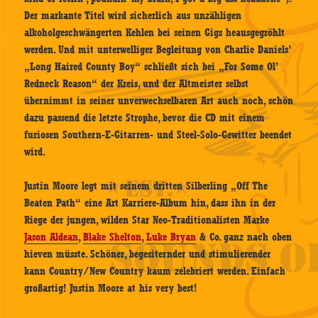
Der markante Titel wird sicherlich aus unzähligen
alkoholgeschwängerten Kehlen bei seinen Gigs heausgegröhlt
werden. Und mit unterwelliger Begleitung von Charlie Daniels’
„Long Haired County Boy“ schließt sich bei „For Some Ol’
Redneck Reason“ der Kreis, und der Altmeister selbst
übernimmt in seiner unverwechselbaren Art auch noch, schön
dazu passend die letzte Strophe, bevor die CD mit einem
furiosen Southern-E-Gitarren- und Steel-Solo-Gewitter beendet
wird.
Justin Moore legt mit seinem dritten Silberling „Off The
Beaten Path“ eine Art Karriere-Album hin, dass ihn in der
Riege der jungen, wilden Star Neo-Traditionalisten Marke
Jason Aldean
,
Blake Shelton
,
Luke Bryan
& Co. ganz nach oben
hieven müsste. Schöner, begesiternder und stimulierender
kann Country/New Country kaum zelebriert werden. Einfach
großartig! Justin Moore at his very best!