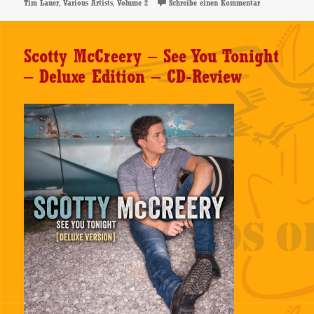
,
,
zu Various Arti
Tim Lauer
Various Artists
Volume 2
Schreibe einen Kommentar
Scotty McCreery – See You Tonight
– Deluxe Edition – CD-Review