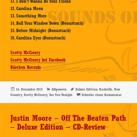
11. I Don’t Wanna Be Your Friend
12. Carolina Moon
13. Something More
14. Roll Your Window Down (Bonustrack)
15. Before Midnight (Bonustrack)
16. Carolina Eyes (Bonustrack)
Scotty McCreery
Scotty McCreery bei Facebook
Bärchen Records
Veröffentlicht
Kategorien
Schlagwörter
,
,
14. Dezember 2015
Allgemein
Deluxe Edition
Nashville
New
am
,
,
zu Scotty 
Country
Scotty McCreery
See You Tonight
Schreibe einen Kommentar
Justin Moore – Off The Beaten Path
– Deluxe Edition – CD-Review