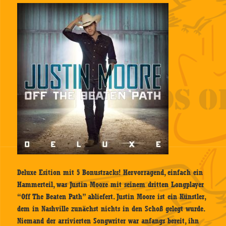
Deluxe Esition mit 5 Bonustracks! Hervorragend, einfach ein
Hammerteil, was Justin Moore mit seinem dritten Longplayer
“Off The Beaten Path” abliefert. Justin Moore ist ein Künstler,
dem in Nashville zunächst nichts in den Schoß gelegt wurde.
Niemand der arrivierten Songwriter war anfangs bereit, ihn