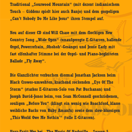
Traditional „Sourwood Mountain“ (mit dezent indianischem
Touch – Giddens spielt hier auch Banjo) und dem gospeligen
„Can’t Nobody Do Me Like Jesus“ ihren Stempel auf.
Neu auf dieser CD sind Will Chase mit dem flockigen New
Country Song „Wide Open“ (unaufgeregte E-Gitarren, hallende
Orgel, Powerrefrain, ‚Ohohoh‘-Gesänge) und Jessie Early mit
fast elfenhafter Stimme bei der Orgel- und Piano-begleiteten
Ballade „Fly Away“.
Die Glanzlichter verbuchen diesmal Jonathan Jackson beim
Black Crowes-umwehten, krachend rockenden „Eye Of The
Storm“ (starkes E-Gitarren-Solo von Pat Buchanan) und
Joseph David-Jones beim, von Sean McConnell geschriebenen,
souligen „Before You“ (klingt ein wenig wie Roachford, klasse
weibliche Backs von Ruby Amanfu) sowie dem slow-bluesigen
„This World Owe Me Nothin'“ (tolle E-Gitarren).
Kurz-Fazit: Wer bei „The Music Of Nashville – Season 5,