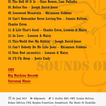
07. The Hell Of It Is – Clare Bowen, Sam Palladio
08. Before You – Joseph David-Jones
09. Sourwood Mountain – Rhiannon Giddens
10. Can’t Remember Never Loving You – Connie Britton,
Charles Esten
11. A Life That’s Good – Charles Esten, Lennon & Maisy
12. In Love – Lennon & Maisy
13. This World Owe Me Nothin‘ – Joseph David-Jones
14. Can’t Nobody Do Me Like Jesus – Rhiannon Giddens
15. Your Best (acoustic) – Lennon & Maisy
16. I’ll Fly Away – Jessie Early
CMT
Big Machine Records
Universal Music
Veröffentlicht
Kategorien
Schlagwörter
,
,
,
,
29. Juni 2017
Allgemein
5. Staffel
ABC
CMT
Connie Britton
am
,
,
,
,
,
Deluxe Edition
FOX
Hayden Panettiere
Soundtrack
The Music Of Nashville