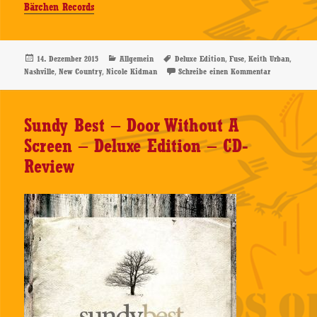
Bärchen Records
Veröffentlicht
Kategorien
Schlagwörter
,
,
,
14. Dezember 2015
Allgemein
Deluxe Edition
Fuse
Keith Urban
am
,
,
zu Keith Urb
Nashville
New Country
Nicole Kidman
Schreibe einen Kommentar
Sundy Best – Door Without A
Screen – Deluxe Edition – CD-
Review