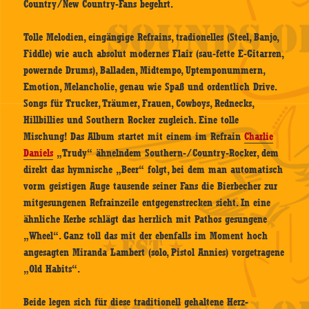
Country/New Country-Fans begehrt.
Tolle Melodien, eingängige Refrains, tradionelles (Steel, Banjo,
Fiddle) wie auch absolut modernes Flair (sau-fette E-Gitarren,
powernde Drums), Balladen, Midtempo, Uptemponummern,
Emotion, Melancholie, genau wie Spaß und ordentlich Drive.
Songs für Trucker, Träumer, Frauen, Cowboys, Rednecks,
Hillbillies und Southern Rocker zugleich. Eine tolle
Mischung! Das Album startet mit einem im Refrain
Charlie
Daniels
„Trudy“ ähnelndem Southern-/Country-Rocker, dem
direkt das hymnische „Beer“ folgt, bei dem man automatisch
vorm geistigen Auge tausende seiner Fans die Bierbecher zur
mitgesungenen Refrainzeile entgegenstrecken sieht. In eine
ähnliche Kerbe schlägt das herrlich mit Pathos gesungene
„Wheel“. Ganz toll das mit der ebenfalls im Moment hoch
angesagten Miranda Lambert (solo, Pistol Annies) vorgetragene
„Old Habits“.
Beide legen sich für diese traditionell gehaltene Herz-