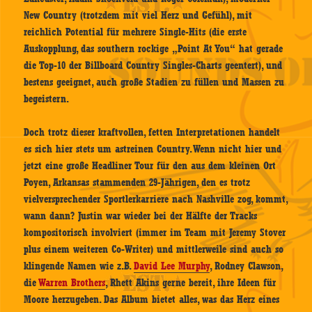
New Country (trotzdem mit viel Herz und Gefühl), mit
reichlich Potential für mehrere Single-Hits (die erste
Auskopplung, das southern rockige „Point At You“ hat gerade
die Top-10 der Billboard Country Singles-Charts geentert), und
bestens geeignet, auch große Stadien zu füllen und Massen zu
begeistern.
Doch trotz dieser kraftvollen, fetten Interpretationen handelt
es sich hier stets um astreinen Country. Wenn nicht hier und
jetzt eine große Headliner Tour für den aus dem kleinen Ort
Poyen, Arkansas stammenden 29-Jährigen, den es trotz
vielversprechender Sportlerkarriere nach Nashville zog, kommt,
wann dann? Justin war wieder bei der Hälfte der Tracks
kompositorisch involviert (immer im Team mit Jeremy Stover
plus einem weiteren Co-Writer) und mittlerweile sind auch so
klingende Namen wie z.B.
David Lee Murphy
, Rodney Clawson,
die
Warren Brothers
, Rhett Akins gerne bereit, ihre Ideen für
Moore herzugeben. Das Album bietet alles, was das Herz eines