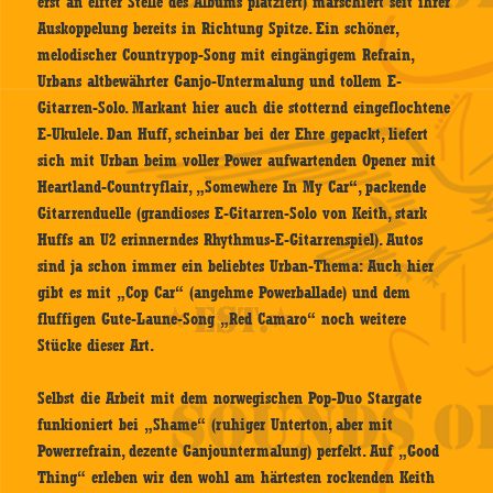
erst an elfter Stelle des Albums platziert) marschiert seit ihrer
Auskoppelung bereits in Richtung Spitze. Ein schöner,
melodischer Countrypop-Song mit eingängigem Refrain,
Urbans altbewährter Ganjo-Untermalung und tollem E-
Gitarren-Solo. Markant hier auch die stotternd eingeflochtene
E-Ukulele. Dan Huff, scheinbar bei der Ehre gepackt, liefert
sich mit Urban beim voller Power aufwartenden Opener mit
Heartland-Countryflair, „Somewhere In My Car“, packende
Gitarrenduelle (grandioses E-Gitarren-Solo von Keith, stark
Huffs an U2 erinnerndes Rhythmus-E-Gitarrenspiel). Autos
sind ja schon immer ein beliebtes Urban-Thema: Auch hier
gibt es mit „Cop Car“ (angehme Powerballade) und dem
fluffigen Gute-Laune-Song „Red Camaro“ noch weitere
Stücke dieser Art.
Selbst die Arbeit mit dem norwegischen Pop-Duo Stargate
funkioniert bei „Shame“ (ruhiger Unterton, aber mit
Powerrefrain, dezente Ganjountermalung) perfekt. Auf „Good
Thing“ erleben wir den wohl am härtesten rockenden Keith