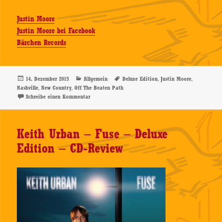
Justin Moore
Justin Moore bei Facebook
Bärchen Records
Veröffentlicht
Kategorien
Schlagwörter
,
,
14. Dezember 2015
Allgemein
Deluxe Edition
Justin Moore
am
,
,
Nashville
New Country
Off The Beaten Path
zu Justin Moore – Off The Beaten Path – Deluxe Edit
Schreibe einen Kommentar
Keith Urban – Fuse – Deluxe
Edition – CD-Review