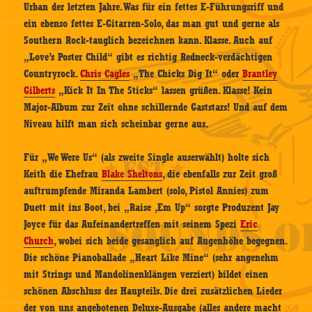
Urban der letzten Jahre. Was für ein fettes E-Führungsriff und
ein ebenso fettes E-Gitarren-Solo, das man gut und gerne als
Southern Rock-tauglich bezeichnen kann. Klasse. Auch auf
„Love’s Poster Child“ gibt es richtig Redneck-verdächtigen
Countryrock.
Chris Cagles
„The Chicks Dig It“ oder
Brantley
Gilberts
„Kick It In The Sticks“ lassen grüßen. Klasse! Kein
Major-Album zur Zeit ohne schillernde Gaststars! Und auf dem
Niveau hilft man sich scheinbar gerne aus.
Für „We Were Us“ (als zweite Single auserwählt) holte sich
Keith die Ehefrau
Blake Sheltons
, die ebenfalls zur Zeit groß
auftrumpfende Miranda Lambert (solo, Pistol Annies) zum
Duett mit ins Boot, bei „Raise ‚Em Up“ sorgte Produzent Jay
Joyce für das Aufeinandertreffen mit seinem Spezi
Eric
Church
, wobei sich beide gesanglich auf Augenhöhe begegnen.
Die schöne Pianoballade „Heart Like Mine“ (sehr angenehm
mit Strings und Mandolinenklängen verziert) bildet einen
schönen Abschluss des Haupteils. Die drei zusätzlichen Lieder
der von uns angebotenen Deluxe-Ausgabe (alles andere macht