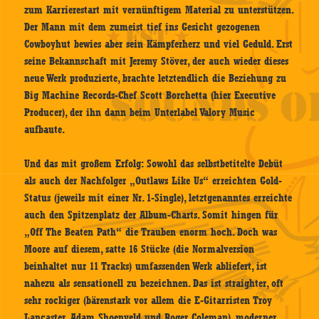
zum Karrierestart mit vernünftigem Material zu unterstützen.
Der Mann mit dem zumeist tief ins Gesicht gezogenen
Cowboyhut bewies aber sein Kämpferherz und viel Geduld. Erst
seine Bekannschaft mit Jeremy Stöver, der auch wieder dieses
neue Werk produzierte, brachte letztendlich die Beziehung zu
Big Machine Records-Chef Scott Borchetta (hier Executive
Producer), der ihn dann beim Unterlabel Valory Music
aufbaute.
Und das mit großem Erfolg: Sowohl das selbstbetitelte Debüt
als auch der Nachfolger „Outlaws Like Us“ erreichten Gold-
Status (jeweils mit einer Nr. 1-Single), letztgenanntes erreichte
auch den Spitzenplatz der Album-Charts. Somit hingen für
„Off The Beaten Path“ die Trauben enorm hoch. Doch was
Moore auf diesem, satte 16 Stücke (die Normalversion
beinhaltet nur 11 Tracks) umfassenden Werk abliefert, ist
nahezu als sensationell zu bezeichnen. Das ist straighter, oft
sehr rockiger (bärenstark vor allem die E-Gitarristen Troy
Lancaster, Adam Shoenveld und Roger Coleman), moderner