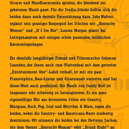
Gitarre und Mundharmonika spielen), die blendend zur
gebotenen Musik passt. Für die Studio-Stücke holten sich die
beiden dann noch dezente Unterstützung dazu. Zeke Walters
ergänzt sein grassiges Banjospiel bei Stücken wie „Kentucky
Women“ und „If I See Her“, Lauren Morgan glänzt bei
Letztgenanntem mit einigen schön passenden, weiblichen
Harmoniegesängen.
Ihr ebenfalls langjähriger Freund und Filmemacher Coleman
Saunders, der ihnen auch zum Plattendeal mit dem potenten
„Entertainment One“-Label verhalf, ist mit ein paar
Pianotupfern, Bass-Linien und Gitarrensoli vertreten und hat
dieses Werk auch produziert. Die Musik von Sundy Best ist
insgesamt sehr schwierig zu katalogisieren. Es ein ganz
eigenwilliger Mix aus diversesten Stilen wie Country,
Bluegrass, Rock, Pop, Soul und Rhtythm & Blues, sagen die
beiden, wobei die Country- und Americana-Roots eindeutig
dominieren. Oft erinnern die beiden bei den flotteren Sachen,
wie dem Opener „Kentucky Women“ oder „Drunk Right“ an