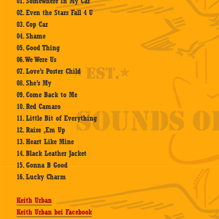
01. Somewhere in My Car
02. Even the Stars Fall 4 U
03. Cop Car
04. Shame
05. Good Thing
06. We Were Us
07. Love’s Poster Child
08. She’s My
09. Come Back to Me
10. Red Camaro
11. Little Bit of Everything
12. Raise ‚Em Up
13. Heart Like Mine
14. Black Leather Jacket
15. Gonna B Good
16. Lucky Charm
Keith Urban
Keith Urban bei Facebook