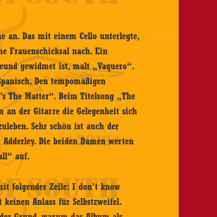
e an. Das mit einem Cello unterlegte,
he Frauenschicksal nach. Ein
reund gewidmet ist, malt „Vaquero“.
 Spanisch. Den tempomäßigen
t’s The Matter“. Beim Titelsong „The
 an der Gitarre die Gelegenheit sich
zuleben. Sehr schön ist auch der
 Adderley. Die beiden Damen werten
all“ auf.
it folgender Zeile: I don’t know
keinen Anlass für Selbstzweifel.
g der Grund, warum das Album als