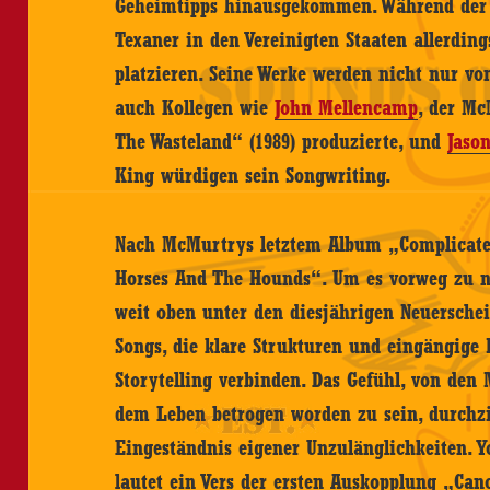
Geheimtipps hinausgekommen. Während der l
Texaner in den Vereinigten Staaten allerding
platzieren. Seine Werke werden nicht nur vo
auch Kollegen wie
John Mellencamp
, der M
The Wasteland“ (1989) produzierte, und
Jaso
King würdigen sein Songwriting.
Nach McMurtrys letztem Album „Complicate
Horses And The Hounds“. Um es vorweg zu 
weit oben unter den diesjährigen Neuerschei
Songs, die klare Strukturen und eingängige
Storytelling verbinden. Das Gefühl, von den
dem Leben betrogen worden zu sein, durchzi
Eingeständnis eigener Unzulänglichkeiten. Y
lautet ein Vers der ersten Auskopplung „Cano