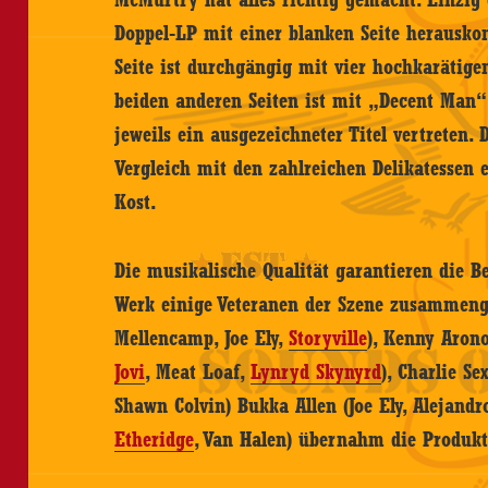
Doppel-LP mit einer blanken Seite herauskom
Seite ist durchgängig mit vier hochkarätig
beiden anderen Seiten ist mit „Decent Man
jeweils ein ausgezeichneter Titel vertreten. 
Vergleich mit den zahlreichen Delikatessen 
Kost.
Die musikalische Qualität garantieren die B
Werk einige Veteranen der Szene zusammeng
Mellencamp, Joe Ely,
Storyville
), Kenny Aron
Jovi
, Meat Loaf,
Lynryd Skynyrd
), Charlie Se
Shawn Colvin) Bukka Allen (Joe Ely, Alejandr
Etheridge
, Van Halen) übernahm die Produk