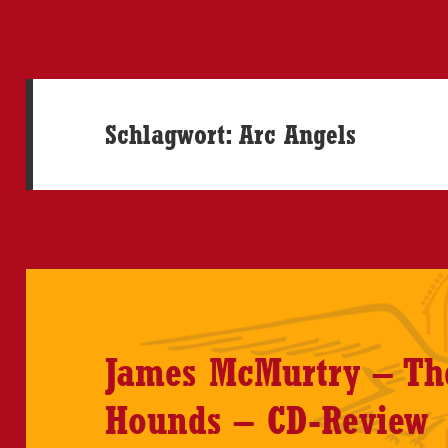
Schlagwort:
Arc Angels
James McMurtry – Th
Hounds – CD-Review