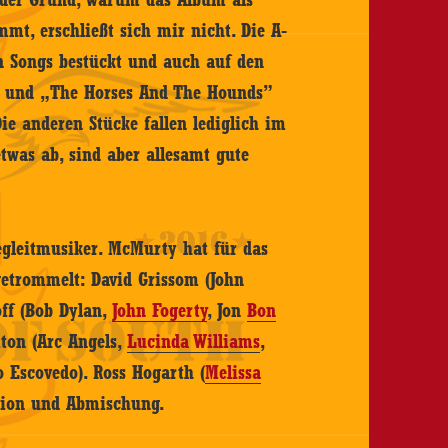
mt, erschließt sich mir nicht. Die A-
en Songs bestückt und auch auf den
“ und „The Horses And The Hounds”
Die anderen Stücke fallen lediglich im
etwas ab, sind aber allesamt gute
egleitmusiker. McMurty hat für das
etrommelt: David Grissom (John
off (Bob Dylan,
John Fogerty
, Jon
Bon
xton (Arc Angels,
Lucinda Williams
,
o Escovedo). Ross Hogarth (
Melissa
tion und Abmischung.