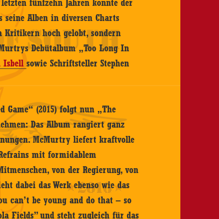
etzten fünfzehn Jahren konnte der
s seine Alben in diversen Charts
n Kritikern hoch gelobt, sondern
cMurtrys Debütalbum „Too Long In
n Isbell
sowie Schriftsteller Stephen
d Game“ (2015) folgt nun „The
nehmen: Das Album rangiert ganz
nungen. McMurtry liefert kraftvolle
 Refrains mit formidablem
 Mitmenschen, von der Regierung, von
eht dabei das Werk ebenso wie das
ou can’t be young and do that – so
la Fields” und steht zugleich für das