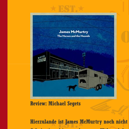
Review: Michael Segets
Hierzulande ist James McMurtry noch nicht s