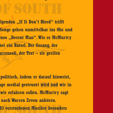
enden „If It Don’t Bleed“ trifft
 Songs gehen unmittelbar ins Ohr und
ebenso „Decent Man“. Wie es McMurtry
bei ein Rätsel. Der Gesang, der
rrensoli, der Text – sie greifen
olitisch, indem er darauf hinweist,
ge medial gesteuert wird und wir in
 wir erfahren sollen. McMurtry sagt
n nach Warren Zevon anhören.
03 verstorbenen Musiker besonders