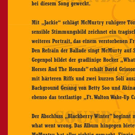
bei diesem Song geweckt.
Mit „Jackie“ schlägt McMurtry ruhigere Tön
sensible Stimmungsbild zeichnet ein tragisc
weiteres Portrait, das einem verstorbenen F
Den Refrain der Ballade singt McMurty auf
Gegenpol bildet der gradlinige Rocker „Wha
Horses And The Hounds” erhält David Grissom
mit härteren Riffs und zwei kurzen Soli aus
Background Gesang von Betty Soo und Akina
ebenso das textlastige „Ft. Walton Wake-Up C
Der Abschluss „Blackberry Winter” beginnt m
what went wrong. Das Album hingegen bietet 
McMurtry hat alles richtig gemacht. Einzi