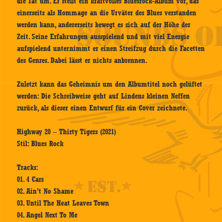
die Tat um. Er stellt ein kraftvolles Bluesrock-Album vor, das
einerseits als Hommage an die Urväter des Blues verstanden
werden kann, andererseits bewegt es sich auf der Höhe der
Zeit. Seine Erfahrungen ausspielend und mit viel Energie
aufspielend unternimmt er einen Streifzug durch die Facetten
des Genres. Dabei lässt er nichts anbrennen.
Zuletzt kann das Geheimnis um den Albumtitel noch gelüftet
werden: Die Schreibweise geht auf Lindens kleinen Neffen
zurück, als dieser einen Entwurf für ein Cover zeichnete.
Highway 20 – Thirty Tigers (2021)
Stil: Blues Rock
Tracks:
01. 4 Cars
02. Ain’t No Shame
03. Until The Heat Leaves Town
04. Angel Next To Me