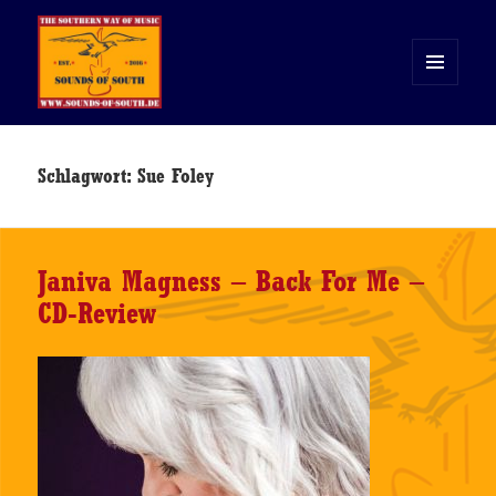
MENÜ
UND
WIDGETS
Sounds of South
Schlagwort:
Sue Foley
Janiva Magness – Back For Me –
CD-Review