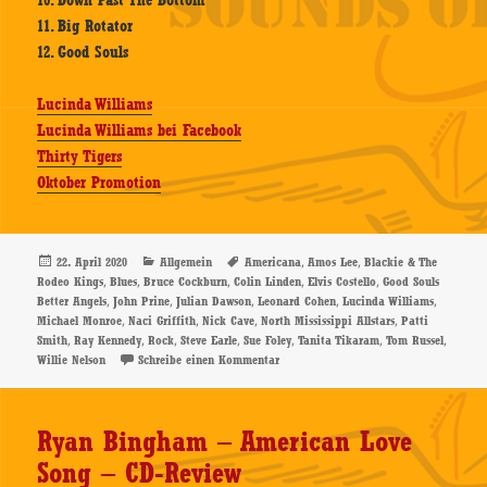
10. Down Past The Bottom
11. Big Rotator
12. Good Souls
Lucinda Williams
Lucinda Williams bei Facebook
Thirty Tigers
Oktober Promotion
Veröffentlicht
Kategorien
Schlagwörter
,
,
22. April 2020
Allgemein
Americana
Amos Lee
Blackie & The
am
,
,
,
,
,
Rodeo Kings
Blues
Bruce Cockburn
Colin Linden
Elvis Costello
Good Souls
,
,
,
,
,
Better Angels
John Prine
Julian Dawson
Leonard Cohen
Lucinda Williams
,
,
,
,
Michael Monroe
Naci Griffith
Nick Cave
North Mississippi Allstars
Patti
,
,
,
,
,
,
,
Smith
Ray Kennedy
Rock
Steve Earle
Sue Foley
Tanita Tikaram
Tom Russel
zu Lucinda Williams – Good Souls Bett
Willie Nelson
Schreibe einen Kommentar
Ryan Bingham – American Love
Song – CD-Review