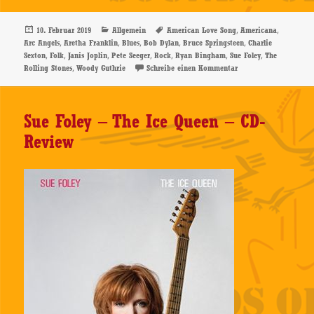
Veröffentlicht
Kategorien
Schlagwörter
,
,
10. Februar 2019
Allgemein
American Love Song
Americana
am
,
,
,
,
,
Arc Angels
Aretha Franklin
Blues
Bob Dylan
Bruce Springsteen
Charlie
,
,
,
,
,
,
,
Sexton
Folk
Janis Joplin
Pete Seeger
Rock
Ryan Bingham
Sue Foley
The
,
zu Ryan Bingham – A
Rolling Stones
Woody Guthrie
Schreibe einen Kommentar
Sue Foley – The Ice Queen – CD-
Review