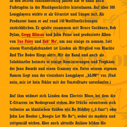
In den letzten fünfundvierzig Jahren hat er dann auch
Fußstapfen in der Musikgeschichte hinterlassen. Auf über 500
Longplayern wirkte er als Gitarrist und Sänger mit. Als
Produzent kann er auf rund 140 Veröffentlichungen
zurückblicken. Er spielte zusammen mit Bruce Cockburn, Bob
Dylan,
Gregg Allman
und John Prine und produzierte Alben
von
Sue Foley
und
Keb‘ Mo‘
, um nur einige zu nennen. Seit
einem Vierteljahrhundert ist Linden als Mitglied von Blackie
And The Rodeo Kings aktiv. Mit der Band und auch als
Solokünstler heimste er einige Nominierungen und Trophäen
der Juno Awards und einen Grammy ein. Unter seinem eigenen
Namen liegt nun der vierzehnte Longplayer „bLOW“ vor. (Und
nein, mir ist kein Fehler mit der Umstelltaste unterlaufen.)
Auf ihm widmet sich Linden dem Electric Blues, bei dem die
E-Gitarren im Vordergrund stehen. Die Stücke orientieren sich
teilweise an klassischen Größen wie Bo Diddley („4 Cars“) oder
John Lee Hooker („Boogie Let Me Be“), wobei sie modern und
zeitgemäß wirken. Aber auch aktuelle Anlässe bilden die