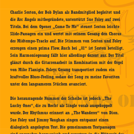
Charlie Sexton, der Bob Dylan als Bandmitglied begleitet und
die Arc Angels mitbegründete, unterstützt Sue Foley auf zwei
Titeln. Bei dem Opener „Come To Me“ steuert Sexton leichte
Slide-Passagen ein und wertet mit seinem Gesang den Chorus
des Midtempo-Tracks auf. Die Stimmen von Sexton und Foley
erzeugen einen prima Flow. Auch bei „81“ ist Sexton beteiligt.
Sein Harmoniegesang fällt hier allerdings dezent aus. Der Titel
glänzt durch die Gitarrenarbeit in Kombination mit der Orgel
von Mike Flanigin. Foleys Gesang transportiert zudem ein
kraftvolles Blues-Feeling, sodass der Song zu meine Favoriten
unter den langsameren Stücken avanciert.
Die herausragende Nummer der Scheibe ist jedoch „The
Lucky Ones“, die zu Recht als Single vorab ausgekoppelt
wurde. Der Rhythmus erinnert an „The Wanderer“ von Dion.
Sue Foley und Jimmy Vaughan singen entspannt einen
dialogisch angelegten Text. Die gemeinsamen Textpassagen