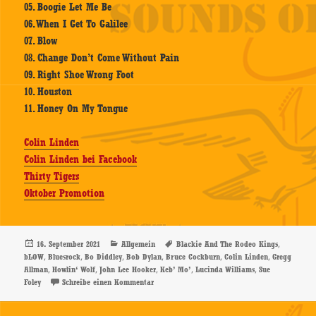
05. Boogie Let Me Be
06. When I Get To Galilee
07. Blow
08. Change Don’t Come Without Pain
09. Right Shoe Wrong Foot
10. Houston
11. Honey On My Tongue
Colin Linden
Colin Linden bei Facebook
Thirty Tigers
Oktober Promotion
Veröffentlicht
Kategorien
Schlagwörter
,
16. September 2021
Allgemein
Blackie And The Rodeo Kings
am
,
,
,
,
,
,
bLOW
Bluesrock
Bo Diddley
Bob Dylan
Bruce Cockburn
Colin Linden
Gregg
,
,
,
,
,
Allman
Howlin‘ Wolf
John Lee Hooker
Keb’ Mo’
Lucinda Williams
Sue
zu Colin Linden – bLOW – CD-Review
Foley
Schreibe einen Kommentar