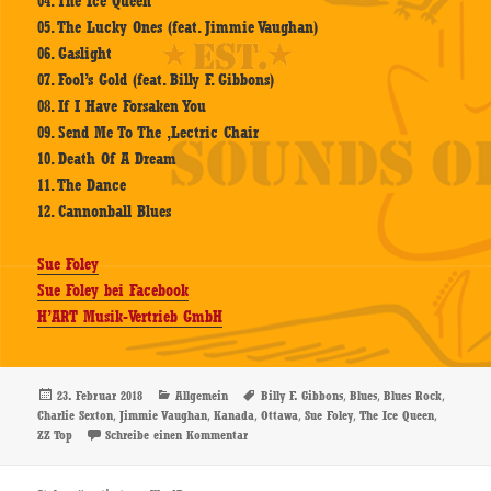
04. The Ice Queen
05. The Lucky Ones (feat. Jimmie Vaughan)
06. Gaslight
07. Fool’s Gold (feat. Billy F. Gibbons)
08. If I Have Forsaken You
09. Send Me To The ‚Lectric Chair
10. Death Of A Dream
11. The Dance
12. Cannonball Blues
Sue Foley
Sue Foley bei Facebook
H’ART Musik-Vertrieb GmbH
Veröffentlicht
Kategorien
Schlagwörter
,
,
,
23. Februar 2018
Allgemein
Billy F. Gibbons
Blues
Blues Rock
am
,
,
,
,
,
,
Charlie Sexton
Jimmie Vaughan
Kanada
Ottawa
Sue Foley
The Ice Queen
zu Sue Foley – The Ice Queen – CD-Review
ZZ Top
Schreibe einen Kommentar