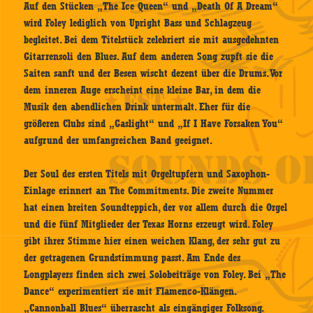
Auf den Stücken „The Ice Queen“ und „Death Of A Dream“
wird Foley lediglich von Upright Bass und Schlagzeug
begleitet. Bei dem Titelstück zelebriert sie mit ausgedehnten
Gitarrensoli den Blues. Auf dem anderen Song zupft sie die
Saiten sanft und der Besen wischt dezent über die Drums. Vor
dem inneren Auge erscheint eine kleine Bar, in dem die
Musik den abendlichen Drink untermalt. Eher für die
größeren Clubs sind „Gaslight“ und „If I Have Forsaken You“
aufgrund der umfangreichen Band geeignet.
Der Soul des ersten Titels mit Orgeltupfern und Saxophon-
Einlage erinnert an The Commitments. Die zweite Nummer
hat einen breiten Soundteppich, der vor allem durch die Orgel
und die fünf Mitglieder der Texas Horns erzeugt wird. Foley
gibt ihrer Stimme hier einen weichen Klang, der sehr gut zu
der getragenen Grundstimmung passt. Am Ende des
Longplayers finden sich zwei Solobeiträge von Foley. Bei „The
Dance“ experimentiert sie mit Flamenco-Klängen.
„Cannonball Blues“ überrascht als eingängiger Folksong.