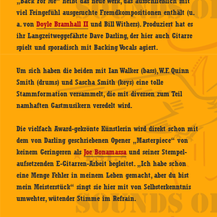
„Back For Me“ heißt das neue Werk, das ausschließlich mit
viel Feingefühl ausgesuchte Fremdkompositionen enthält (u.
a. von
Doyle Bramhall II
und Bill Withers). Produziert hat es
ihr Langzeitweggefährte Dave Darling, der hier auch Gitarre
spielt und sporadisch mit Backing Vocals agiert.
Um sich haben die beiden mit Ian Walker (bass), W.F. Quinn
Smith (drums) und Sascha Smith (keys) eine tolle
Stammformation versammelt, die mit diversen zum Teil
namhaften Gastmusikern veredelt wird.
Die vielfach Award-gekrönte Künstlerin wird direkt schon mit
dem von Darling geschriebenen Opener „Masterpiece“ von
keinem Geringeren als
Joe Bonamassa
und seiner Stempel-
aufsetzenden E-Gitarren-Arbeit begleitet. „Ich habe schon
eine Menge Fehler in meinem Leben gemacht, aber du bist
mein Meisterstück“ singt sie hier mit von Selbsterkenntnis
umwehter, wütender Stimme im Refrain.