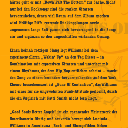
härter geht es mit „Down Past The Bottom” zur Sache. Nicht
nur bei den Rocksongs sind die starken Gitarren
hervorzuheben, denen viel Raum auf dem Album gegeben
wird. Kräftige Riffs, zerrende Rückkopplungen sowie
angemessen lange Soli passen sich hervorragend in die Songs
ein und ergänzen so den ungeschliffen wirkenden Gesang.
Einen beinah rotzigen Slang legt Williams bei dem
experimentelleren „Wakin‘ Up“ an den Tag. Dieser – in
Kombination mit expressiven Gitarren und unterlegt mit
einem Rhythmus, der dem Hip Hop entliehen scheint – macht
den Song zu einem besonders hervorstechenden auf dem Werk.
Ebenso bemerkenswert ist „Bone Of Contention”, das Williams
mit einer für sie ungewohnten Punk-Attitude performt, durch
die ein Vergleich mit Patti Smith nicht fern liegt.
„Good Souls Better Angels” ist ein spannendes Meisterwerk der
Amerikanerin. Mutig und souverän bewegt sich Lucinda
Williams in Americana-, Rock- und Bluesgefilden. Neben