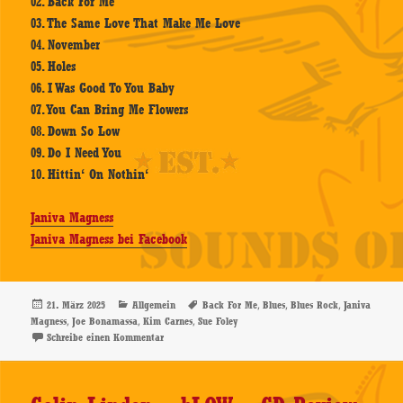
02. Back For Me
03. The Same Love That Make Me Love
04. November
05. Holes
06. I Was Good To You Baby
07. You Can Bring Me Flowers
08. Down So Low
09. Do I Need You
10. Hittin‘ On Nothin‘
Janiva Magness
Janiva Magness bei Facebook
Veröffentlicht
Kategorien
Schlagwörter
,
,
,
21. März 2025
Allgemein
Back For Me
Blues
Blues Rock
Janiva
am
,
,
,
Magness
Joe Bonamassa
Kim Carnes
Sue Foley
zu Janiva Magness – Back For Me – CD-Review
Schreibe einen Kommentar