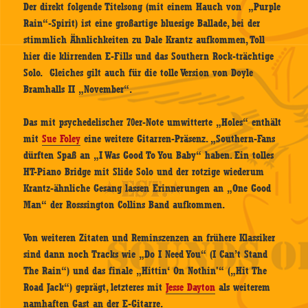
Der direkt folgende Titelsong (mit einem Hauch von „Purple
Rain“-Spirit) ist eine großartige bluesige Ballade, bei der
stimmlich Ähnlichkeiten zu Dale Krantz aufkommen, Toll
hier die klirrenden E-Fills und das Southern Rock-trächtige
Solo. Gleiches gilt auch für die tolle Version von Doyle
Bramhalls II „November“.
Das mit psychedelischer 70er-Note umwitterte „Holes“ enthält
mit
Sue Foley
eine weitere Gitarren-Präsenz. „Southern-Fans
dürften Spaß an „I Was Good To You Baby“ haben. Ein tolles
HT-Piano Bridge mit Slide Solo und der rotzige wiederum
Krantz-ähnliche Gesang lassen Erinnerungen an „One Good
Man“ der Rosssington Collins Band aufkommen.
Von weiteren Zitaten und Reminszenzen an frühere Klassiker
sind dann noch Tracks wie „Do I Need You“ (I Can’t Stand
The Rain“) und das finale „Hittin‘ On Nothin'“ („Hit The
Road Jack“) geprägt, letzteres mit
Jesse Dayton
als weiterem
namhaften Gast an der E-Gitarre.