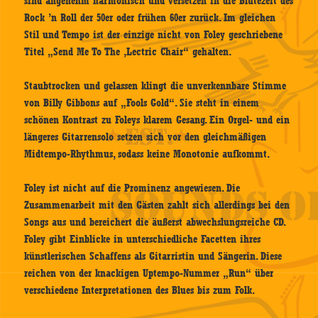
sind angenehm harmonisch und versetzen in die Blütezeit des
Rock ’n Roll der 50er oder frühen 60er zurück. Im gleichen
Stil und Tempo ist der einzige nicht von Foley geschriebene
Titel „Send Me To The ‚Lectric Chair“ gehalten.
Staubtrocken und gelassen klingt die unverkennbare Stimme
von Billy Gibbons auf „Fools Gold“. Sie steht in einem
schönen Kontrast zu Foleys klarem Gesang. Ein Orgel- und ein
längeres Gitarrensolo setzen sich vor den gleichmäßigen
Midtempo-Rhythmus, sodass keine Monotonie aufkommt.
Foley ist nicht auf die Prominenz angewiesen. Die
Zusammenarbeit mit den Gästen zahlt sich allerdings bei den
Songs aus und bereichert die äußerst abwechslungsreiche CD.
Foley gibt Einblicke in unterschiedliche Facetten ihres
künstlerischen Schaffens als Gitarristin und Sängerin. Diese
reichen von der knackigen Uptempo-Nummer „Run“ über
verschiedene Interpretationen des Blues bis zum Folk.