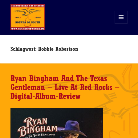
MENÜ
UND
WIDGETS
Sounds of South
Schlagwort:
Robbie Robertson
Ryan Bingham And The Texas
Gentleman – Live At Red Rocks –
Digital-Album-Review