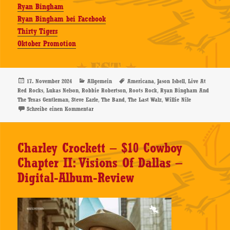
Ryan Bingham
Ryan Bingham bei Facebook
Thirty Tigers
Oktober Promotion
Veröffentlicht
Kategorien
Schlagwörter
,
,
17. November 2024
Allgemein
Americana
Jason Isbell
Live At
am
,
,
,
,
Red Rocks
Lukas Nelson
Robbie Robertson
Roots Rock
Ryan Bingham And
,
,
,
,
The Texas Gentleman
Steve Earle
The Band
The Last Walz
Willie Nile
zu Ryan Bingham And The Texas Gentleman – Live At 
Schreibe einen Kommentar
Charley Crockett – $10 Cowboy
Chapter II: Visions Of Dallas –
Digital-Album-Review