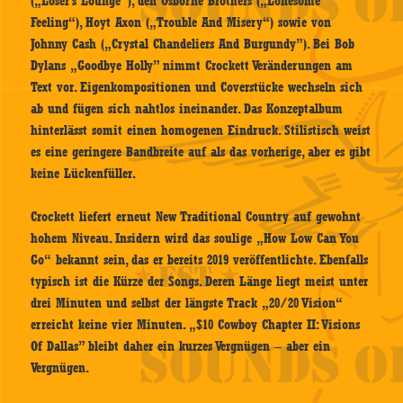
(„Loser’s Lounge“), den Osborne Brothers („Lonesome
Feeling“), Hoyt Axon („Trouble And Misery“) sowie von
Johnny Cash („Crystal Chandeliers And Burgundy”). Bei Bob
Dylans „Goodbye Holly” nimmt Crockett Veränderungen am
Text vor. Eigenkompositionen und Coverstücke wechseln sich
ab und fügen sich nahtlos ineinander. Das Konzeptalbum
hinterlässt somit einen homogenen Eindruck. Stilistisch weist
es eine geringere Bandbreite auf als das vorherige, aber es gibt
keine Lückenfüller.
Crockett liefert erneut New Traditional Country auf gewohnt
hohem Niveau. Insidern wird das soulige „How Low Can You
Go“ bekannt sein, das er bereits 2019 veröffentlichte. Ebenfalls
typisch ist die Kürze der Songs. Deren Länge liegt meist unter
drei Minuten und selbst der längste Track „20/20 Vision“
erreicht keine vier Minuten. „$10 Cowboy Chapter II: Visions
Of Dallas” bleibt daher ein kurzes Vergnügen – aber ein
Vergnügen.