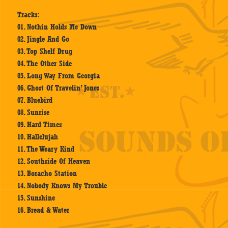
Tracks:
01. Nothin Holds Me Down
02. Jingle And Go
03. Top Shelf Drug
04. The Other Side
05. Long Way From Georgia
06. Ghost Of Travelin’ Jones
07. Bluebird
08. Sunrise
09. Hard Times
10. Hallelujah
11. The Weary Kind
12. Southside Of Heaven
13. Boracho Station
14. Nobody Knows My Trouble
15. Sunshine
16. Bread & Water