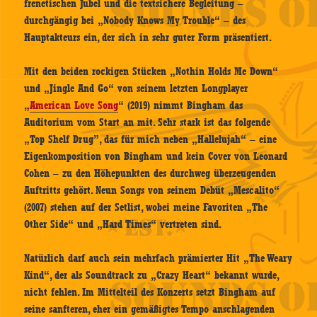
frenetischen Jubel und die textsichere Begleitung –
durchgängig bei „Nobody Knows My Trouble“ – des
Hauptakteurs ein, der sich in sehr guter Form präsentiert.
Mit den beiden rockigen Stücken „Nothin Holds Me Down“
und „Jingle And Go“ von seinem letzten Longplayer
„
American Love Song
“ (2019) nimmt Bingham das
Auditorium vom Start an mit. Sehr stark ist das folgende
„Top Shelf Drug”, das für mich neben „Hallelujah“ – eine
Eigenkomposition von Bingham und kein Cover von Leonard
Cohen – zu den Höhepunkten des durchweg überzeugenden
Auftritts gehört. Neun Songs von seinem Debüt „Mescalito“
(2007) stehen auf der Setlist, wobei meine Favoriten „The
Other Side“ und „Hard Times“ vertreten sind.
Natürlich darf auch sein mehrfach prämierter Hit „The Weary
Kind“, der als Soundtrack zu „Crazy Heart“ bekannt wurde,
nicht fehlen. Im Mittelteil des Konzerts setzt Bingham auf
seine sanfteren, eher ein gemäßigtes Tempo anschlagenden