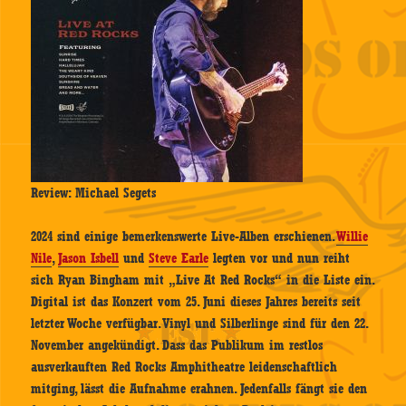
Review: Michael Segets
2024 sind einige bemerkenswerte Live-Alben erschienen.
Willie
Nile
,
Jason Isbell
und
Steve Earle
legten vor und nun reiht
sich Ryan Bingham mit „Live At Red Rocks“ in die Liste ein.
Digital ist das Konzert vom 25. Juni dieses Jahres bereits seit
letzter Woche verfügbar. Vinyl und Silberlinge sind für den 22.
November angekündigt. Dass das Publikum im restlos
ausverkauften Red Rocks Amphitheatre leidenschaftlich
mitging, lässt die Aufnahme erahnen. Jedenfalls fängt sie den