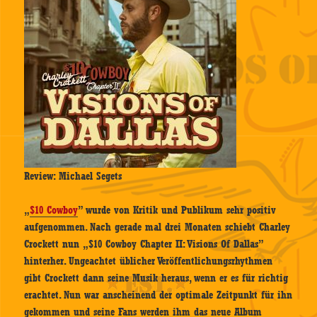
Review: Michael Segets
„
$10 Cowboy
” wurde von Kritik und Publikum sehr positiv
aufgenommen. Nach gerade mal drei Monaten schiebt Charley
Crockett nun „$10 Cowboy Chapter II: Visions Of Dallas”
hinterher. Ungeachtet üblicher Veröffentlichungsrhythmen
gibt Crockett dann seine Musik heraus, wenn er es für richtig
erachtet. Nun war anscheinend der optimale Zeitpunkt für ihn
gekommen und seine Fans werden ihm das neue Album