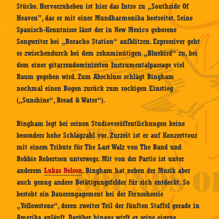
Stücke. Hervorzuheben ist hier das Intro zu „Southside Of
Heaven”, das er mit einer Mundharmonika bestreitet. Seine
Spanisch-Kenntnisse lässt der in New Mexico geborene
Songwriter bei „Boracho Station“ aufblitzen. Expressiver geht
es zwischendurch bei dem zehnminütigen „Bluebird“ zu, bei
dem einer gitarrendominierten Instrumentalpassage viel
Raum gegeben wird. Zum Abschluss schlägt Bingham
nochmal einen Bogen zurück zum rockigen Einstieg
(„Sunshine“, Bread & Water“).
Bingham legt bei seinen Studioveröffentlichungen keine
besonders hohe Schlagzahl vor. Zurzeit ist er auf Konzerttour
mit einem Tribute für The Last Walz von The Band und
Robbie Robertson unterwegs. Mit von der Partie ist unter
anderem
Lukas Nelson
. Bingham hat neben der Musik aber
auch genug andere Betätigungsfelder für sich entdeckt. So
besteht ein Dauerengagement bei der Fernsehserie
„Yellowstone“, deren zweiter Teil der fünften Staffel gerade in
Amerika anläuft. Darüber hinaus wirft er seine eigene