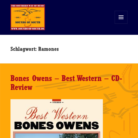
MENÜ
UND
WIDGETS
Sounds of South
Schlagwort:
Ramones
Bones Owens – Best Western – CD-
Review