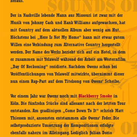
heraus.
Der in Nashville lebende Mann aus Missouri ist zwar mit der
Musik von Johnny Cash und Hank Williams aufgewachsen, hat
mit Country auf dem aktuellen Album aber wenig am Hut.
Höchstens bei „Here Is Not My Home“ kann mit etwas gutem
Willen eine Verbindung zum Alternative Country hergestellt
werden. Der Name des Werks bezieht sich auf ein Hotel, in dem
er zusammen mit Yelawolf während der Arbeit am Westernfilm
„Day Of Reckoning“ residierte. Nachdem Owens schon bei
Veröffentlichungen von Yelawolf mitwirkte, übernimmt dieser
nun einen Rap-Part auf dem Titelsong von Owens‘ Scheibe.
Vor einem Jahr war Owens noch mit
Blackberry Smoke
in
Köln. Die fünfzehn Stücke sind allesamt nach der letzten Tour
entstanden. Am gradlinigen „Come Down To It“ schrieb Matt
Thiessen mit, ansonsten entstammen alle Owens‘ Feder. Die
selbstproduzierte Umsetzung der Kompositionen erfolgte
ebenfalls nahezu im Alleingang. Lediglich Julian Dorio