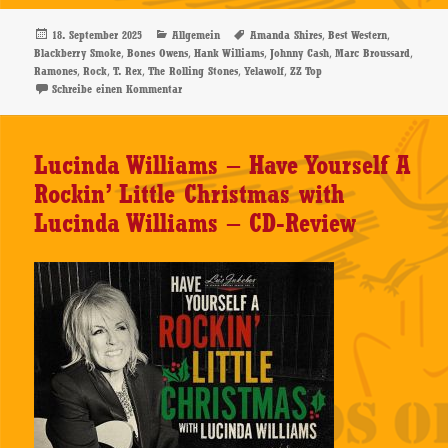
Veröffentlicht
Kategorien
Schlagwörter
,
,
18. September 2025
Allgemein
Amanda Shires
Best Western
am
,
,
,
,
,
Blackberry Smoke
Bones Owens
Hank Williams
Johnny Cash
Marc Broussard
,
,
,
,
,
Ramones
Rock
T. Rex
The Rolling Stones
Yelawolf
ZZ Top
zu Bones Owens – Best Western – CD-Review
Schreibe einen Kommentar
Lucinda Williams – Have Yourself A
Rockin’ Little Christmas with
Lucinda Williams – CD-Review