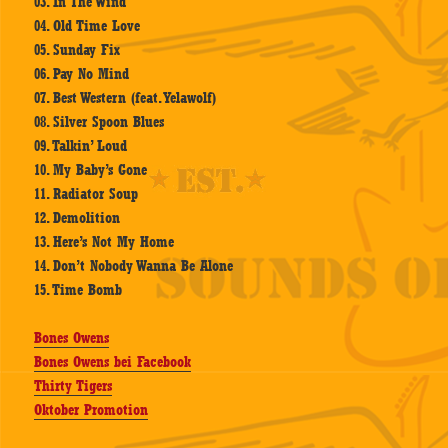
03. In The Wind
04. Old Time Love
05. Sunday Fix
06. Pay No Mind
07. Best Western (feat. Yelawolf)
08. Silver Spoon Blues
09. Talkin’ Loud
10. My Baby’s Gone
11. Radiator Soup
12. Demolition
13. Here’s Not My Home
14. Don’t Nobody Wanna Be Alone
15. Time Bomb
Bones Owens
Bones Owens bei Facebook
Thirty Tigers
Oktober Promotion