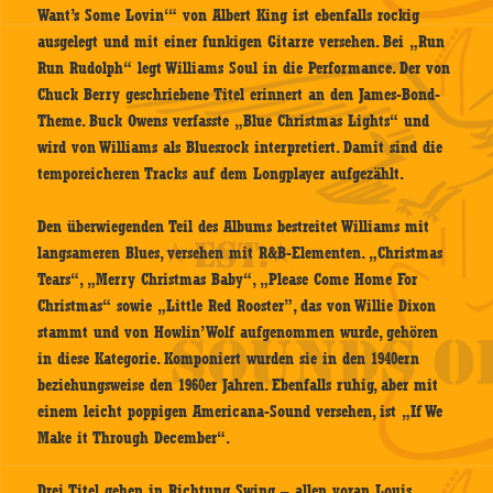
Want’s Some Lovin‘“ von Albert King ist ebenfalls rockig
ausgelegt und mit einer funkigen Gitarre versehen. Bei „Run
Run Rudolph“ legt Williams Soul in die Performance. Der von
Chuck Berry geschriebene Titel erinnert an den James-Bond-
Theme. Buck Owens verfasste „Blue Christmas Lights“ und
wird von Williams als Bluesrock interpretiert. Damit sind die
temporeicheren Tracks auf dem Longplayer aufgezählt.
Den überwiegenden Teil des Albums bestreitet Williams mit
langsameren Blues, versehen mit R&B-Elementen. „Christmas
Tears“, „Merry Christmas Baby“, „Please Come Home For
Christmas“ sowie „Little Red Rooster”, das von Willie Dixon
stammt und von Howlin’ Wolf aufgenommen wurde, gehören
in diese Kategorie. Komponiert wurden sie in den 1940ern
beziehungsweise den 1960er Jahren. Ebenfalls ruhig, aber mit
einem leicht poppigen Americana-Sound versehen, ist „If We
Make it Through December“.
Drei Titel gehen in Richtung Swing – allen voran Louis