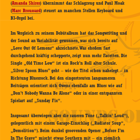
(
Amanda Shires
) übernimmt das Schlagzeug und Paul Moak
(
Marc Broussard
) steuert an manchen Stellen Keyboard und
B3-Orgel bei.
Im Vergleich zu seinem Debütalbum hat das Songwriting und
der Sound an Variabilität gewonnen, was sich bereits auf
„Love Out Of Lemons“ abzeichnete. Was ehedem fast
durchgehend kräftig schepperte, zeigt nun mehr Facetten. Die
Single „Old Time Low“ ist ein Rock’n Roll alter Schule.
„Silver Spoon Blues” geht – wie der Titel schon nahelegt – in
Richtung Bluesrock. Bei den eingestreuten langsameren
Beiträgen orientiert sich Owens ebenfalls am Blues wie auf
„Don’t Nobody Wanna Be Alone“ oder in einer entspannten
Spielart auf „Sunday Fix“.
Insgesamt überwiegen aber die raueren Töne („Talkin‘ Loud“),
gelegentlich mit einem Garage-Einschlag („Radiator Soup“,
„Demolition“). Beim dunkel groovenden Opener „Before I’m
In The Grave“ mischt etwas Southern mit – ein ziemlich