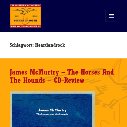
MENÜ
UND
WIDGETS
Sounds of South
Schlagwort:
Heartlandrock
James McMurtry – The Horses And
The Hounds – CD-Review