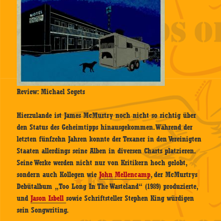
Review: Michael Segets
Hierzulande ist James McMurtry noch nicht so richtig über
den Status des Geheimtipps hinausgekommen. Während der
letzten fünfzehn Jahren konnte der Texaner in den Vereinigten
Staaten allerdings seine Alben in diversen Charts platzieren.
Seine Werke werden nicht nur von Kritikern hoch gelobt,
sondern auch Kollegen wie
John Mellencamp
, der McMurtrys
Debütalbum „Too Long In The Wasteland“ (1989) produzierte,
und
Jason Isbell
sowie Schriftsteller Stephen King würdigen
sein Songwriting.