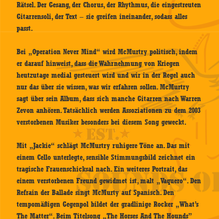
Rätsel. Der Gesang, der Chorus, der Rhythmus, die eingestreuten
Gitarrensoli, der Text – sie greifen ineinander, sodass alles
passt.
Bei „Operation Never Mind“ wird McMurtry politisch, indem
er darauf hinweist, dass die Wahrnehmung von Kriegen
heutzutage medial gesteuert wird und wir in der Regel auch
nur das über sie wissen, was wir erfahren sollen. McMurtry
sagt über sein Album, dass sich manche Gitarren nach Warren
Zevon anhören. Tatsächlich werden Assoziationen zu dem 2003
verstorbenen Musiker besonders bei diesem Song geweckt.
Mit „Jackie“ schlägt McMurtry ruhigere Töne an. Das mit
einem Cello unterlegte, sensible Stimmungsbild zeichnet ein
tragische Frauenschicksal nach. Ein weiteres Portrait, das
einem verstorbenen Freund gewidmet ist, malt „Vaquero“. Den
Refrain der Ballade singt McMurty auf Spanisch. Den
tempomäßigen Gegenpol bildet der gradlinige Rocker „What’s
The Matter“. Beim Titelsong „The Horses And The Hounds”