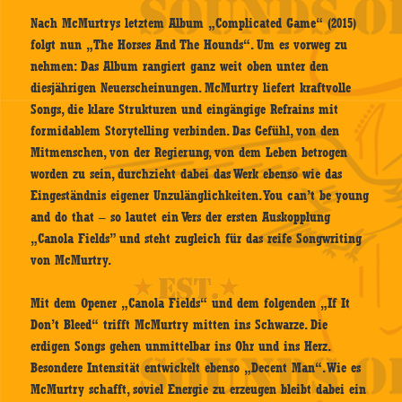
Nach McMurtrys letztem Album „Complicated Game“ (2015)
folgt nun „The Horses And The Hounds“. Um es vorweg zu
nehmen: Das Album rangiert ganz weit oben unter den
diesjährigen Neuerscheinungen. McMurtry liefert kraftvolle
Songs, die klare Strukturen und eingängige Refrains mit
formidablem Storytelling verbinden. Das Gefühl, von den
Mitmenschen, von der Regierung, von dem Leben betrogen
worden zu sein, durchzieht dabei das Werk ebenso wie das
Eingeständnis eigener Unzulänglichkeiten. You can’t be young
and do that – so lautet ein Vers der ersten Auskopplung
„Canola Fields” und steht zugleich für das reife Songwriting
von McMurtry.
Mit dem Opener „Canola Fields“ und dem folgenden „If It
Don’t Bleed“ trifft McMurtry mitten ins Schwarze. Die
erdigen Songs gehen unmittelbar ins Ohr und ins Herz.
Besondere Intensität entwickelt ebenso „Decent Man“. Wie es
McMurtry schafft, soviel Energie zu erzeugen bleibt dabei ein