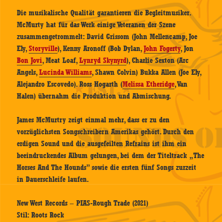
Die musikalische Qualität garantieren die Begleitmusiker.
McMurty hat für das Werk einige Veteranen der Szene
zusammengetrommelt: David Grissom (John Mellencamp, Joe
Ely,
Storyville
), Kenny Aronoff (Bob Dylan,
John Fogerty
, Jon
Bon Jovi
, Meat Loaf,
Lynryd Skynyrd
), Charlie Sexton (Arc
Angels,
Lucinda Williams
, Shawn Colvin) Bukka Allen (Joe Ely,
Alejandro Escovedo). Ross Hogarth (
Melissa Etheridge
, Van
Halen) übernahm die Produktion und Abmischung.
James McMurtry zeigt einmal mehr, dass er zu den
vorzüglichsten Songschreibern Amerikas gehört. Durch den
erdigen Sound und die ausgefeilten Refrains ist ihm ein
beeindruckendes Album gelungen, bei dem der Titeltrack „The
Horses And The Hounds” sowie die ersten fünf Songs zurzeit
in Dauerschleife laufen.
New West Records – PIAS-Rough Trade (2021)
Stil: Roots Rock