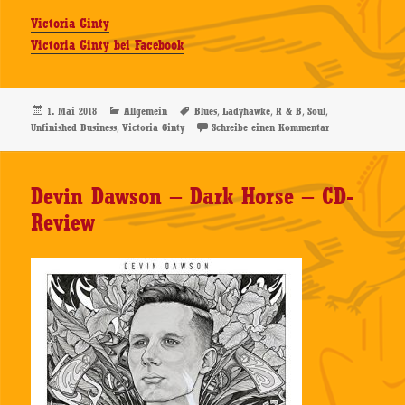
Victoria Ginty
Victoria Ginty bei Facebook
Veröffentlicht
Kategorien
Schlagwörter
,
,
,
,
1. Mai 2018
Allgemein
Blues
Ladyhawke
R & B
Soul
am
,
zu Victoria Gint
Unfinished Business
Victoria Ginty
Schreibe einen Kommentar
Devin Dawson – Dark Horse – CD-
Review