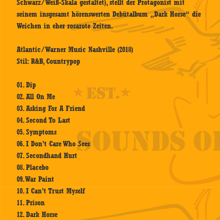
Schwarz/Weiß-Skala gestaltet), stellt der Protagonist mit
seinem insgesamt hörenswerten Debütalbum „Dark Horse“ die
Weichen in eher rosarote Zeiten.
Atlantic/Warner Music Nashville (2018)
Stil: R&B, Countrypop
01. Dip
02. All On Me
03. Asking For A Friend
04. Second To Last
05. Symptoms
06. I Don’t Care Who Sees
07. Secondhand Hurt
08. Placebo
09. War Paint
10. I Can’t Trust Myself
11. Prison
12. Dark Horse