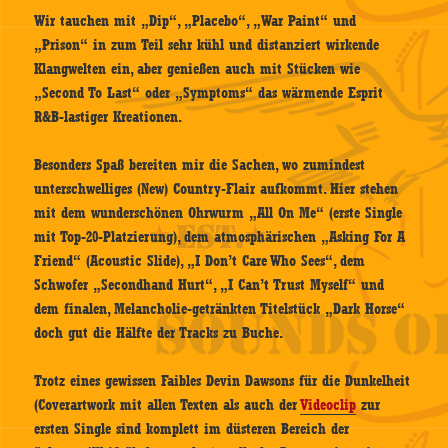
Wir tauchen mit „Dip“, „Placebo“, „War Paint“ und
„Prison“ in zum Teil sehr kühl und distanziert wirkende
Klangwelten ein, aber genießen auch mit Stücken wie
„Second To Last“ oder „Symptoms“ das wärmende Esprit
R&B-lastiger Kreationen.
Besonders Spaß bereiten mir die Sachen, wo zumindest
unterschwelliges (New) Country-Flair aufkommt. Hier stehen
mit dem wunderschönen Ohrwurm „All On Me“ (erste Single
mit Top-20-Platzierung), dem atmosphärischen „Asking For A
Friend“ (Acoustic Slide), „I Don’t Care Who Sees“, dem
Schwofer „Secondhand Hurt“, „I Can’t Trust Myself“ und
dem finalen, Melancholie-getränkten Titelstück „Dark Horse“
doch gut die Hälfte der Tracks zu Buche.
Trotz eines gewissen Faibles Devin Dawsons für die Dunkelheit
(Coverartwork mit allen Texten als auch der
Videoclip
zur
ersten Single sind komplett im düsteren Bereich der