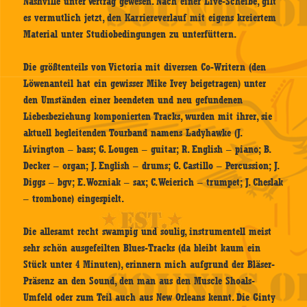
Nashville unter Vertrag gewesen. Nach einer Live-Scheibe, gilt
es vermutlich jetzt, den Karriereverlauf mit eigens kreiertem
Material unter Studiobedingungen zu unterfüttern.
Die größtenteils von Victoria mit diversen Co-Writern (den
Löwenanteil hat ein gewisser Mike Ivey beigetragen) unter
den Umständen einer beendeten und neu gefundenen
Liebesbeziehung komponierten Tracks, wurden mit ihrer, sie
aktuell begleitenden Tourband namens Ladyhawke (J.
Livington – bass; G. Lougen – guitar; R. English – piano; B.
Decker – organ; J. English – drums; G. Castillo – Percussion; J.
Diggs – bgv; E. Wozniak – sax; C. Weierich – trumpet; J. Cheslak
– trombone) eingespielt.
Die allesamt recht swampig und soulig, instrumentell meist
sehr schön ausgefeilten Blues-Tracks (da bleibt kaum ein
Stück unter 4 Minuten), erinnern mich aufgrund der Bläser-
Präsenz an den Sound, den man aus den Muscle Shoals-
Umfeld oder zum Teil auch aus New Orleans kennt. Die Ginty