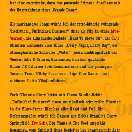
hat eine energische, dazu gut passende Stimme, durchaus mit
der Ausstrahlung einer ‚Grande Dame‘.
Als markanteste Songs würde ich das retro-bluesig swingende
Titelstück „Unfinished Business“ (hier als Clip in einer
Live-
Version
), die allmaneske Ballade „Hard To Move On“, der 81/2
Minuten währende Slow Blues „Every Night, Every Day“, der
atmosphärische Schwofer „Water“ (mein Lieblingsstück des
Werkes, tolle E-Gitarre, Harmonies, herrlich quäkende
Bläser-/E-Gitarren-Solo-Kombination) und das gelungene
Terence Trent D’Arby-Cover von „Sign Your Name“ (mit
schönem Latin-Vibe) anführen.
Fazit: Victoria Ginty bietet mit ihrem Studio-Debüt
„Unfinished Business“ einen musikalisch sehr reifen Einstieg
in die Blues-Szene. Hier hat alles Hand und Fuß. Als
Referenzgrößen würde ich Damen wie Bekka Bramlett, Dusty
Springfield,
Eve Selis
, Big Mama & The Cool ungefähr
benennen, vom Spielstil ihrer Begleiter her kommen mir Acts