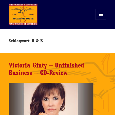
MENÜ
UND
WIDGETS
Sounds of South
Schlagwort:
R & B
Victoria Ginty – Unfinished
Business – CD-Review