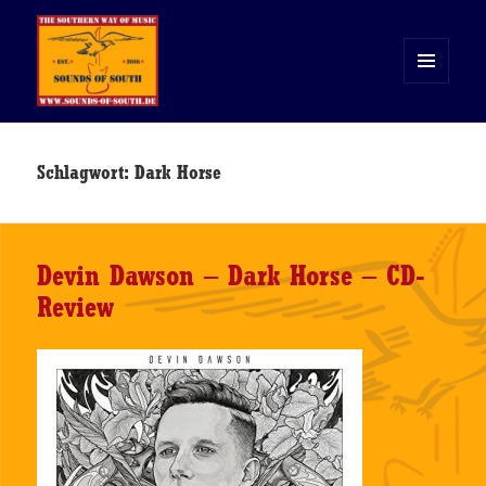
MENÜ
UND
WIDGETS
Sounds of South
Schlagwort:
Dark Horse
Devin Dawson – Dark Horse – CD-
Review