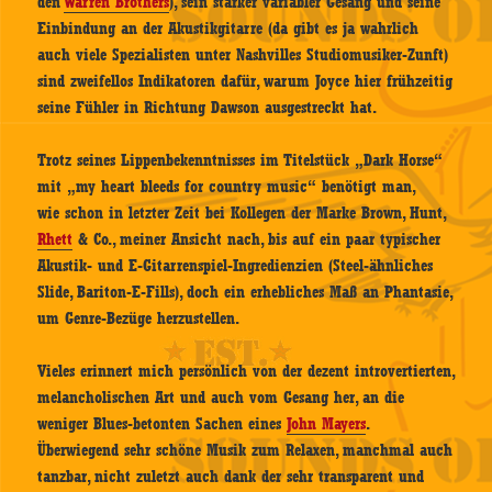
den
Warren Brothers
), sein starker variabler Gesang und seine
Einbindung an der Akustikgitarre (da gibt es ja wahrlich
auch viele Spezialisten unter Nashvilles Studiomusiker-Zunft)
sind zweifellos Indikatoren dafür, warum Joyce hier frühzeitig
seine Fühler in Richtung Dawson ausgestreckt hat.
Trotz seines Lippenbekenntnisses im Titelstück „Dark Horse“
mit „my heart bleeds for country music“ benötigt man,
wie schon in letzter Zeit bei Kollegen der Marke Brown, Hunt,
Rhett
& Co., meiner Ansicht nach, bis auf ein paar typischer
Akustik- und E-Gitarrenspiel-Ingredienzien (Steel-ähnliches
Slide, Bariton-E-Fills), doch ein erhebliches Maß an Phantasie,
um Genre-Bezüge herzustellen.
Vieles erinnert mich persönlich von der dezent introvertierten,
melancholischen Art und auch vom Gesang her, an die
weniger Blues-betonten Sachen eines
John Mayers
.
Überwiegend sehr schöne Musik zum Relaxen, manchmal auch
tanzbar, nicht zuletzt auch dank der sehr transparent und