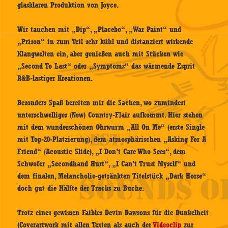
glasklaren Produktion von Joyce.
Wir tauchen mit „Dip“, „Placebo“, „War Paint“ und
„Prison“ in zum Teil sehr kühl und distanziert wirkende
Klangwelten ein, aber genießen auch mit Stücken wie
„Second To Last“ oder „Symptoms“ das wärmende Esprit
R&B-lastiger Kreationen.
Besonders Spaß bereiten mir die Sachen, wo zumindest
unterschwelliges (New) Country-Flair aufkommt. Hier stehen
mit dem wunderschönen Ohrwurm „All On Me“ (erste Single
mit Top-20-Platzierung), dem atmosphärischen „Asking For A
Friend“ (Acoustic Slide), „I Don’t Care Who Sees“, dem
Schwofer „Secondhand Hurt“, „I Can’t Trust Myself“ und
dem finalen, Melancholie-getränkten Titelstück „Dark Horse“
doch gut die Hälfte der Tracks zu Buche.
Trotz eines gewissen Faibles Devin Dawsons für die Dunkelheit
(Coverartwork mit allen Texten als auch der
Videoclip
zur