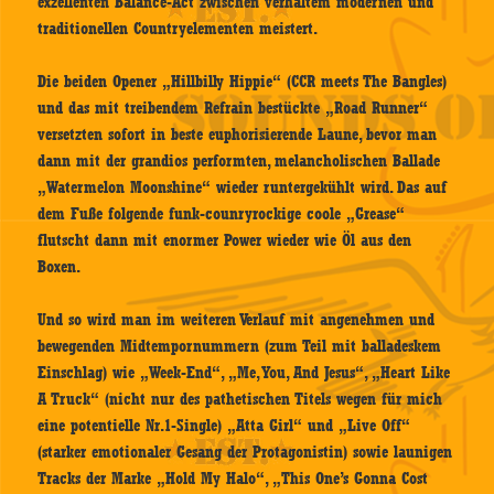
exzellenten Balance-Act zwischen verhaltem modernen und
traditionellen Countryelementen meistert.
Die beiden Opener „Hillbilly Hippie“ (CCR meets The Bangles)
und das mit treibendem Refrain bestückte „Road Runner“
versetzten sofort in beste euphorisierende Laune, bevor man
dann mit der grandios performten, melancholischen Ballade
„Watermelon Moonshine“ wieder runtergekühlt wird. Das auf
dem Fuße folgende funk-counryrockige coole „Grease“
flutscht dann mit enormer Power wieder wie Öl aus den
Boxen.
Und so wird man im weiteren Verlauf mit angenehmen und
bewegenden Midtempornummern (zum Teil mit balladeskem
Einschlag) wie „Week-End“, „Me, You, And Jesus“, „Heart Like
A Truck“ (nicht nur des pathetischen Titels wegen für mich
eine potentielle Nr.1-Single) „Atta Girl“ und „Live Off“
(starker emotionaler Gesang der Protagonistin) sowie launigen
Tracks der Marke „Hold My Halo“, „This One’s Gonna Cost