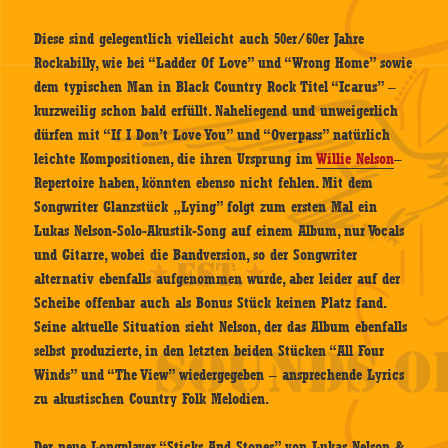
Diese sind gelegentlich vielleicht auch 50er/60er Jahre
Rockabilly, wie bei “Ladder Of Love” und “Wrong Home” sowie
dem typischen Man in Black Country Rock Titel “Icarus” –
kurzweilig schon bald erfüllt. Naheliegend und unweigerlich
dürfen mit “If I Don’t Love You” und “Overpass” natürlich
leichte Kompositionen, die ihren Ursprung im
Willie Nelson
–
Repertoire haben, könnten ebenso nicht fehlen. Mit dem
Songwriter Glanzstück „Lying” folgt zum ersten Mal ein
Lukas Nelson-Solo-Akustik-Song auf einem Album, nur Vocals
und Gitarre, wobei die Bandversion, so der Songwriter
alternativ ebenfalls aufgenommen wurde, aber leider auf der
Scheibe offenbar auch als Bonus Stück keinen Platz fand.
Seine aktuelle Situation sieht Nelson, der das Album ebenfalls
selbst produzierte, in den letzten beiden Stücken “All Four
Winds” und “The View” wiedergegeben – ansprechende Lyrics
zu akustischen Country Folk Melodien.
Der neue Longplayer “Sticks And Stones” von Lukas Nelson &