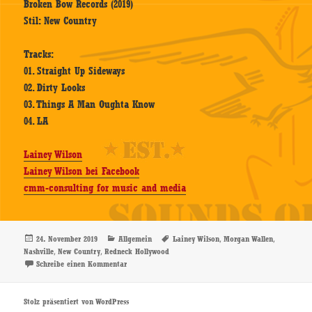
Broken Bow Records (2019)
Stil: New Country
Tracks:
01. Straight Up Sideways
02. Dirty Looks
03. Things A Man Oughta Know
04. LA
Lainey Wilson
Lainey Wilson bei Facebook
cmm-consulting for music and media
Veröffentlicht
Kategorien
Schlagwörter
,
,
24. November 2019
Allgemein
Lainey Wilson
Morgan Wallen
am
,
,
Nashville
New Country
Redneck Hollywood
zu Lainey Wilson – Redneck Hollywood – EP-Review
Schreibe einen Kommentar
Stolz präsentiert von WordPress