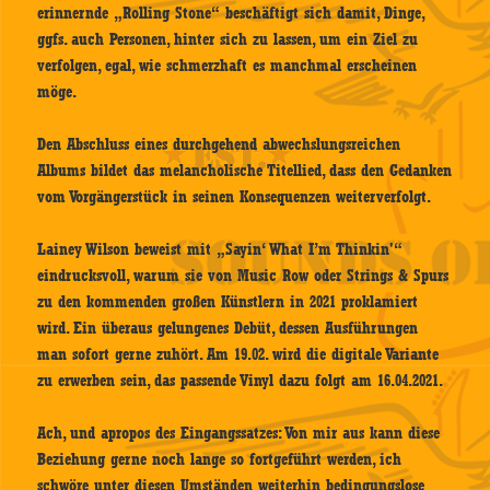
erinnernde „Rolling Stone“ beschäftigt sich damit, Dinge,
ggfs. auch Personen, hinter sich zu lassen, um ein Ziel zu
verfolgen, egal, wie schmerzhaft es manchmal erscheinen
möge.
Den Abschluss eines durchgehend abwechslungsreichen
Albums bildet das melancholische Titellied, dass den Gedanken
vom Vorgängerstück in seinen Konsequenzen weiterverfolgt.
Lainey Wilson beweist mit „Sayin‘ What I’m Thinkin'“
eindrucksvoll, warum sie von Music Row oder Strings & Spurs
zu den kommenden großen Künstlern in 2021 proklamiert
wird. Ein überaus gelungenes Debüt, dessen Ausführungen
man sofort gerne zuhört. Am 19.02. wird die digitale Variante
zu erwerben sein, das passende Vinyl dazu folgt am 16.04.2021.
Ach, und apropos des Eingangssatzes: Von mir aus kann diese
Beziehung gerne noch lange so fortgeführt werden, ich
schwöre unter diesen Umständen weiterhin bedingungslose