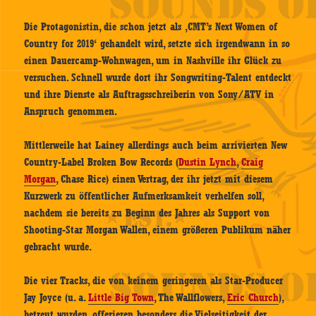
Die Protagonistin, die schon jetzt als ‚CMT’s Next Women of
Country for 2019‘ gehandelt wird, setzte sich irgendwann in so
einen Dauercamp-Wohnwagen, um in Nashville ihr Glück zu
versuchen. Schnell wurde dort ihr Songwriting-Talent entdeckt
und ihre Dienste als Auftragsschreiberin von Sony/ATV in
Anspruch genommen.
Mittlerweile hat Lainey allerdings auch beim arrivierten New
Country-Label Broken Bow Records (
Dustin Lynch
,
Craig
Morgan
, Chase Rice) einen Vertrag, der ihr jetzt mit diesem
Kurzwerk zu öffentlicher Aufmerksamkeit verhelfen soll,
nachdem sie bereits zu Beginn des Jahres als Support von
Shooting-Star Morgan Wallen, einem größeren Publikum näher
gebracht wurde.
Die vier Tracks, die von keinem geringeren als Star-Producer
Jay Joyce (u. a.
Little Big Town
, The Wallflowers,
Eric Church
),
betreut wurden, offerieren besonders die Vielseitigkeit der