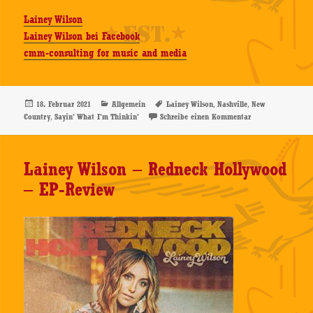
Lainey Wilson
Lainey Wilson bei Facebook
cmm-consulting for music and media
Veröffentlicht
Kategorien
Schlagwörter
,
,
18. Februar 2021
Allgemein
Lainey Wilson
Nashville
New
am
,
zu Lainey Wilson 
Country
Sayin' What I'm Thinkin'
Schreibe einen Kommentar
Lainey Wilson – Redneck Hollywood
– EP-Review