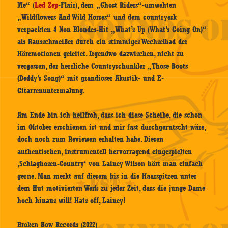
Me“ (
Led Zep
-Flair), dem „Ghost Riders“-umwehten
„Wildflowers And Wild Horses“ und dem countryesk
verpackten 4 Non Blondes-Hit „What’s Up (What’s Going On)“
als Rausschmeißer durch ein stimmiges Wechselbad der
Höremotionen geleitet. Irgendwo dazwischen, nicht zu
vergessen, der herrliche Countryschunkler „Those Boots
(Deddy’s Song)“ mit grandioser Akustik- und E-
Gitarrenuntermalung.
Am Ende bin ich heilfroh, dass ich diese Scheibe, die schon
im Oktober erschienen ist und mir fast durchgerutscht wäre,
doch noch zum Reviewen erhalten habe. Diesen
authentischen, instrumentell hervorragend eingespielten
‚Schlaghosen-Country‘ von Lainey Wilson hört man einfach
gerne. Man merkt auf diesem bis in die Haarspitzen unter
dem Hut motivierten Werk zu jeder Zeit, dass die junge Dame
hoch hinaus will! Hats off, Lainey!
Broken Bow Records (2022)