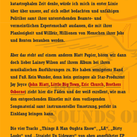
katastrophalen Zeit denke, würde ich mich in erster Linie
über über unsere, auf sich selbst bedachten und unfähigen
Politiker samt ihrer unterstehenden Beamte- und
vermeintlichen Expertenschaft auslassen, die mit ihrer
Planlosigkeit und Willkür, Millionen von Menschen ihrer Jobs
und Renten berauben werden.
Aber das steht auf einem anderen Blatt Papier, hören wir dann
doch lieber Lainey Wilson auf ihrem Album bei ihren
musikalischen Ausführungen zu. Die haben wenigstens Hand
und Fuß. Kein Wunder, denn kein geringere als Star-Produzent
Jay Joyce (
John Hiatt
,
Little Big Town
,
Eric Church
,
Brothers
Osborne
) zieht hier die Fäden und der weiß exzellent, wie man
den entsprechenden Künstler mit dem vorliegenden
Songmaterial samt instrumenteller Umsetzung, perfekt in
Einklang bringen kann.
Die vier Tracks „Things A Man Oughta Know“, „LA“, „Dirty
Looks“ und „Straight Up Sideways“ von oben angeführter EP