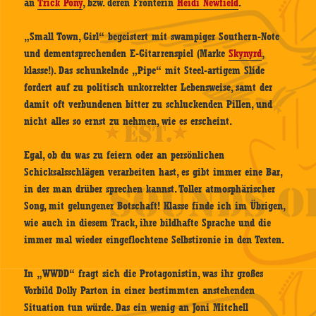
an
Trick Pony
, bzw. deren Fronterin
Heidi Newfield
.
„Small Town, Girl“ begeistert mit swampiger Southern-Note
und dementsprechenden E-Gitarrenspiel (Marke
Skynyrd
,
klasse!). Das schunkelnde „Pipe“ mit Steel-artigem Slide
fordert auf zu politisch unkorrekter Lebensweise, samt der
damit oft verbundenen bitter zu schluckenden Pillen, und
nicht alles so ernst zu nehmen, wie es erscheint.
Egal, ob du was zu feiern oder an persönlichen
Schicksalsschlägen verarbeiten hast, es gibt immer eine Bar,
in der man drüber sprechen kannst. Toller atmosphärischer
Song, mit gelungener Botschaft! Klasse finde ich im Übrigen,
wie auch in diesem Track, ihre bildhafte Sprache und die
immer mal wieder eingeflochtene Selbstironie in den Texten.
In „WWDD“ fragt sich die Protagonistin, was ihr großes
Vorbild Dolly Parton in einer bestimmten anstehenden
Situation tun würde. Das ein wenig an Joni Mitchell