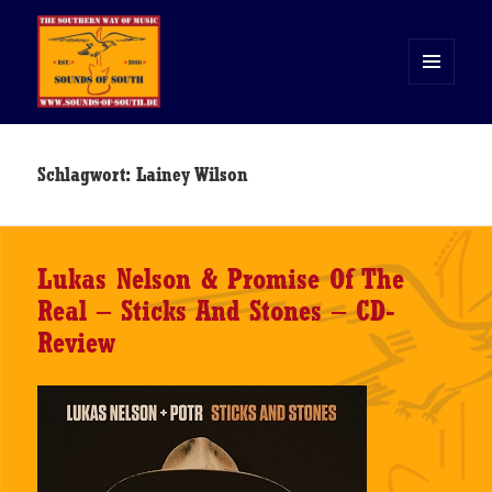
MENÜ
UND
WIDGETS
Sounds of South
Schlagwort:
Lainey Wilson
Lukas Nelson & Promise Of The
Real – Sticks And Stones – CD-
Review