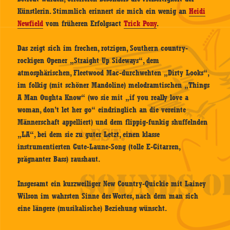
Künstlerin. Stimmlich erinnert sie mich ein wenig an
Heidi
Newfield
vom früheren Erfolgsact
Trick Pony
.
Das zeigt sich im frechen, rotzigen, Southern country-
rockigen Opener „Straight Up Sideways“, dem
atmosphärischen, Fleetwood Mac-durchwehten „Dirty Looks“,
im folkig (mit schöner Mandoline) melodramtischen „Things
A Man Oughta Know“ (wo sie mit „if you really love a
woman, don’t let her go“ eindringlich an die vereinte
Männerschaft appelliert) und dem flippig-funkig shuffelnden
„LA“, bei dem sie zu guter Letzt, einen klasse
instrumentierten Gute-Laune-Song (tolle E-Gitarren,
prägnanter Bass) raushaut.
Insgesamt ein kurzweiliger New Country-Quickie mit Lainey
Wilson im wahrsten Sinne des Wortes, nach dem man sich
eine längere (musikalische) Beziehung wünscht.