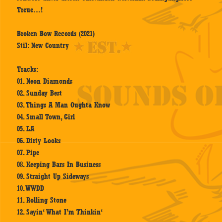
Treue…!
Broken Bow Records (2021)
Stil: New Country
Tracks:
01. Neon Diamonds
02. Sunday Best
03. Things A Man Oughta Know
04. Small Town, Girl
05. LA
06. Dirty Looks
07. Pipe
08. Keeping Bars In Business
09. Straight Up Sideways
10. WWDD
11. Rolling Stone
12. Sayin‘ What I’m Thinkin‘