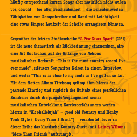
häufig entsprechend kurzen Songs aber natürlich nicht außen
vor, obwohl – bei aller Bescheidenheit – die beneidenswerten
Fähigkeiten von Songschreiber und Band mit Leichtigkeit
eine etwas längere Laufzeit der Scheibe arrangieren könnten.
Gegenüber der letzten Studioscheibe “
A Few Stars Apart
” (2021)
ist die neue thematisch als Rückbesinnung einzuordnen, also
eine Art Rückschau auf die Anfänge von Nelsons
musikalischer Herkunft. “This is the most country record I’ve
ever made”, erläutert Songwriter Nelson in einem Interview,
und weiter “This is as close to my roots as I’ve gotten so far.”
Mit dem flotten Album Titelsong gelingt ihm hierzu der
passende Einstieg und zugleich der Auftakt einer persönlichen
Rundreise durch die jüngste Vergangenheit seiner
musikalischen Entwicklung. Karriereerfahrungen werden
hierzu in “Alcohallelujah” – good old Country und Honky
Tonk Style (“Every Time I Drink”) – verarbeitet, bevor in
dieser Reihe das klassische Country-Duett (mit
Lainey Wilson
)
“More Than Friends” auftrumpft.