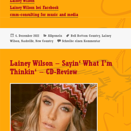
Lainey Wilson
Lainey Wilson bei Facebook
cmm-consulting for music and media
Veröffentlicht
Kategorien
Schlagwörter
,
4. Dezember 2022
Allgemein
Bell Bottom Country
Lainey
am
,
,
zu Lainey Wilson – B
Wilson
Nashville
New Country
Schreibe einen Kommentar
Lainey Wilson – Sayin‘ What I’m
Thinkin‘ – CD-Review