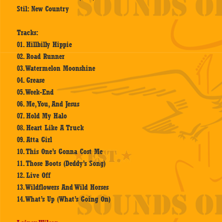
Stil: New Country
Tracks:
01. Hillbilly Hippie
02. Road Runner
03. Watermelon Moonshine
04. Grease
05. Week-End
06. Me, You, And Jesus
07. Hold My Halo
08. Heart Like A Truck
09. Atta Girl
10. This One’s Gonna Cost Me
11. Those Boots (Deddy’s Song)
12. Live Off
13. Wildflowers And Wild Horses
14. What’s Up (What’s Going On)