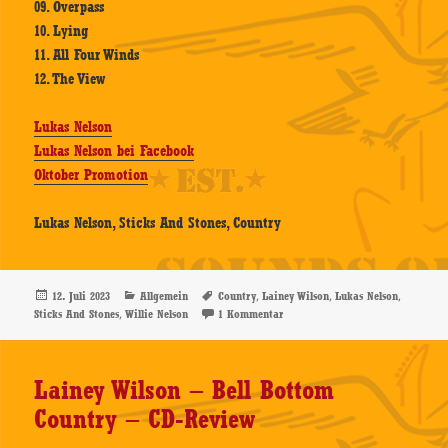
09. Overpass
10. Lying
11. All Four Winds
12. The View
Lukas Nelson
Lukas Nelson bei Facebook
Oktober Promotion
Lukas Nelson, Sticks And Stones, Country
Veröffentlicht
Kategorien
Schlagwörter
,
,
,
12. Juli 2023
Allgemein
Country
Lainey Wilson
Lukas Nelson
am
,
zu Lukas Nelson & Promise Of The
Sticks And Stones
Willie Nelson
1 Kommentar
Lainey Wilson – Bell Bottom
Country – CD-Review