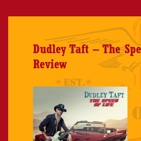
Dudley Taft – The Spe
Review