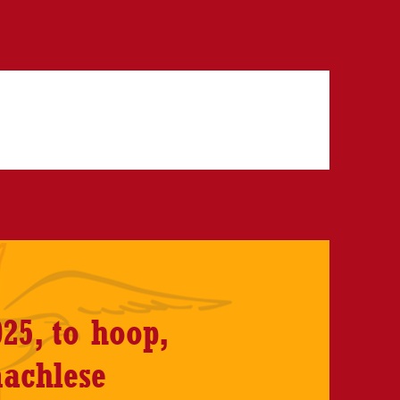
25, to hoop,
achlese