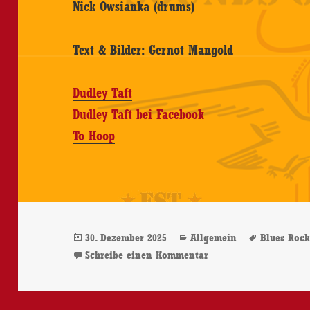
Nick Owsianka (drums)
Text & Bilder: Gernot Mangold
Dudley Taft
Dudley Taft bei Facebook
To Hoop
Veröffentlicht
Kategorien
Schlagwö
30. Dezember 2025
Allgemein
Blues Roc
am
zu Dudley Taft – 21.1
Schreibe einen Kommentar