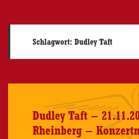
Schlagwort:
Dudley Taft
Dudley Taft – 21.11.20
Rheinberg – Konzertn