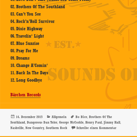
02. Brothers Of The Southland
03. Can’t You See
04. Rock’n’Roll Survivor
05. Dixie Highway
06. Travelin‘ Light
07. Blue Sunrise
08. Pray For Me
09. Dreams
10. Change A’Comin‘
11. Back In The Days
12. Long Goodbye
Bärchen Records
Veröffentlicht
Kategorien
Schlagwörter
,
14. Dezember 2015
Allgemein
Bo Bice
Brothers Of The
am
,
,
,
,
,
Southland
Dangerous Dan Toler
George McCorkle
Henry Paul
Jimmy Hall
,
,
zu Brothers O
Nashville
New Country
Southern Rock
Schreibe einen Kommentar