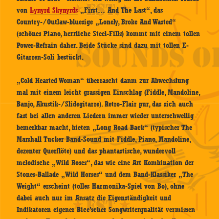
von
Lynyrd Skynyrds
„First… And The Last“, das
Country-/Outlaw-bluesige „Lonely, Broke And Wasted“
(schönes Piano, herrliche Steel-Fills) kommt mit einem tollen
Power-Refrain daher. Beide Stücke sind dazu mit tollen E-
Gitarren-Soli bestückt.
„Cold Hearted Woman“ überrascht danm zur Abwechslung
mal mit einem leicht grassigen Einschlag (Fiddle, Mandoline,
Banjo, Akustik-/Slidegitarre). Retro-Flair pur, das sich auch
fast bei allen anderen Liedern immer wieder unterschwellig
bemerkbar macht, bieten „Long Road Back“ (typischer The
Marshall Tucker Band-Sound mit Fiddle, Piano, Mandoline,
dezenter Querflöte) und das phantastische, wundervoll
melodische „Wild Roses“, das wie eine Art Kombination der
Stones-Ballade „Wild Horses“ und dem Band-Klassiker „The
Weight“ erscheint (tolles Harmonika-Spiel von Bo), ohne
dabei auch nur im Ansatz die Eigenständigkeit und
Indikatoren eigener Bice’scher Songwriterqualität vermissen