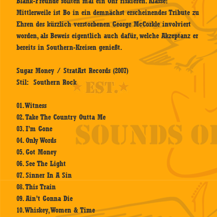
Blank-Freunde sollten mal ein Ohr riskieren. Klasse!
Mittlerweile ist Bo in ein demnächst erscheinendes Tribute zu
Ehren des kürzlich verstorbenen George McCorkle involviert
worden, als Beweis eigentlich auch dafür, welche Akzeptanz er
bereits in Southern-Kreisen genießt.
Sugar Money / StratArt Records (2007)
Stil: Southern Rock
01. Witness
02. Take The Country Outta Me
03. I’m Gone
04. Only Words
05. Got Money
06. See The Light
07. Sinner In A Sin
08. This Train
09. Ain’t Gonna Die
10. Whiskey, Women & Time