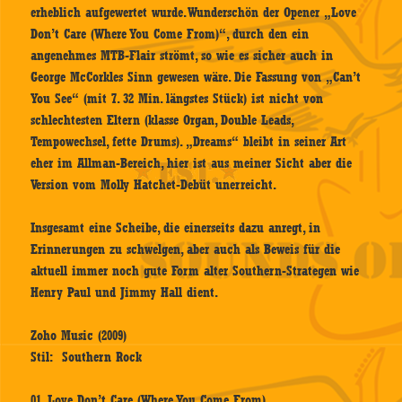
erheblich aufgewertet wurde. Wunderschön der Opener „Love
Don’t Care (Where You Come From)“, durch den ein
angenehmes MTB-Flair strömt, so wie es sicher auch in
George McCorkles Sinn gewesen wäre. Die Fassung von „Can’t
You See“ (mit 7. 32 Min. längstes Stück) ist nicht von
schlechtesten Eltern (klasse Organ, Double Leads,
Tempowechsel, fette Drums). „Dreams“ bleibt in seiner Art
eher im Allman-Bereich, hier ist aus meiner Sicht aber die
Version vom
Molly Hatchet
-Debüt unerreicht.
Insgesamt eine Scheibe, die einerseits dazu anregt, in
Erinnerungen zu schwelgen, aber auch als Beweis für die
aktuell immer noch gute Form alter Southern-Strategen wie
Henry Paul und Jimmy Hall dient.
Zoho Music (2009)
Stil: Southern Rock
01. Love Don’t Care (Where You Come From)