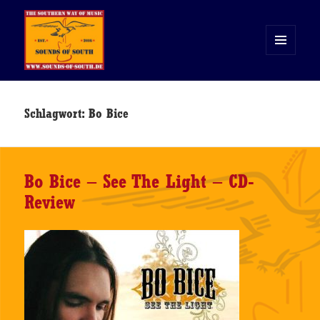
MENÜ
UND
WIDGETS
Sounds of South
Schlagwort:
Bo Bice
Bo Bice – See The Light – CD-
Review