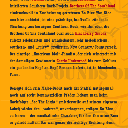
iniziierten Southern Rock-Projekt
Brothers Of The Southland
eindrucksvoll in Erscheinung getretenen Bo Bice. Was Bice
uns hier anbietet, ist eine prächtige, kraftvolle, zündende
Mischung aus kernigem Southern Rock, wie ihn eben die
Brothers Of The Southland oder auch
Blackberry Smoke
zuletzt zelebrierten und wunderbarem, sehr melodischem,
southern- und „spicy“ gewürztem New Country/Countryrock.
Der einstige „American Idol“-Finalist, der sich seinerzeit mit
der damaligen Gewinnerin
Carrie Underwood
bis zum Schluss
ein packendes Kopf an Kopf-Rennen lieferte, ist in blendender
Form.
Bewegte sich sein Major-Debüt nach der Staffel naturgemäß
noch auf recht kommerziellen Pfaden, bekam man beim
Nachfolger „See The Light“ (mittlerweile auf seinem eigenem
Label) wieder den „wahren“, unverbogenen, erdigen Bo Bice
zu hören – der musikalische Charakter, für den ihn seine Fans
so geliebt hatten. Das war genau die richtige Richtung, denn