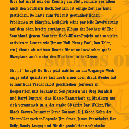
Bice hat nicht nur den Country im Blut,. sondern vor allem
auch den Southern Rock. Seitdem ist einige Zeit ins Land
gestrichen. Bo hatte zum Teil mit gesundheitlichen
Problemen zu kämpfen. Lediglich seine partielle Involvierung
auf dem oben bereits erwähnten Album der Brothers Of The
Southland (jenem Southern Rock-Allstar-Projekt mit so vielen
arrivierten Leuten wie Jimmy Hall, Henry Paul, Dan Toler,
etc.) diente als weiterer Beweis für seine inzwischen große
Akzeptanz, auch unter den Musikern, in der Szene.
Mit „3“ knüpft Bo Bice jetzt nahtlos an das Vorgänger-Werk
an, ja setzt qualitativ fast noch einen oben drauf. Wieder hat
er sämtliche Tracks selbst geschrieben (teilweise in
Kooperation mit bekannten Songwritern wie Greg Barnhill
und Daryl Burgess), eine Klasse-Mannschaft an Musikern um
sich versammelt (u. a. der starke Gitarrist Bart Walker, The
Black Crowes-Drummer Steve Gorman, A. J. Croce, Sohn der
Singer/Songwriter-Legende Jim Croce, James Pennebaker, Dan
Kelly, Randy Leago) und für die produktionstechnische