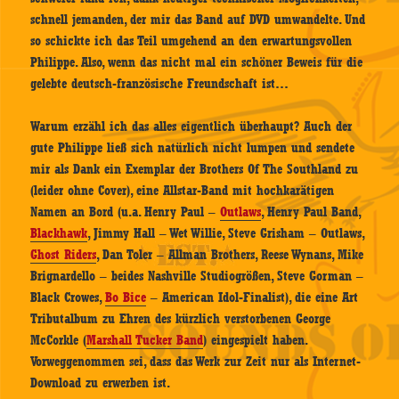
schnell jemanden, der mir das Band auf DVD umwandelte. Und
so schickte ich das Teil umgehend an den erwartungsvollen
Philippe. Also, wenn das nicht mal ein schöner Beweis für die
gelebte deutsch-französische Freundschaft ist…
Warum erzähl ich das alles eigentlich überhaupt? Auch der
gute Philippe ließ sich natürlich nicht lumpen und sendete
mir als Dank ein Exemplar der Brothers Of The Southland zu
(leider ohne Cover), eine Allstar-Band mit hochkarätigen
Namen an Bord (u.a. Henry Paul –
Outlaws
,
Henry Paul Band,
Blackhawk
, Jimmy Hall – Wet Willie, Steve Grisham – Outlaws,
Ghost Riders
, Dan Toler – Allman Brothers, Reese Wynans, Mike
Brignardello – beides Nashville Studiogrößen, Steve Gorman –
Black Crowes,
Bo Bice
– American Idol-Finalist), die eine Art
Tributalbum zu Ehren des kürzlich verstorbenen George
McCorkle (
Marshall Tucker Band
) eingespielt haben.
Vorweggenommen sei, dass das Werk zur Zeit nur als Internet-
Download zu erwerben ist.