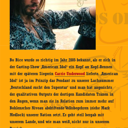
Bo Bice wurde so richtig im Jahr 2005 bekannt, als er sich in
der Casting-Show ‚American Idol‘ ein Kopf an Kopf-Rennen
mit der späteren Siegerin
Carrie Underwood
lieferte. ‚American
Idol‘ ist ja im Prinzip das Pendant zu unserer Lachnummer
‚Deutschland sucht den Superstar‘ und man hat angesichts
der qualitativen Outputs der dortigen Kandidaten Tränen in
den Augen, wenn man sie in Relation zum immer mehr auf
Bohlensches Niveau abdriftende Volksbegehren (siehe Mark
Medlock) unserer Nation setzt. Es geht steil bergab mit
unserem Lande, und wie man weiß, nicht nur in unserem