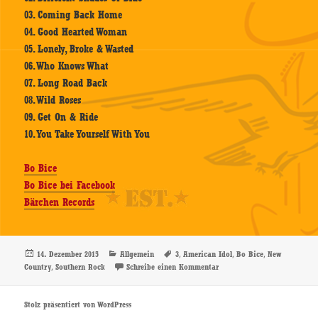
03. Coming Back Home
04. Good Hearted Woman
05. Lonely, Broke & Wasted
06. Who Knows What
07. Long Road Back
08. Wild Roses
09. Get On & Ride
10. You Take Yourself With You
Bo Bice
Bo Bice bei Facebook
Bärchen Records
Veröffentlicht
Kategorien
Schlagwörter
,
,
,
14. Dezember 2015
Allgemein
3
American Idol
Bo Bice
New
am
,
zu Bo Bice – 3 – CD-Review
Country
Southern Rock
Schreibe einen Kommentar
Stolz präsentiert von WordPress