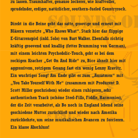
zu lassen. Traumhafter, genauso lockerer, wie kraftvoller,
sprudelnder, erdiger, natürlicher, southern-fueled Countryrock.
Direkt in die Beine geht das satte, groovige und erneut mit
Bläsern versetzte „Who Knows What“. Stark hier das flippige
E-Gitarrenspiel (inkl. Solo) von Bart Walker. Ebenfalls richtig
kräftig groovend und knallig (fettes Drumming von Gorman),
mit einem leichten Psychedelic-Touch, geht es bei dem
rockigen Kracher „Get On And Ride“ zu, Bice ähnelt hier mit
aggressivem, rotzigem Gesang fast ein wenig Lenny Kravitz.
Ein wuchtiger Song! Am Ende gibt es zum „Ausatmen“ mit
„You Take Yourself With Me“ (zusammen mit Produzent D.
Scott Miller geschrieben) wieder einen ruhigeren, sehr
authentischen Track (schöne Steel-Fills, Fiddle, Harmonies),
der die Zeit verarbeitet, als Bo noch in England lebend seine
geschiedene Mutter zurückließ und wieder nach Amerika
zurückkehrte, um seine musikalischen Avancen zu forcieren.
Ein klasse Abschluss!