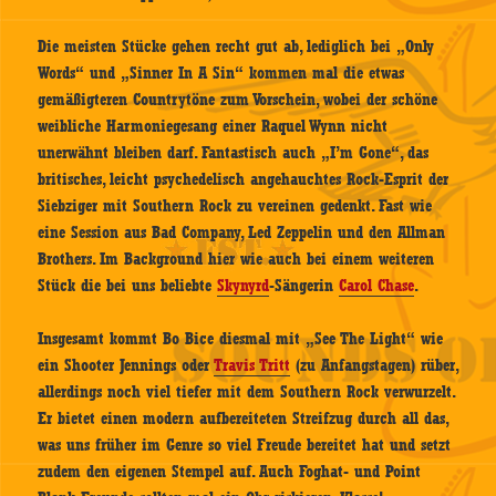
Die meisten Stücke gehen recht gut ab, lediglich bei „Only
Words“ und „Sinner In A Sin“ kommen mal die etwas
gemäßigteren Countrytöne zum Vorschein, wobei der schöne
weibliche Harmoniegesang einer Raquel Wynn nicht
unerwähnt bleiben darf. Fantastisch auch „I’m Gone“, das
britisches, leicht psychedelisch angehauchtes Rock-Esprit der
Siebziger mit Southern Rock zu vereinen gedenkt. Fast wie
eine Session aus Bad Company, Led Zeppelin und den Allman
Brothers. Im Background hier wie auch bei einem weiteren
Stück die bei uns beliebte
Skynyrd
-Sängerin
Carol Chase
.
Insgesamt kommt Bo Bice diesmal mit „See The Light“ wie
ein Shooter Jennings oder
Travis Tritt
(zu Anfangstagen) rüber,
allerdings noch viel tiefer mit dem Southern Rock verwurzelt.
Er bietet einen modern aufbereiteten Streifzug durch all das,
was uns früher im Genre so viel Freude bereitet hat und setzt
zudem den eigenen Stempel auf. Auch Foghat- und Point