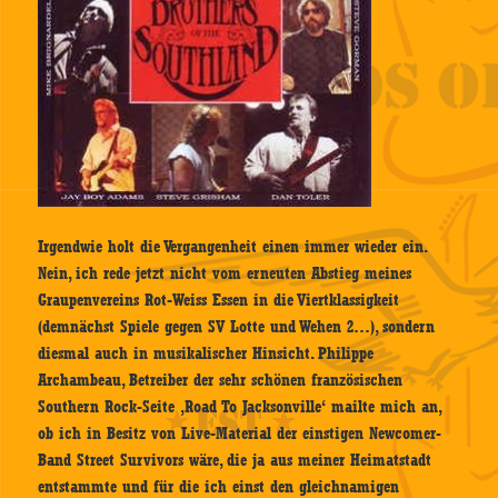
Irgendwie holt die Vergangenheit einen immer wieder ein.
Nein, ich rede jetzt nicht vom erneuten Abstieg meines
Graupenvereins Rot-Weiss Essen in die Viertklassigkeit
(demnächst Spiele gegen SV Lotte und Wehen 2…), sondern
diesmal auch in musikalischer Hinsicht. Philippe
Archambeau, Betreiber der sehr schönen französischen
Southern Rock-Seite ‚Road To Jacksonville‘ mailte mich an,
ob ich in Besitz von Live-Material der einstigen Newcomer-
Band Street Survivors wäre, die ja aus meiner Heimatstadt
entstammte und für die ich einst den gleichnamigen