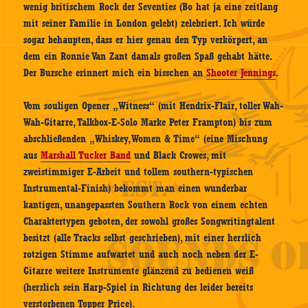
wenig britischem Rock der Seventies (Bo hat ja eine zeitlang
mit seiner Familie in London gelebt) zelebriert. Ich würde
sogar behaupten, dass er hier genau den Typ verkörpert, an
dem ein Ronnie Van Zant damals großen Spaß gehabt hätte.
Der Bursche erinnert mich ein bisschen an
Shooter Jennings
.
Vom souligen Opener „Witness“ (mit Hendrix-Flair, toller Wah-
Wah-Gitarre, Talkbox-E-Solo Marke Peter Frampton) bis zum
abschließenden „Whiskey, Women & Time“ (eine Mischung
aus
Marshall Tucker Band
und Black Crowes, mit
zweistimmiger E-Arbeit und tollem southern-typischen
Instrumental-Finish) bekommt man einen wunderbar
kantigen, unangepassten Southern Rock von einem echten
Charaktertypen geboten, der sowohl großes Songwritingtalent
besitzt (alle Tracks selbst geschrieben), mit einer herrlich
rotzigen Stimme aufwartet und auch noch neben der E-
Gitarre weitere Instrumente glänzend zu bedienen weiß
(herrlich sein Harp-Spiel in Richtung des leider bereits
verstorbenen Topper Price).