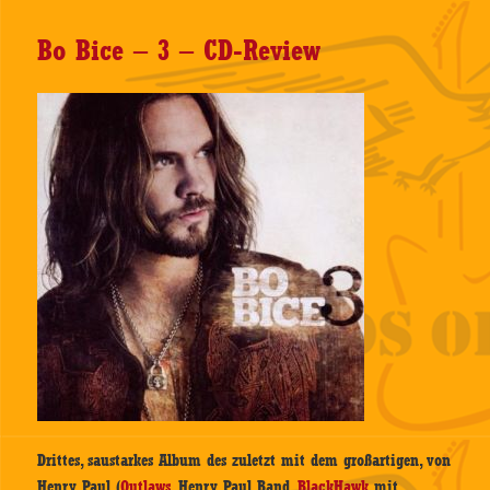
Bo Bice – 3 – CD-Review
Drittes, saustarkes Album des zuletzt mit dem großartigen, von
Henry Paul (
Outlaws
, Henry Paul Band,
BlackHawk
mit