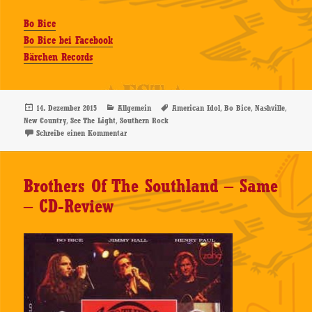
Bo Bice
Bo Bice bei Facebook
Bärchen Records
Veröffentlicht
Kategorien
Schlagwörter
,
,
,
14. Dezember 2015
Allgemein
American Idol
Bo Bice
Nashville
am
,
,
New Country
See The Light
Southern Rock
zu Bo Bice – See The Light – CD-Review
Schreibe einen Kommentar
Brothers Of The Southland – Same
– CD-Review