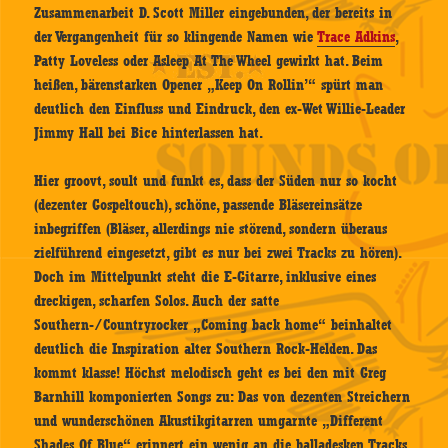
Zusammenarbeit D. Scott Miller eingebunden, der bereits in
der Vergangenheit für so klingende Namen wie
Trace Adkins
,
Patty Loveless oder Asleep At The Wheel gewirkt hat. Beim
heißen, bärenstarken Opener „Keep On Rollin’“ spürt man
deutlich den Einfluss und Eindruck, den ex-Wet Willie-Leader
Jimmy Hall bei Bice hinterlassen hat.
Hier groovt, soult und funkt es, dass der Süden nur so kocht
(dezenter Gospeltouch), schöne, passende Bläsereinsätze
inbegriffen (Bläser, allerdings nie störend, sondern überaus
zielführend eingesetzt, gibt es nur bei zwei Tracks zu hören).
Doch im Mittelpunkt steht die E-Gitarre, inklusive eines
dreckigen, scharfen Solos. Auch der satte
Southern-/Countryrocker „Coming back home“ beinhaltet
deutlich die Inspiration alter Southern Rock-Helden. Das
kommt klasse! Höchst melodisch geht es bei den mit Greg
Barnhill komponierten Songs zu: Das von dezenten Streichern
und wunderschönen Akustikgitarren umgarnte „Different
Shades Of Blue“ erinnert ein wenig an die balladesken Tracks