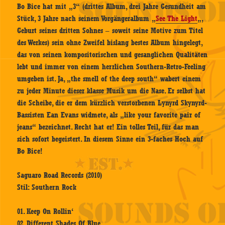
Bo Bice hat mit „3“ (drittes Album, drei Jahre Gesundheit am
Stück, 3 Jahre nach seinem Vorgängeralbum „
See The Light
„,
Geburt seines dritten Sohnes – soweit seine Motive zum Titel
des Werkes) sein ohne Zweifel bislang bestes Album hingelegt,
das von seinen kompositorischen und gesanglichen Qualitäten
lebt und immer von einem herrlichen Southern-Retro-Feeling
umgeben ist. Ja, „the smell of the deep south“ wabert einem
zu jeder Minute dieser klasse Musik um die Nase. Er selbst hat
die Scheibe, die er dem kürzlich verstorbenen Lynyrd Skynyrd-
Bassisten Ean Evans widmete, als „like your favorite pair of
jeans“ bezeichnet. Recht hat er! Ein tolles Teil, für das man
sich sofort begeistert. In diesem Sinne ein 3-faches Hoch auf
Bo Bice!
Saguaro Road Records (2010)
Stil: Southern Rock
01. Keep On Rollin‘
02. Different Shades Of Blue