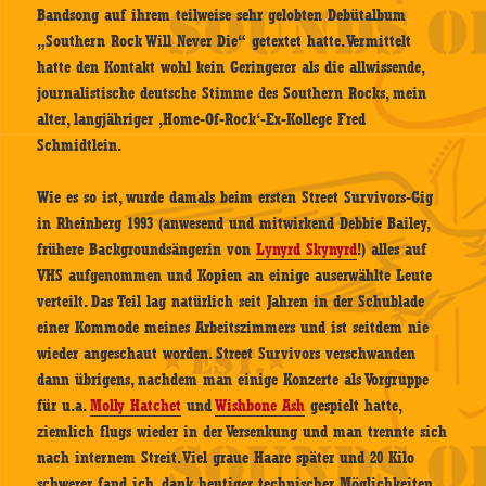
Bandsong auf ihrem teilweise sehr gelobten Debütalbum
„Southern Rock Will Never Die“ getextet hatte. Vermittelt
hatte den Kontakt wohl kein Geringerer als die allwissende,
journalistische deutsche Stimme des Southern Rocks, mein
alter, langjähriger ‚Home-Of-Rock‘-Ex-Kollege Fred
Schmidtlein.
Wie es so ist, wurde damals beim ersten Street Survivors-Gig
in Rheinberg 1993 (anwesend und mitwirkend Debbie Bailey,
frühere Backgroundsängerin von
Lynyrd Skynyrd
!) alles auf
VHS aufgenommen und Kopien an einige auserwählte Leute
verteilt. Das Teil lag natürlich seit Jahren in der Schublade
einer Kommode meines Arbeitszimmers und ist seitdem nie
wieder angeschaut worden. Street Survivors verschwanden
dann übrigens, nachdem man einige Konzerte als Vorgruppe
für u.a.
Molly Hatchet
und
Wishbone Ash
gespielt hatte,
ziemlich flugs wieder in der Versenkung und man trennte sich
nach internem Streit. Viel graue Haare später und 20 Kilo
schwerer fand ich, dank heutiger technischer Möglichkeiten,