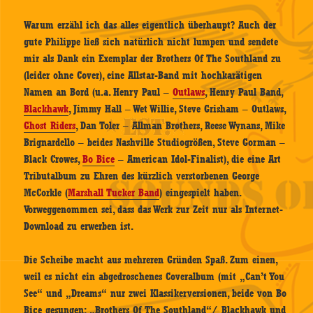
Warum erzähl ich das alles eigentlich überhaupt? Auch der
gute Philippe ließ sich natürlich nicht lumpen und sendete
mir als Dank ein Exemplar der Brothers Of The Southland zu
(leider ohne Cover), eine Allstar-Band mit hochkarätigen
Namen an Bord (u.a. Henry Paul –
Outlaws
,
Henry Paul Band,
Blackhawk
, Jimmy Hall – Wet Willie, Steve Grisham – Outlaws,
Ghost Riders
, Dan Toler – Allman Brothers, Reese Wynans, Mike
Brignardello – beides Nashville Studiogrößen, Steve Gorman –
Black Crowes,
Bo Bice
– American Idol-Finalist), die eine Art
Tributalbum zu Ehren des kürzlich verstorbenen George
McCorkle (
Marshall Tucker Band
) eingespielt haben.
Vorweggenommen sei, dass das Werk zur Zeit nur als Internet-
Download zu erwerben ist.
Die Scheibe macht aus mehreren Gründen Spaß. Zum einen,
weil es nicht ein abgedroschenes Coveralbum (mit „Can’t You
See“ und „Dreams“ nur zwei Klassikerversionen, beide von Bo
Bice gesungen; „Brothers Of The Southland“/ Blackhawk und