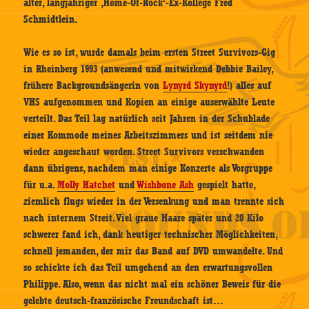
alter, langjähriger ‚Home-Of-Rock‘-Ex-Kollege Fred
Schmidtlein.
Wie es so ist, wurde damals beim ersten Street Survivors-Gig
in Rheinberg 1993 (anwesend und mitwirkend Debbie Bailey,
frühere Backgroundsängerin von
Lynyrd Skynyrd
!) alles auf
VHS aufgenommen und Kopien an einige auserwählte Leute
verteilt. Das Teil lag natürlich seit Jahren in der Schublade
einer Kommode meines Arbeitszimmers und ist seitdem nie
wieder angeschaut worden. Street Survivors verschwanden
dann übrigens, nachdem man einige Konzerte als Vorgruppe
für u.a.
Molly Hatchet
und
Wishbone Ash
gespielt hatte,
ziemlich flugs wieder in der Versenkung und man trennte sich
nach internem Streit. Viel graue Haare später und 20 Kilo
schwerer fand ich, dank heutiger technischer Möglichkeiten,
schnell jemanden, der mir das Band auf DVD umwandelte. Und
so schickte ich das Teil umgehend an den erwartungsvollen
Philippe. Also, wenn das nicht mal ein schöner Beweis für die
gelebte deutsch-französische Freundschaft ist…