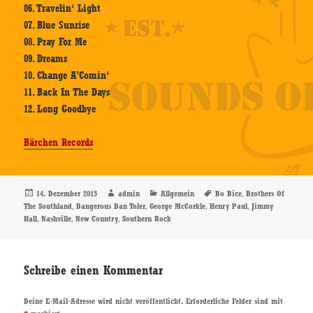
06. Travelin‘ Light
07. Blue Sunrise
08. Pray For Me
09. Dreams
10. Change A’Comin‘
11. Back In The Days
12. Long Goodbye
Bärchen Records
Veröffentlicht
Autor
Kategorien
Schlagwörter
,
14. Dezember 2015
admin
Allgemein
Bo Bice
Brothers Of
am
,
,
,
,
The Southland
Dangerous Dan Toler
George McCorkle
Henry Paul
Jimmy
,
,
,
Hall
Nashville
New Country
Southern Rock
Schreibe einen Kommentar
Deine E-Mail-Adresse wird nicht veröffentlicht.
Erforderliche Felder sind mit