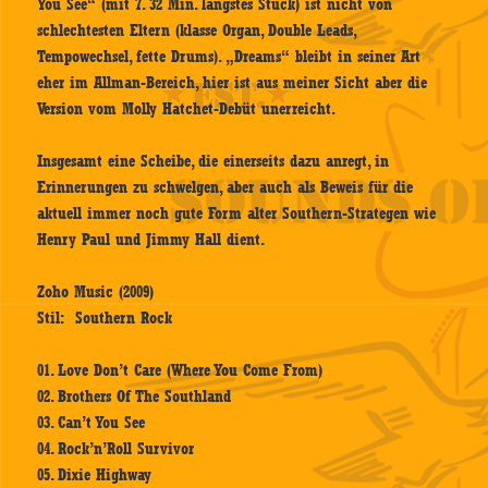
You See“ (mit 7. 32 Min. längstes Stück) ist nicht von
schlechtesten Eltern (klasse Organ, Double Leads,
Tempowechsel, fette Drums). „Dreams“ bleibt in seiner Art
eher im Allman-Bereich, hier ist aus meiner Sicht aber die
Version vom
Molly Hatchet
-Debüt unerreicht.
Insgesamt eine Scheibe, die einerseits dazu anregt, in
Erinnerungen zu schwelgen, aber auch als Beweis für die
aktuell immer noch gute Form alter Southern-Strategen wie
Henry Paul und Jimmy Hall dient.
Zoho Music (2009)
Stil: Southern Rock
01. Love Don’t Care (Where You Come From)
02. Brothers Of The Southland
03. Can’t You See
04. Rock’n’Roll Survivor
05. Dixie Highway