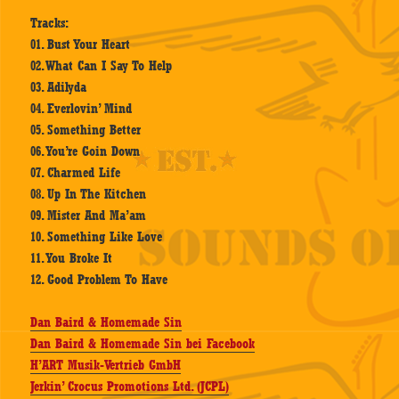
Tracks:
01. Bust Your Heart
02. What Can I Say To Help
03. Adilyda
04. Everlovin’ Mind
05. Something Better
06. You’re Goin Down
07. Charmed Life
08. Up In The Kitchen
09. Mister And Ma’am
10. Something Like Love
11. You Broke It
12. Good Problem To Have
Dan Baird & Homemade Sin
Dan Baird & Homemade Sin bei Facebook
H’ART Musik-Vertrieb GmbH
Jerkin’ Crocus Promotions Ltd. (JCPL)