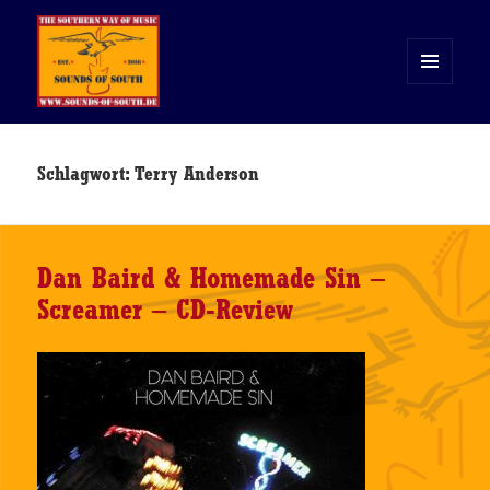
MENÜ
UND
WIDGETS
Sounds of South
Schlagwort:
Terry Anderson
Dan Baird & Homemade Sin –
Screamer – CD-Review