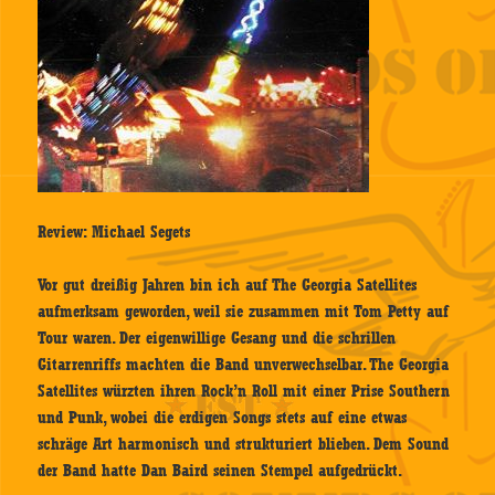
Review: Michael Segets
Vor gut dreißig Jahren bin ich auf The Georgia Satellites
aufmerksam geworden, weil sie zusammen mit Tom Petty auf
Tour waren. Der eigenwillige Gesang und die schrillen
Gitarrenriffs machten die Band unverwechselbar. The Georgia
Satellites würzten ihren Rock’n Roll mit einer Prise Southern
und Punk, wobei die erdigen Songs stets auf eine etwas
schräge Art harmonisch und strukturiert blieben. Dem Sound
der Band hatte Dan Baird seinen Stempel aufgedrückt.