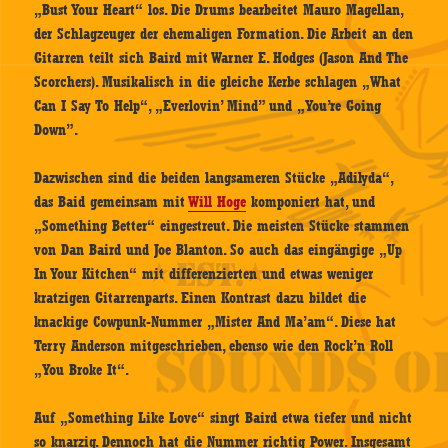
„Bust Your Heart“ los. Die Drums bearbeitet Mauro Magellan,
der Schlagzeuger der ehemaligen Formation. Die Arbeit an den
Gitarren teilt sich Baird mit Warner E. Hodges (Jason And The
Scorchers). Musikalisch in die gleiche Kerbe schlagen „What
Can I Say To Help“, „Everlovin’ Mind” und „You’re Going
Down”.
Dazwischen sind die beiden langsameren Stücke „Adilyda“,
das Baid gemeinsam mit
Will Hoge
komponiert hat, und
„Something Better“ eingestreut. Die meisten Stücke stammen
von Dan Baird und Joe Blanton. So auch das eingängige „Up
In Your Kitchen“ mit differenzierten und etwas weniger
kratzigen Gitarrenparts. Einen Kontrast dazu bildet die
knackige Cowpunk-Nummer „Mister And Ma’am“. Diese hat
Terry Anderson mitgeschrieben, ebenso wie den Rock’n Roll
„You Broke It“.
Auf „Something Like Love“ singt Baird etwa tiefer und nicht
so knarzig. Dennoch hat die Nummer richtig Power. Insgesamt