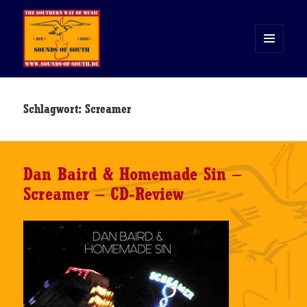
MENÜ
UND
WIDGETS
Sounds of South
Schlagwort:
Screamer
Dan Baird & Homemade Sin –
Screamer – CD-Review