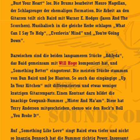
„Bust Your Heart“ los. Die Drums bearbeitet Mauro Magellan,
der Schlagzeuger der ehemaligen Formation. Die Arbeit an den
Gitarren teilt sich Baird mit Warner E. Hodges (Jason And The
Scorchers). Musikalisch in die gleiche Kerbe schlagen „What
Can I Say To Help“, „Everlovin’ Mind” und „You’re Going
Down”.
Dazwischen sind die beiden langsameren Stücke „Adilyda“,
das Baid gemeinsam mit
Will Hoge
komponiert hat, und
„Something Better“ eingestreut. Die meisten Stücke stammen
von Dan Baird und Joe Blanton. So auch das eingängige „Up
In Your Kitchen“ mit differenzierten und etwas weniger
kratzigen Gitarrenparts. Einen Kontrast dazu bildet die
knackige Cowpunk-Nummer „Mister And Ma’am“. Diese hat
Terry Anderson mitgeschrieben, ebenso wie den Rock’n Roll
„You Broke It“.
Auf „Something Like Love“ singt Baird etwa tiefer und nicht
so knarzig. Dennoch hat die Nummer richtig Power. Insgesamt