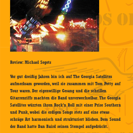
Review: Michael Segets
Vor gut dreißig Jahren bin ich auf The Georgia Satellites
aufmerksam geworden, weil sie zusammen mit Tom Petty auf
Tour waren. Der eigenwillige Gesang und die schrillen
Gitarrenriffs machten die Band unverwechselbar. The Georgia
Satellites würzten ihren Rock’n Roll mit einer Prise Southern
und Punk, wobei die erdigen Songs stets auf eine etwas
schräge Art harmonisch und strukturiert blieben. Dem Sound
der Band hatte Dan Baird seinen Stempel aufgedrückt.