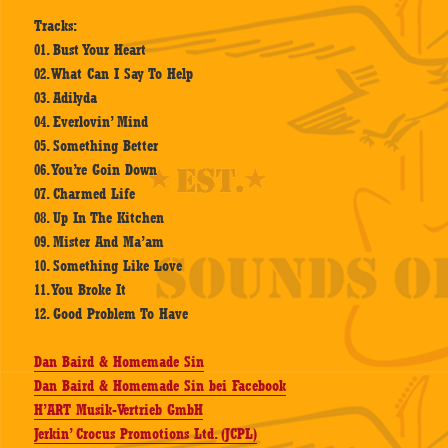
Tracks:
01. Bust Your Heart
02. What Can I Say To Help
03. Adilyda
04. Everlovin’ Mind
05. Something Better
06. You’re Goin Down
07. Charmed Life
08. Up In The Kitchen
09. Mister And Ma’am
10. Something Like Love
11. You Broke It
12. Good Problem To Have
Dan Baird & Homemade Sin
Dan Baird & Homemade Sin bei Facebook
H’ART Musik-Vertrieb GmbH
Jerkin’ Crocus Promotions Ltd. (JCPL)