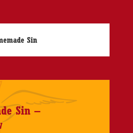
memade Sin
de Sin –
w