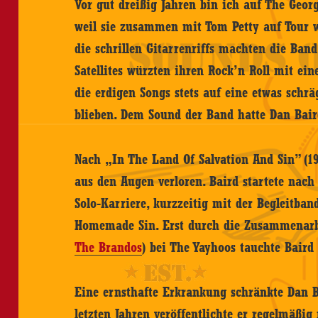
Vor gut dreißig Jahren bin ich auf The Geor
weil sie zusammen mit Tom Petty auf Tour w
die schrillen Gitarrenriffs machten die Ban
Satellites würzten ihren Rock’n Roll mit ei
die erdigen Songs stets auf eine etwas schr
blieben. Dem Sound der Band hatte Dan Bair
Nach „In The Land Of Salvation And Sin” (1
aus den Augen verloren. Baird startete nach 
Solo-Karriere, kurzzeitig mit der Begleitba
Homemade Sin. Erst durch die Zusammenarbe
The Brandos
) bei The Yayhoos tauchte Bair
Eine ernsthafte Erkrankung schränkte Dan B
letzten Jahren veröffentlichte er regelmäßi