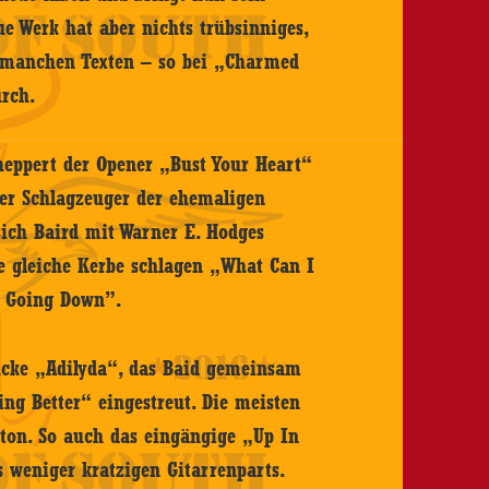
e Werk hat aber nichts trübsinniges,
 manchen Texten – so bei „Charmed
urch.
cheppert der Opener „Bust Your Heart“
der Schlagzeuger der ehemaligen
 sich Baird mit Warner E. Hodges
ie gleiche Kerbe schlagen „What Can I
e Going Down”.
ücke „Adilyda“, das Baid gemeinsam
g Better“ eingestreut. Die meisten
ton. So auch das eingängige „Up In
 weniger kratzigen Gitarrenparts.