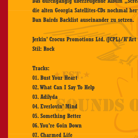
Das durchgängig überzeugende Album „Screa
die alten Georgia Satellites-CDs nochmal he
Dan Bairds Backlist auseinander zu setzen.
Jerkin’ Crocus Promotions Ltd. (JCPL)/H’Art 
Stil: Rock
Tracks:
01. Bust Your Heart
02. What Can I Say To Help
03. Adilyda
04. Everlovin’ Mind
05. Something Better
06. You’re Goin Down
07. Charmed Life