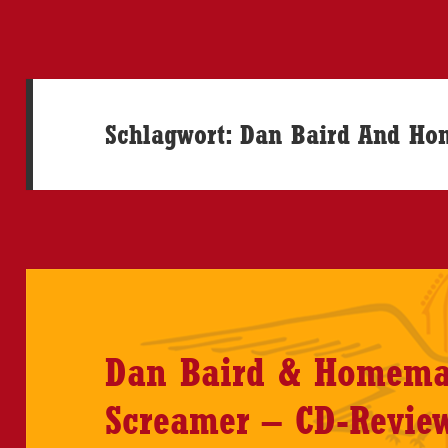
Schlagwort:
Dan Baird And Ho
Dan Baird & Homema
Screamer – CD-Revie