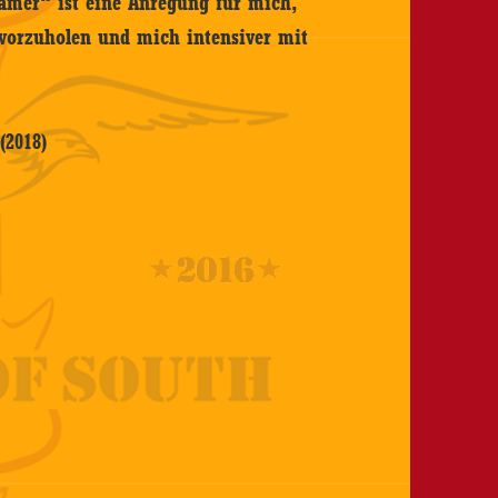
mer“ ist eine Anregung für mich,
rvorzuholen und mich intensiver mit
(2018)