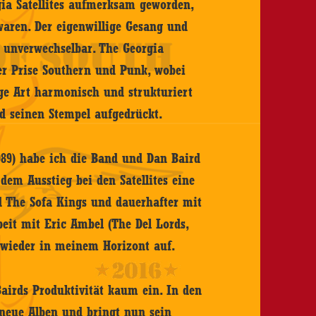
gia Satellites aufmerksam geworden,
aren. Der eigenwillige Gesang und
d unverwechselbar. The Georgia
ner Prise Southern und Punk, wobei
äge Art harmonisch und strukturiert
d seinen Stempel aufgedrückt.
989) habe ich die Band und Dan Baird
dem Ausstieg bei den Satellites eine
nd The Sofa Kings und dauerhafter mit
it mit Eric Ambel (The Del Lords,
d wieder in meinem Horizont auf.
airds Produktivität kaum ein. In den
g neue Alben und bringt nun sein