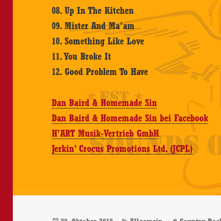
08. Up In The Kitchen
09. Mister And Ma’am
10. Something Like Love
11. You Broke It
12. Good Problem To Have
Dan Baird & Homemade Sin
Dan Baird & Homemade Sin bei Facebook
H’ART Musik-Vertrieb GmbH
Jerkin’ Crocus Promotions Ltd. (JCPL)
Veröffentlicht
Kategorien
Schlagwör