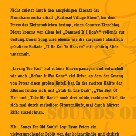
Nicht zuletzt durch den ausgiebigen Einsatz der
Mundharmonika erhält „Railroad Village Blues”, bei dem
Peters das Kleinstadtleben besingt, einen Country-Einschlag.
Dieser kommt vor allem bei „Damned If I Don’t“ vollends zur
Geltung. Dieser Song wird ebenso wie die insgesamt akustisch
gehaltene Ballade „If He Got To Heaven” mit gehörig Slide
untermalt.
„Living Too Fast” hat schöne Klavierpassagen und entwickelt
wie auch „Before It Was Gone“ viel Drive, an dem der Gesang
von Peters einen großen Anteil hat. In der zweiten Hälfte des
Albums finden sich mit „Stab In The Dark“, „The Best Of
Me“ und „Take Me Back“ noch drei solide, rockigere Titel, die
sich mal durch melodiöse Gitarrenläufe, mal durch härtere
Riffs auszeichnen.
Mit „Songs For Old Souls“ legt Ryan Peters ein
vielversprechendes Debüt vor, das bodenständig und ehrlich