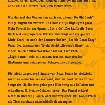
klingen an der einen oder anderen Stelle des Albums auch an,
ohne dass ich direkte Parallelen ziehen würde.
Wie das mit den Vergleichen auch sei: „Songs For Old Souls“
klingt angenehm vertraut und hält einige Highlights parat.
Mein Favorit ist der Opener „Gotta Go“. Der kraftvolle Roots
Rock mit einprägsamen Refrain überzeugt auf der ganzen
Linie. Stark ist auch der Country-Rocker „Let Me Down Easy”.
Unter den langsameren Titeln sticht „Nobody’s Dime“ mit
einem tollen Southern-Flavour hervor, aber auch
„Lighthouse“ weis mit seinem trocken stampfenden
Rhythmus und gelungenem Gitarrensolo zu gefallen.
Die leicht angeraute Stimme von Ryan Peters ist vielleicht
nicht unverwechselbar markant, aber sie passt prima zu den
Songs der CD, die eine gelungene Mischung aus Balladen und
schnelleren Midtempo-Stücken bietet. Das Pendel schlägt
meist in Richtung Roots- oder Country-Rock aus, wobei Peters
die Titel durchaus unterschiedlich arrangiert.