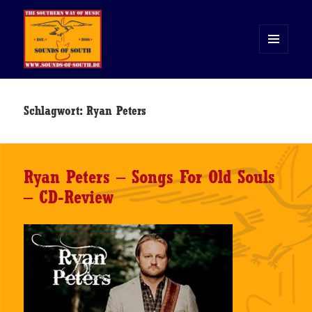
MENÜ
UND
WIDGETS
Sounds of South
Schlagwort:
Ryan Peters
Ryan Peters – Songs For Old Souls
– CD-Review