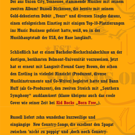
Der aus Union City, Tennessee, stammende Musiker mit seinem
zweiten Album! Russell Dickerson, der bereits mit seinem
Gold-dekorierten Debüt „Yours“ und diversen Singles daraus,
einen erfolgreichen Einstieg mit einigen Top-10-Platzierungen
ins Music Business gefeiert hatte, weiß, wo in der
Musikhauptstadt der USA, der Hase langläuft.
Schließlich hat er einen Bachelor-Hochschulabschluss an der
dortigen, berühmten Belmont-Universität vorzuweisen. Jetzt
hat er erneut mit Langzeit-Freund Casey Brown, der schon
den Erstling in vielerlei Hinsicht (Produzent, diverse
Musikinstrumente und Co-Writer) begleitet hatte und Dann
Huff (als Co-Produzent), den zweiten Streich mit „Southern
Symphony“ ausklamüsert (klasse übrigens auch das coole
Cover wie seiner Zeit bei
Kid Rocks
„
Born Free
„).
Russell liefert zehn wunderbar kurzweilige und
eingängige New Country-Songs, die exzellent den Spagat
zwischen ’nicht zu poppig‘ und ‚doch noch Country-