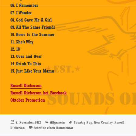
06. I Remember
07. I Wonder
08. God Gave Me A Girl
09. All The Same Friends
10. Beers to the Summer
11. She’s Why
12. 18
13. Over and Over
14. Drink To This
15. Just Like Your Mama
Russell Dickerson
Russell Dickerson bei Facebook
Oktober Promotion
Veröffentlicht
Kategorien
Schlagwörter
,
,
7. November 2022
Allgemein
Country Pop
New Country
Russell
am
zu Russell Dickerson – Same – CD-Review
Dickerson
Schreibe einen Kommentar