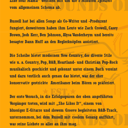
Like Your Mama“ weichen mit um die 5 Minuten Spielzeit
vom allgemeinen Schema ab.
Russell hat bei allen Songs als Co-Writer und -Produzent
fungiert, desweiteren haben ihm Leute wie Zach Crowell, Casey
Brown, Josh Kerr, Ben Johnson, Alysa Vanderheym und bereits
besagter Dann Huff an den Reglerknöpfen assistiert.
Die Scheibe bietet modernen New Country, der diverse Stile
wie u. a. Country, Pop, R&B, Heartland- und Christian Pop-Rock
musikalisch geschickt und gekonnt unter einem Dach vereint
und dazu textlich auch genau das bietet, was der eher
konservativ gestrickte Amerikaner beim Hören so präferiert.
Der erste Versuch, in die Erfolgsspuren der oben angeführten
Vorgänger treten, wird mit „She Likes It“, einem von
bluesiger E-Gitarre und slowem Groove begleiteten R&B-Track,
unternommen, bei dem Russell mit coolem Gesang aufführt,
was seine Liebste so alles an ihm mag.