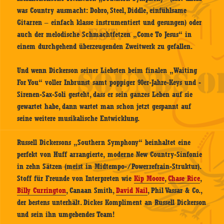
was Country ausmacht: Dobro, Steel, Diddle, einfühlsame
Gitarren – einfach klasse instrumentiert und gesungen) oder
auch der melodische Schmachtfetzen „Come To Jesus“ in
einem durchgehend überzeugenden Zweitwerk zu gefallen.
Und wenn Dickerson seiner Liebsten beim finalen „Waiting
For You“ voller Inbrunst samt poppiger 90er-Jahre-Keys und -
Sirenen-Sax-Soli gesteht, dass er sein ganzes Leben auf sie
gewartet habe, dann wartet man schon jetzt gespannt auf
seine weitere musikalische Entwicklung.
Russell Dickersons „Southern Symphony“ beinhaltet eine
perfekt von Huff arrangierte, moderne New Country-Sinfonie
in zehn Sätzen (meist in Midtempo-/Powerrefrain-Struktur).
Stoff für Freunde von Interpreten wie
Kip Moore
,
Chase Rice
,
Billy Currington
, Canaan Smith,
David Nail
, Phil Vassar & Co.,
der bestens unterhält. Dickes Kompliment an Russell Dickerson
und sein ihn umgebendes Team!