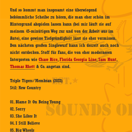
Und so kommt man insgesamt eine überwiegend
bekömmliche Scheibe zu hören, die man eher schön im
Hintergrund abspielen lassen kann (bei mir läuft sie auf
meinem 45-minütigen Weg zur und von der Arbeit aus im
Auto), eine gewisse Tiefgründigkeit lässt sie eher vermissen.
Den nächsten großen Singlewurf kann ich derzeit auch noch
nicht entdecken. Stoff für Fans, die von eher moderneren
Interpreten wie
Chase Rice
,
Florida Georgia Line
,
Sam Hunt
,
Thomas Rhett
& Co. angetan sind.
Triple Tigers/Membran (2022)
Stil: New Country
01. Blame It On Being Young
02. Sorry
03. She Likes It
04. I Still Believe
05. Big Wheels