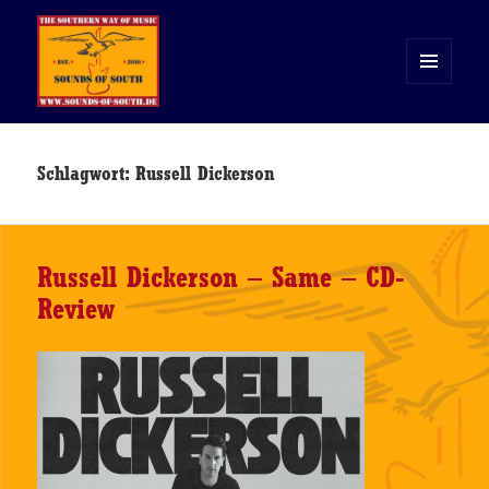
MENÜ
UND
WIDGETS
Sounds of South
Schlagwort:
Russell Dickerson
Russell Dickerson – Same – CD-
Review