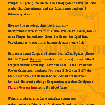
kompatibel genug‘ meistern. Ein Erfolgsgarant dafür ist seine
starke Charakterstimme und das fulminante versierte E-
Gitarrenspiel von Huff.
Hier weiß man sofort, ohne auch nur eine
Backgroundinformation zum Album gelesen zu haben, dass er
seine Finger, im wahrten Sinne des Wortes, im Spiel hat.
Unverkennbar wieder Huffs hymnisch anmutende Soli.
Herausstechende Songs sind neben dem tollen Opener „Never
Gets Old“ (mit
Skynyrd
-umwehten E-Gitarren), unzweifelhaft
der pathetische Lovesong „Love You Like I Used To“ (klasse
Powerrefrain, zwei heulende Southern-E-Soli von Huff), der
wieder die Top-5 der Billboard-Single-Charts erklommen
hat und die launig-süffige Kooperation mit dem Erfolgsduo
Florida Georgia Line
bei „It’s About Time“.
Weiterhin wissen u. a. das wunderbar countryesk-
melancholische Titelstück „Southern Symphony“ (mit allem