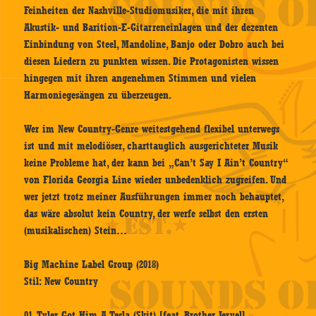
Feinheiten der Nashville-Studiomusiker, die mit ihren
Akustik- und Barition-E-Gitarreneinlagen und der dezenten
Einbindung von Steel, Mandoline, Banjo oder Dobro auch bei
diesen Liedern zu punkten wissen. Die Protagonisten wissen
hingegen mit ihren angenehmen Stimmen und vielen
Harmoniegesängen zu überzeugen.
Wer im New Country-Genre weitestgehend flexibel unterwegs
ist und mit melodiöser, charttauglich ausgerichteter Musik
keine Probleme hat, der kann bei „Can’t Say I Ain’t Country“
von Florida Georgia Line wieder unbedenklich zugreifen. Und
wer jetzt trotz meiner Ausführungen immer noch behauptet,
das wäre absolut kein Country, der werfe selbst den ersten
(musikalischen) Stein…
Big Machine Label Group (2018)
Stil: New Country
01. Tyler Got Him A Tesla (Skit) [feat. Brother Jervel]