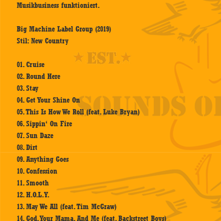
Musikbusiness funktioniert.
Big Machine Label Group (2019)
Stil: New Country
01. Cruise
02. Round Here
03. Stay
04. Get Your Shine On
05. This Is How We Roll (feat. Luke Bryan)
06. Sippin‘ On Fire
07. Sun Daze
08. Dirt
09. Anything Goes
10. Confession
11. Smooth
12. H.O.L.Y.
13. May We All (feat. Tim McGraw)
14. God, Your Mama, And Me (feat. Backstreet Boys)