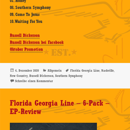
07. Honey
08. Southern Symphony
09. Come To Jesus
10. Waiting For You
Russell Dickerson
Russell Dickerson bei Facebook
Oktober Promotion
Veröffentlicht
Kategorien
Schlagwörter
,
,
4. Dezember 2020
Allgemein
Florida Georgia Line
Nashville
am
,
,
New Country
Russell Dickerson
Southern Symphony
zu Russell Dickerson – Southern Symphony – CD-Revie
Schreibe einen Kommentar
Florida Georgia Line – 6-Pack –
EP-Review