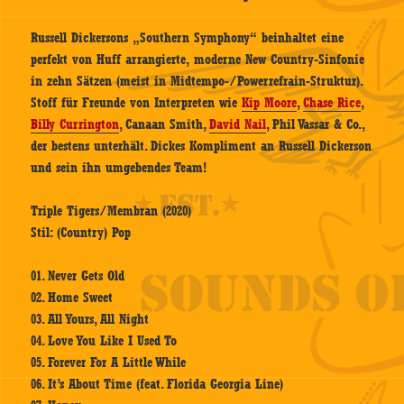
Russell Dickersons „Southern Symphony“ beinhaltet eine
perfekt von Huff arrangierte, moderne New Country-Sinfonie
in zehn Sätzen (meist in Midtempo-/Powerrefrain-Struktur).
Stoff für Freunde von Interpreten wie
Kip Moore
,
Chase Rice
,
Billy Currington
, Canaan Smith,
David Nail
, Phil Vassar & Co.,
der bestens unterhält. Dickes Kompliment an Russell Dickerson
und sein ihn umgebendes Team!
Triple Tigers/Membran (2020)
Stil: (Country) Pop
01. Never Gets Old
02. Home Sweet
03. All Yours, All Night
04. Love You Like I Used To
05. Forever For A Little While
06. It’s About Time (feat. Florida Georgia Line)