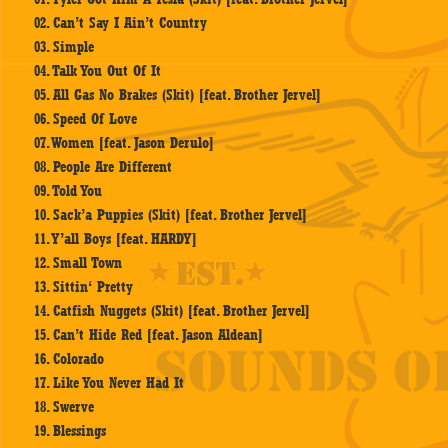
02. Can’t Say I Ain’t Country
03. Simple
04. Talk You Out Of It
05. All Gas No Brakes (Skit) [feat. Brother Jervel]
06. Speed Of Love
07. Women [feat. Jason Derulo]
08. People Are Different
09. Told You
10. Sack’a Puppies (Skit) [feat. Brother Jervel]
11. Y’all Boys [feat. HARDY]
12. Small Town
13. Sittin‘ Pretty
14. Catfish Nuggets (Skit) [feat. Brother Jervel]
15. Can’t Hide Red [feat. Jason Aldean]
16. Colorado
17. Like You Never Had It
18. Swerve
19. Blessings