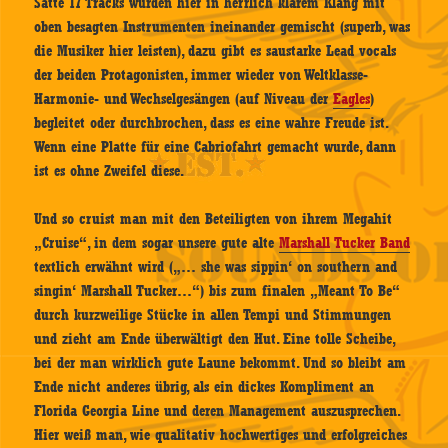
Satte 17 Tracks wurden hier in herrlich klarem Klang mit
oben besagten Instrumenten ineinander gemischt (superb, was
die Musiker hier leisten), dazu gibt es saustarke Lead vocals
der beiden Protagonisten, immer wieder von Weltklasse-
Harmonie- und Wechselgesängen (auf Niveau der
Eagles
)
begleitet oder durchbrochen, dass es eine wahre Freude ist.
Wenn eine Platte für eine Cabriofahrt gemacht wurde, dann
ist es ohne Zweifel diese.
Und so cruist man mit den Beteiligten von ihrem Megahit
„Cruise“, in dem sogar unsere gute alte
Marshall Tucker Band
textlich erwähnt wird („… she was sippin‘ on southern and
singin‘ Marshall Tucker…“) bis zum finalen „Meant To Be“
durch kurzweilige Stücke in allen Tempi und Stimmungen
und zieht am Ende überwältigt den Hut. Eine tolle Scheibe,
bei der man wirklich gute Laune bekommt. Und so bleibt am
Ende nicht anderes übrig, als ein dickes Kompliment an
Florida Georgia Line und deren Management auszusprechen.
Hier weiß man, wie qualitativ hochwertiges und erfolgreiches