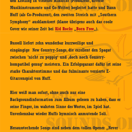
den Erstling in vielerlei Hinsicht (Produzent, diverse
Musikinstrumente und Co-Writer) begleitet hatte und Dann
Huff (als Co-Produzent), den zweiten Streich mit „Southern
Symphony“ ausklamüsert (klasse übrigens auch das coole
Cover wie seiner Zeit bei
Kid Rocks
„
Born Free
„).
Russell liefert zehn wunderbar kurzweilige und
eingängige New Country-Songs, die exzellent den Spagat
zwischen ’nicht zu poppig‘ und ‚doch noch Country-
kompatibel genug‘ meistern. Ein Erfolgsgarant dafür ist seine
starke Charakterstimme und das fulminante versierte E-
Gitarrenspiel von Huff.
Hier weiß man sofort, ohne auch nur eine
Backgroundinformation zum Album gelesen zu haben, dass er
seine Finger, im wahrten Sinne des Wortes, im Spiel hat.
Unverkennbar wieder Huffs hymnisch anmutende Soli.
Herausstechende Songs sind neben dem tollen Opener „Never