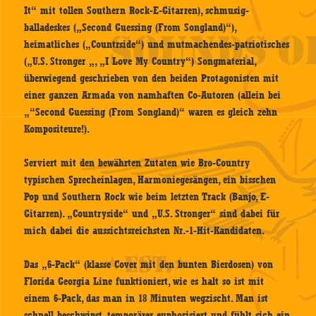
It“ mit tollen Southern Rock-E-Gitarren), schmusig-
balladeskes („Second Guessing (From Songland)“),
heimatliches („Countrside“) und mutmachendes-patriotisches
(„U.S. Stronger „, „I Love My Country“) Songmaterial,
überwiegend geschrieben von den beiden Protagonisten mit
einer ganzen Armada von namhaften Co-Autoren (allein bei
„“Second Guessing (From Songland)“ waren es gleich zehn
Kompositeure!).
Serviert mit den bewährten Zutaten wie Bro-Country
typischen Sprecheinlagen, Harmoniegesängen, ein bisschen
Pop und Southern Rock wie beim letzten Track (Banjo, E-
Gitarren). „Countryside“ und „U.S. Stronger“ sind dabei für
mich dabei die aussichtsreichsten Nr.-1-Hit-Kandidaten.
Das „6-Pack“ (klasse Cover mit den bunten Bierdosen) von
Florida Georgia Line funktioniert, wie es halt so ist mit
einem 6-Pack, das man in 18 Minuten wegzischt. Man ist
schnell beschwipst, temporärer euphorisiert und fühlt sich ein