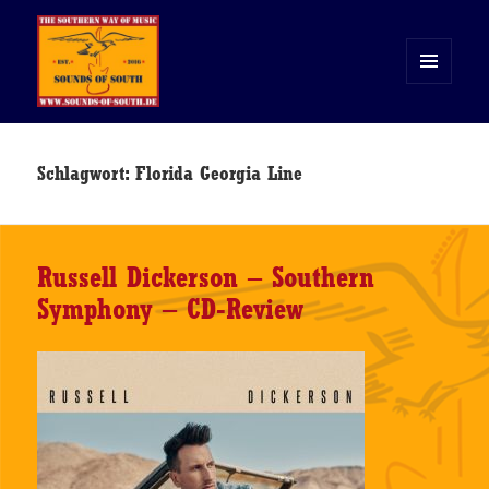
MENÜ
UND
WIDGETS
Sounds of South
Schlagwort:
Florida Georgia Line
Russell Dickerson – Southern
Symphony – CD-Review