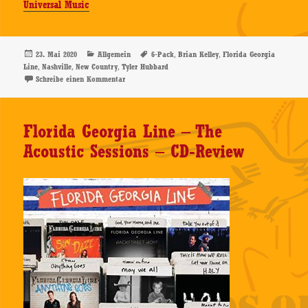
Universal Music
Veröffentlicht
Kategorien
Schlagwörter
,
,
23. Mai 2020
Allgemein
6-Pack
Brian Kelley
Florida Georgia
am
,
,
,
Line
Nashville
New Country
Tyler Hubbard
zu Florida Georgia Line – 6-Pack – EP-Review
Schreibe einen Kommentar
Florida Georgia Line – The
Acoustic Sessions – CD-Review