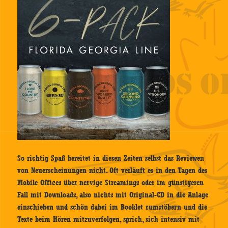
So richtig Spaß bereitet in diesen Zeiten selbst das Reviewen
von Neuerscheinungen nicht. Oft verläuft es in den Tagen des
Mobile Offices über nervige Streamings oder im günstigeren
Fall mit Downloads, also nichts mit Original-CD in die Anlage
einschieben und schön dabei im Booklet rumstöbern und die
Texte beim Hören mitzuverfolgen, sprich, sich intensiv mit