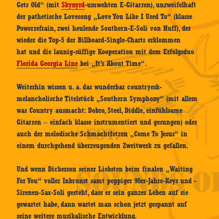
Gets Old“ (mit
Skynyrd
-umwehten E-Gitarren), unzweifelhaft
der pathetische Lovesong „Love You Like I Used To“ (klasse
Powerrefrain, zwei heulende Southern-E-Soli von Huff), der
wieder die Top-5 der Billboard-Single-Charts erklommen
hat und die launig-süffige Kooperation mit dem Erfolgsduo
Florida Georgia Line
bei „It’s About Time“.
Weiterhin wissen u. a. das wunderbar countryesk-
melancholische Titelstück „Southern Symphony“ (mit allem
was Country ausmacht: Dobro, Steel, Diddle, einfühlsame
Gitarren – einfach klasse instrumentiert und gesungen) oder
auch der melodische Schmachtfetzen „Come To Jesus“ in
einem durchgehend überzeugenden Zweitwerk zu gefallen.
Und wenn Dickerson seiner Liebsten beim finalen „Waiting
For You“ voller Inbrunst samt poppiger 90er-Jahre-Keys und -
Sirenen-Sax-Soli gesteht, dass er sein ganzes Leben auf sie
gewartet habe, dann wartet man schon jetzt gespannt auf
seine weitere musikalische Entwicklung.