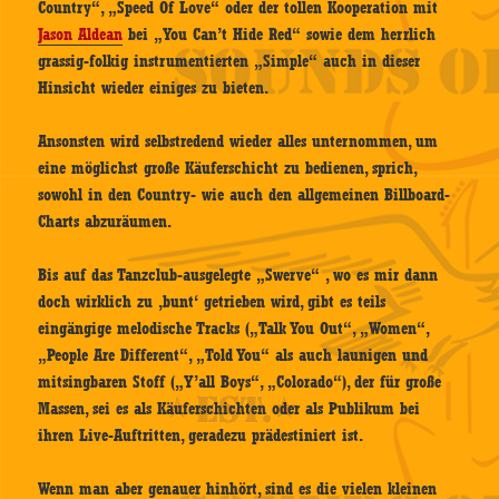
Country“, „Speed Of Love“ oder der tollen Kooperation mit
Jason Aldean
bei „You Can’t Hide Red“ sowie dem herrlich
grassig-folkig instrumentierten „Simple“ auch in dieser
Hinsicht wieder einiges zu bieten.
Ansonsten wird selbstredend wieder alles unternommen, um
eine möglichst große Käuferschicht zu bedienen, sprich,
sowohl in den Country- wie auch den allgemeinen Billboard-
Charts abzuräumen.
Bis auf das Tanzclub-ausgelegte „Swerve“ , wo es mir dann
doch wirklich zu ‚bunt‘ getrieben wird, gibt es teils
eingängige melodische Tracks („Talk You Out“, „Women“,
„People Are Different“, „Told You“ als auch launigen und
mitsingbaren Stoff („Y’all Boys“, „Colorado“), der für große
Massen, sei es als Käuferschichten oder als Publikum bei
ihren Live-Auftritten, geradezu prädestiniert ist.
Wenn man aber genauer hinhört, sind es die vielen kleinen