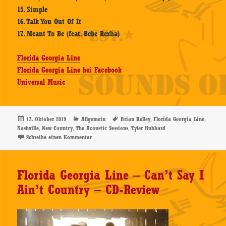
15. Simple
16. Talk You Out Of It
17. Meant To Be (feat. Bebe Rexha)
Florida Georgia Line
Florida Georgia Line bei Facebook
Universal Music
Veröffentlicht
Kategorien
Schlagwörter
,
,
17. Oktober 2019
Allgemein
Brian Kelley
Florida Georgia Line
am
,
,
,
Nashville
New Country
The Acoustic Sessions
Tyler Hubbard
zu Florida Georgia Line – The Acoustic Sessions – CD
Schreibe einen Kommentar
Florida Georgia Line – Can’t Say I
Ain’t Country – CD-Review