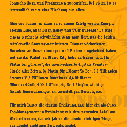
Songschreibern und Produzenten zugegriffen. Bei vielen ist es
letztendlich meist eine Mischung aus allem.
Aber wie kommt es dann zu so einem Erfolg wie bei Georgia
Florida Line, alias Brian Kelley und Tyler Hubbard? Da wird
einem regelrecht schwindelig, wenn man liest, was die beiden
mittlerweile Grammy-nominierten, Diamant-dekorierten
Burschen, an Auszeichnungen und Preisen eingeheimst haben,
seit sie das Parkett in Music City betreten haben: u. a. 11x
Platin für „Cruise“, die meistverkaufte digitale Country-
Single aller Zeiten, 8x Platin für „Meant To Be“, 9,3 Milliarden
Streams,33,6 Millionen Downloads, 4,6 Millionen
Albumverkäufe, 4 Nr. 1-Alben, zig Nr. 1-Singles, wichtige
Awards-Auszeichnungen im zweistelligen Bereich, etc.
Für mich lautet die einzige Erklärung, dass hier ein absolutes
Top-Management in Verbindung mit dem passenden Label am
Werk sein muss, das seit Jahren die absolut richtigen Dinge,
zur absolut richtigen Zeit, entscheidet.