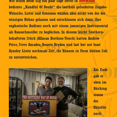
Wie schon beim Gig ein paar Tage zuvor in
Dortmund
bediente „Handful Of Doubt“ die lauthals geforderten Zugabe-
Wünsche. Lister und Genossen wurden aber nicht von der der
winzigen Bühne gelassen und entschlossen sich dann, ihre
euphorische Audienz noch mit einem jammigen Instrumental
als Rausschmeißer zu beglücken. In diesem leicht Southern-
behafteten Stück (Allman Brothers-Touch) hatten Andrew
Price, Steve Amadeo, Boneto Dryden und last but not least
Aynsley Lister nochmals Zeit, ihr Können in Form kleiner Soli
zu unterstreichen.
Am Ende
gab es
oben im
Rückzug
sraum
der
Künstler
noch