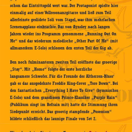
schon das Eintrittsgeld wert war. Der Protagonist spielte hier
einmalig auf einer Vollresonanzgitarre und ließ zum Teil
allerfeinste geslidete Soli vom Stapel, was ihm mehrfachen
Szenenapplaus einbrachte. Das von Aynsley nach langen
Jahren wieder ins Programm genommene „Running Out On
Me“ und das wiederum melodische „Other Part Of Me“ (mit
allmaneskem E-Solo) schlossen den ersten Teil des Gig ab.
Den noch fulminanteren zweiten Teil eröffnete das groovige
„Stay“. Mit „Home“ folgte der erste herrliche
langsamere Schwofer. Für die Freunde des Altherren-Blues‘
gab es das ausgedehnte Freddie King-Cover „Tore Down“. Bei
den fantastischen „Everything I Have To Give“ (hymnisches
E-Solo) und dem grandiosen Prince-Klassiker „Purple Rain“
(Publikum singt im Refrain mit) hatte die Stimmung ihren
Siedepunkt erreicht. Das groovig stampfende „Posession“
bildete schließlich das launige Finale von Set 2.