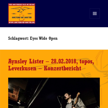
MENÜ
UND
WIDGETS
Sounds of South
Schlagwort:
Eyes Wide Open
Aynsley Lister – 28.02.2018, topos,
Leverkusen – Konzertbericht