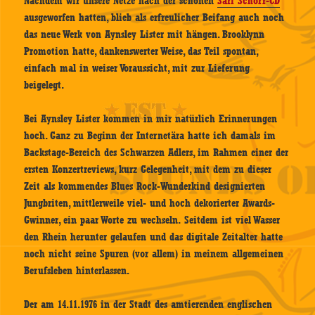
Nachdem wir unsere Netze nach der schönen
Sari Schorr-CD
ausgeworfen hatten, blieb als erfreulicher Beifang auch noch
das neue Werk von Aynsley Lister mit hängen. Brooklynn
Promotion hatte, dankenswerter Weise, das Teil spontan,
einfach mal in weiser Voraussicht, mit zur Lieferung
beigelegt.
Bei Aynsley Lister kommen in mir natürlich Erinnerungen
hoch. Ganz zu Beginn der Internetära hatte ich damals im
Backstage-Bereich des Schwarzen Adlers, im Rahmen einer der
ersten Konzertreviews, kurz Gelegenheit, mit dem zu dieser
Zeit als kommendes Blues Rock-Wunderkind designierten
Jungbriten, mittlerweile viel- und hoch dekorierter Awards-
Gwinner, ein paar Worte zu wechseln. Seitdem ist viel Wasser
den Rhein herunter gelaufen und das digitale Zeitalter hatte
noch nicht seine Spuren (vor allem) in meinem allgemeinen
Berufsleben hinterlassen.
Der am 14.11.1976 in der Stadt des amtierenden englischen