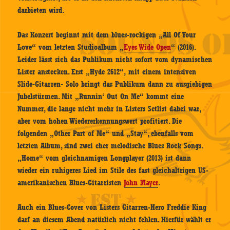
darbieten wird.
Das Konzert beginnt mit dem blues-rockigen „All Of Your
Love“ vom letzten Studioalbum „
Eyes Wide Open
“ (2016).
Leider lässt sich das Publikum nicht sofort vom dynamischen
Lister anstecken. Erst „Hyde 2612“, mit einem intensiven
Slide-Gitarren- Solo bringt das Publikum dann zu ausgiebigen
Jubelstürmen. Mit „Runnin‘ Out On Me“ kommt eine
Nummer, die lange nicht mehr in Listers Setlist dabei war,
aber vom hohen Wiedererkennungswert profitiert. Die
folgenden „Other Part of Me“ und „Stay“, ebenfalls vom
letzten Album, sind zwei eher melodische Blues Rock Songs.
„Home“ vom gleichnamigen Longplayer (2013) ist dann
wieder ein ruhigeres Lied im Stile des fast gleichaltrigen US-
amerikanischen Blues-Gitarristen
John Mayer
.
Auch ein Blues-Cover von Listers Gitarren-Hero Freddie King
darf an diesem Abend natürlich nicht fehlen. Hierfür wählt er