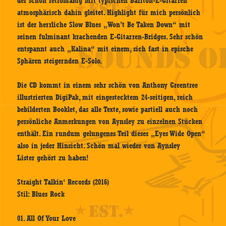
der schön retromäßig mit typischen Bariton-E-Gitarren
atmosphärisch dahin gleitet. Highlight für mich persönlich
ist der herrliche Slow Blues „Won’t Be Taken Down“ mit
seinen fulminant krachenden E-Gitarren-Bridges. Sehr schön
entspannt auch „Kalina“ mit einem, sich fast in epische
Sphären steigernden E-Solo.
Die CD kommt in einem sehr schön von Anthony Greentree
illustrierten DigiPak, mit eingestecktem 24-seitigen, reich
bebilderten Booklet, das alle Texte, sowie partiell auch noch
persönliche Anmerkungen von Aynsley zu einzelnen Stücken
enthält. Ein rundum gelungenes Teil dieses „Eyes Wide Open“
also in jeder Hinsicht. Schön mal wieder von Aynsley
Lister gehört zu haben!
Straight Talkin‘ Records (2016)
Stil: Blues Rock
01. All Of Your Love