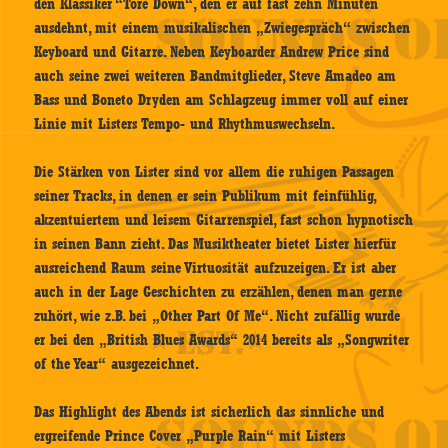
den Klassiker “Tore Down“, den er auf fast zehn Minuten
ausdehnt, mit einem musikalischen „Zwiegespräch“ zwischen
Keyboard und Gitarre. Neben Keyboarder Andrew Price sind
auch seine zwei weiteren Bandmitglieder, Steve Amadeo am
Bass und Boneto Dryden am Schlagzeug immer voll auf einer
Linie mit Listers Tempo- und Rhythmuswechseln.
Die Stärken von Lister sind vor allem die ruhigen Passagen
seiner Tracks, in denen er sein Publikum mit feinfühlig,
akzentuiertem und leisem Gitarrenspiel, fast schon hypnotisch
in seinen Bann zieht. Das Musiktheater bietet Lister hierfür
ausreichend Raum seine Virtuosität aufzuzeigen. Er ist aber
auch in der Lage Geschichten zu erzählen, denen man gerne
zuhört, wie z.B. bei „Other Part Of Me“. Nicht zufällig wurde
er bei den „British Blues Awards“ 2014 bereits als „Songwriter
of the Year“ ausgezeichnet.
Das Highlight des Abends ist sicherlich das sinnliche und
ergreifende Prince Cover „Purple Rain“ mit Listers