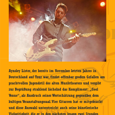
Aynsley Lister, der bereits im November letzten Jahres in
Deutschland auf Tour war, findet offenbar großen Gefallen am
prachtvollen Jugendstil des alten Musiktheaters und vergibt
zur Begrüßung strahlend lächelnd das Kompliment: „Cool
Venue“, als Ausdruck seiner Wertschätzung gegenüber dem
kultigen Veranstaltungssaal. Vier Gitarren hat er mitgebracht
und diese Auswahl unterstreicht auch seine künstlerische
Vielseitigkeit, die er in den nächsten knapp zwei Stunden