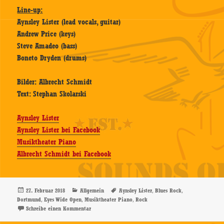
Line-up:
Aynsley Lister (lead vocals, guitar)
Andrew Price (keys)
Steve Amadeo (bass)
Boneto Dryden (drums)
Bilder: Albrecht Schmidt
Text: Stephan Skolarski
Aynsley Lister
Aynsley Lister bei Facebook
Musiktheater Piano
Albrecht Schmidt bei Facebook
Veröffentlicht
Kategorien
Schlagwörter
,
,
27. Februar 2018
Allgemein
Aynsley Lister
Blues Rock
am
,
,
,
Dortmund
Eyes Wide Open
Musiktheater Piano
Rock
zu Aynsley Lister – 25.02.2018, Musiktheater Piano, D
Schreibe einen Kommentar