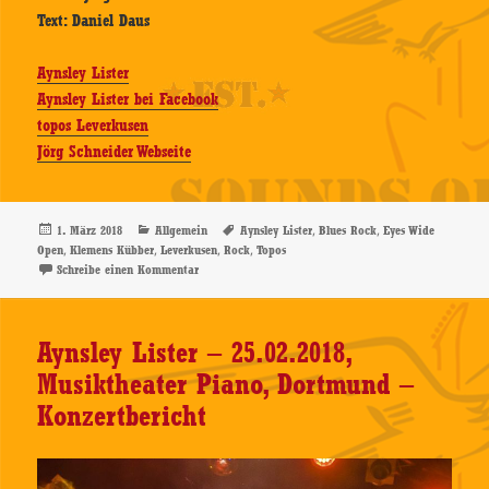
Text: Daniel Daus
Aynsley Lister
Aynsley Lister bei Facebook
topos Leverkusen
Jörg Schneider Webseite
Veröffentlicht
Kategorien
Schlagwörter
,
,
1. März 2018
Allgemein
Aynsley Lister
Blues Rock
Eyes Wide
am
,
,
,
,
Open
Klemens Kübber
Leverkusen
Rock
Topos
zu Aynsley Lister – 28.02.2018, topos, Leverkusen – Ko
Schreibe einen Kommentar
Aynsley Lister – 25.02.2018,
Musiktheater Piano, Dortmund –
Konzertbericht