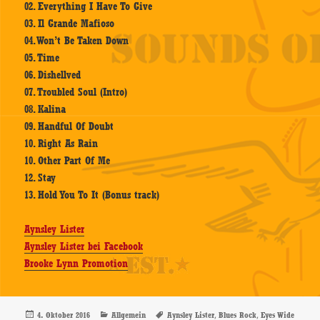
02. Everything I Have To Give
03. Il Grande Mafioso
04. Won’t Be Taken Down
05. Time
06. Dishellved
07. Troubled Soul (Intro)
08. Kalina
09. Handful Of Doubt
10. Right As Rain
10. Other Part Of Me
12. Stay
13. Hold You To It (Bonus track)
Aynsley Lister
Aynsley Lister bei Facebook
Brooke Lynn Promotion
Veröffentlicht
Kategorien
Schlagwörter
,
,
4. Oktober 2016
Allgemein
Aynsley Lister
Blues Rock
Eyes Wide