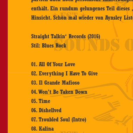
enthält. Ein rundum gelungenes Teil dieses 
Hinsicht. Schön mal wieder von Aynsley List
Straight Talkin‘ Records (2016)
Stil: Blues Rock
01. All Of Your Love
02. Everything I Have To Give
03. Il Grande Mafioso
04. Won’t Be Taken Down
05. Time
06. Dishellved
07. Troubled Soul (Intro)
08. Kalina