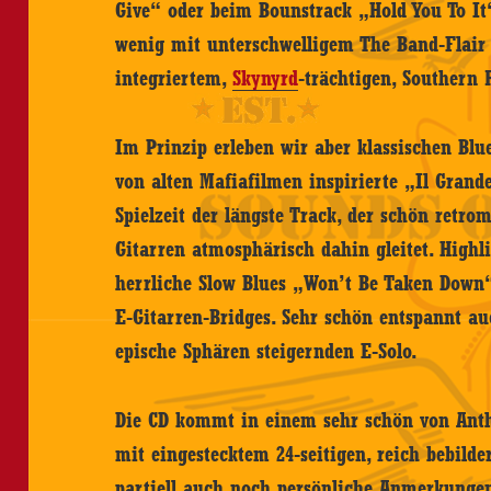
Give“ oder beim Bounstrack „Hold You To It“
wenig mit unterschwelligem The Band-Flair
integriertem,
Skynyrd
-trächtigen, Southern
Im Prinzip erleben wir aber klassischen Blue
von alten Mafiafilmen inspirierte „Il Gran
Spielzeit der längste Track, der schön retro
Gitarren atmosphärisch dahin gleitet. Highli
herrliche Slow Blues „Won’t Be Taken Down
E-Gitarren-Bridges. Sehr schön entspannt au
epische Sphären steigernden E-Solo.
Die CD kommt in einem sehr schön von Antho
mit eingestecktem 24-seitigen, reich bebilder
partiell auch noch persönliche Anmerkungen