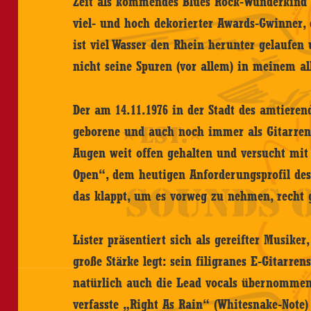
Zeit als kommendes Blues Rock-Wunderkind d
viel- und hoch dekorierter Awards-Gwinner,
ist viel Wasser den Rhein herunter gelaufen 
nicht seine Spuren (vor allem) in meinem al
Der am 14.11.1976 in der Stadt des amtieren
geborene und auch noch immer als Gitarrenl
Augen weit offen gehalten und versucht mi
Open“, dem heutigen Anforderungsprofil des
das klappt, um es vorweg zu nehmen, recht 
Lister präsentiert sich als gereifter Musiker
große Stärke legt: sein filigranes E-Gitarren
natürlich auch die Lead vocals übernommen
verfasste „Right As Rain“ (Whitesnake-Note)