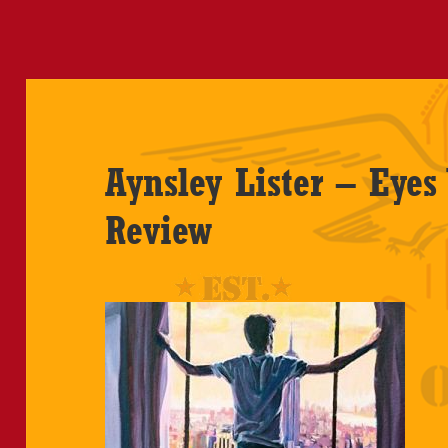
Aynsley Lister – Eye
Review