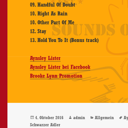
09. Handful Of Doubt
10. Right As Rain
10. Other Part Of Me
12. Stay
13. Hold You To It (Bonus track)
Aynsley Lister
Aynsley Lister bei Facebook
Brooke Lynn Promotion
Veröffentlicht
Autor
Kategorien
S
4. Oktober 2016
admin
Allgemein
Ay
am
Schwarzer Adler