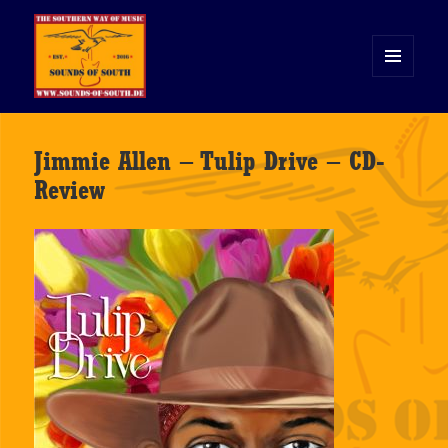
MENÜ
UND
WIDGETS
Sounds of South
Jimmie Allen – Tulip Drive – CD-
Review