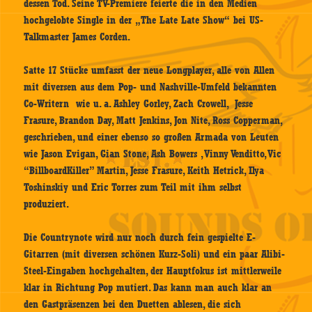
dessen Tod. Seine TV-Premiere feierte die in den Medien
hochgelobte Single in der „The Late Late Show“ bei US-
Talkmaster James Corden.
Satte 17 Stücke umfasst der neue Longplayer, alle von Allen
mit diversen aus dem Pop- und Nashville-Umfeld bekannten
Co-Writern wie u. a. Ashley Gorley, Zach Crowell, Jesse
Frasure, Brandon Day, Matt Jenkins, Jon Nite, Ross Copperman,
geschrieben, und einer ebenso so großen Armada von Leuten
wie Jason Evigan, Gian Stone, Ash Bowers , Vinny Venditto, Vic
“BillboardKiller” Martin, Jesse Frasure, Keith Hetrick, Ilya
Toshinskiy und Eric Torres zum Teil mit ihm selbst
produziert.
Die Countrynote wird nur noch durch fein gespielte E-
Gitarren (mit diversen schönen Kurz-Soli) und ein paar Alibi-
Steel-Eingaben hochgehalten, der Hauptfokus ist mittlerweile
klar in Richtung Pop mutiert. Das kann man auch klar an
den Gastpräsenzen bei den Duetten ablesen, die sich