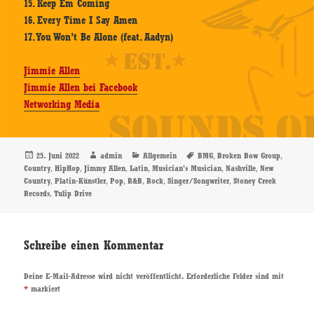
15. Keep Em Coming
16. Every Time I Say Amen
17. You Won’t Be Alone (feat. Aadyn)
Jimmie Allen
Jimmie Allen bei Facebook
Networking Media
Veröffentlicht
Autor
Kategorien
Schlagwörter
,
,
25. Juni 2022
admin
Allgemein
BMG
Broken Bow Group
am
,
,
,
,
,
,
Country
HipHop
Jimmy Allen
Latin
Musician's Musician
Nashville
New
,
,
,
,
,
,
Country
Platin-Künstler
Pop
R&B
Rock
Singer/Songwriter
Stoney Creek
,
Records
Tulip Drive
Schreibe einen Kommentar
Deine E-Mail-Adresse wird nicht veröffentlicht.
Erforderliche Felder sind mit
*
markiert