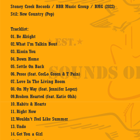
Stoney Creek Records / BBR Music Group / BMG (2022)
Stil: New Country (Pop)
Tracklist:
01. Be Alright
02. What I’m Talkin Bout
03. Kissin You
04. ​Down Home
05. Settle On Back
06. Pesos (feat. CeeLo Green & T Pain)
07. Love In The Living Room
08. ​On My Way (feat. Jennifer Lopez)
09.Broken Hearted (feat. Katie Ohh)
10. Habits & Hearts
11. Right Now
12. Wouldn’t Feel Like Summer
13. Undo
14. Get You a Girl