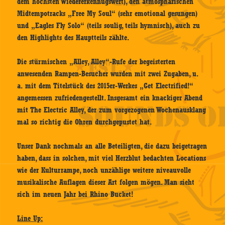
dem höchsten Wiedererkennugswert), den atmosphärischen
Midtempotracks „Free My Soul“ (sehr emotional gesungen)
und „Eagles Fly Solo“ (teils soulig, teils hymnisch), auch zu
den Highlights des Hauptteils zählte.
Die stürmischen „Alley, Alley“-Rufe der begeisterten
anwesenden Rampen-Besucher wurden mit zwei Zugaben, u.
a. mit dem Titelstück des 2015er-Werkes „Get Electrified!“
angemessen zufriedengestellt. Insgesamt ein knackiger Abend
mit The Electric Alley, der zum vorgezogenen Wochenausklang
mal so richtig die Ohren durchgepustet hat.
Unser Dank nochmals an alle Beteiligten, die dazu beigetragen
haben, dass in solchen, mit viel Herzblut bedachten Locations
wie der Kulturrampe, noch unzählige weitere niveauvolle
musikalische Auflagen dieser Art folgen mögen. Man sieht
sich im neuen Jahr bei Rhino Bucket!
Line Up: