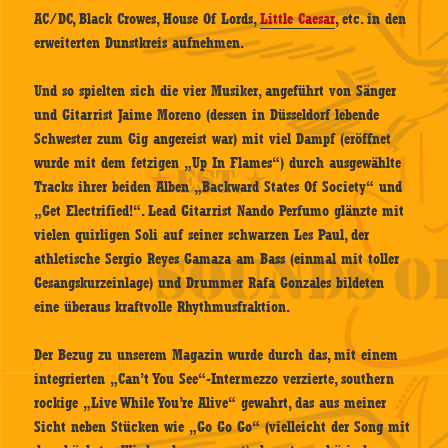
AC/DC, Black Crowes, House Of Lords,
Little Caesar
, etc. in den
erweiterten Dunstkreis aufnehmen.
Und so spielten sich die vier Musiker, angeführt von Sänger
und Gitarrist Jaime Moreno (dessen in Düsseldorf lebende
Schwester zum Gig angereist war) mit viel Dampf (eröffnet
wurde mit dem fetzigen „Up In Flames“) durch ausgewählte
Tracks ihrer beiden Alben „Backward States Of Society“ und
„Get Electrified!“. Lead Gitarrist Nando Perfumo glänzte mit
vielen quirligen Soli auf seiner schwarzen Les Paul, der
athletische Sergio Reyes Gamaza am Bass (einmal mit toller
Gesangskurzeinlage) und Drummer Rafa Gonzales bildeten
eine überaus kraftvolle Rhythmusfraktion.
Der Bezug zu unserem Magazin wurde durch das, mit einem
integrierten „Can’t You See“-Intermezzo verzierte, southern
rockige „Live While You’re Alive“ gewahrt, das aus meiner
Sicht neben Stücken wie „Go Go Go“ (vielleicht der Song mit