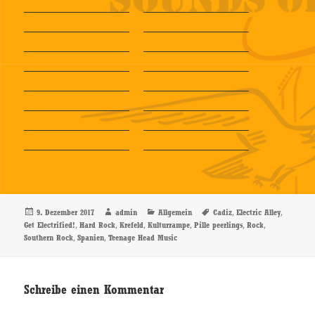
Veröffentlicht
Autor
Kategorien
Schlagwörter
,
,
9. Dezember 2017
admin
Allgemein
Cadiz
Electric Alley
am
,
,
,
,
,
,
Get Electrified!
Hard Rock
Krefeld
Kulturrampe
Pille peerlings
Rock
,
,
Southern Rock
Spanien
Teenage Head Music
Schreibe einen Kommentar