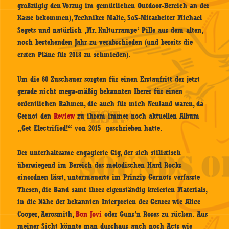
großzügig den Vorzug im gemütlichen Outdoor-Bereich an der
Kasse bekommen), Techniker Malte, SoS-Mitarbeiter Michael
Segets und natürlich ‚Mr. Kulturrampe‘ Pille aus dem alten,
noch bestehenden Jahr zu verabschieden (und bereits die
ersten Pläne für 2018 zu schmieden).
Um die 60 Zuschauer sorgten für einen Erstaufritt der jetzt
gerade nicht mega-mäßig bekannten Iberer für einen
ordentlichen Rahmen, die auch für mich Neuland waren, da
Gernot den
Review
zu ihrem immer noch aktuellen Album
„Get Electrified!“ von 2015 geschrieben hatte.
Der unterhaltsame engagierte Gig, der sich stilistisch
überwiegend im Bereich des melodischen Hard Rocks
einordnen lässt, untermauerte im Prinzip Gernots verfasste
Thesen, die Band samt ihres eigenständig kreierten Materials,
in die Nähe der bekannten Interpreten des Genres wie Alice
Cooper, Aerosmith,
Bon Jovi
oder Guns’n Roses zu rücken. Aus
meiner Sicht könnte man durchaus auch noch Acts wie