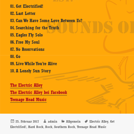
01. Get Electrified!
02. Last Letter
03. Can We Have Some Love Between Us?
04. Searching for the Truth
05. Eagles Fly Solo
06. Free My Soul
07. No Reservations
08. Go
09. Live While You’re Alive
10. A Lonely Sun Story
The Electric Alley
The Electric Alley bei Facebook
Teenage Head Music
Veröffentlicht
Autor
Kategorien
Schlagwörter
,
25. Februar 2017
admin
Allgemein
Electric Alley
Get
am
,
,
,
,
Electrified!
Hard Rock
Rock
Southern Rock
Teenage Head Music