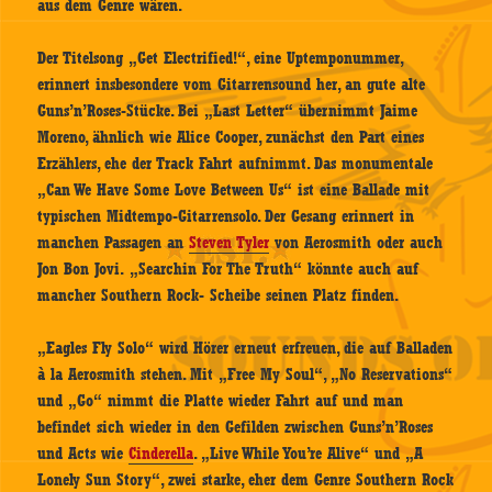
aus dem Genre wären.
Der Titelsong „Get Electrified!“, eine Uptemponummer,
erinnert insbesondere vom Gitarrensound her, an gute alte
Guns’n’Roses-Stücke. Bei „Last Letter“ übernimmt Jaime
Moreno, ähnlich wie Alice Cooper, zunächst den Part eines
Erzählers, ehe der Track Fahrt aufnimmt. Das monumentale
„Can We Have Some Love Between Us“ ist eine Ballade mit
typischen Midtempo-Gitarrensolo. Der Gesang erinnert in
manchen Passagen an
Steven Tyler
von Aerosmith oder auch
Jon Bon Jovi. „Searchin For The Truth“ könnte auch auf
mancher Southern Rock- Scheibe seinen Platz finden.
„Eagles Fly Solo“ wird Hörer erneut erfreuen, die auf Balladen
à la Aerosmith stehen. Mit „Free My Soul“, „No Reservations“
und „Go“ nimmt die Platte wieder Fahrt auf und man
befindet sich wieder in den Gefilden zwischen Guns’n’Roses
und Acts wie
Cinderella
. „Live While You’re Alive“ und „A
Lonely Sun Story“, zwei starke, eher dem Genre Southern Rock