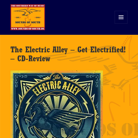
MENÜ
UND
WIDGETS
Sounds of South
The Electric Alley – Get Electrified!
– CD-Review