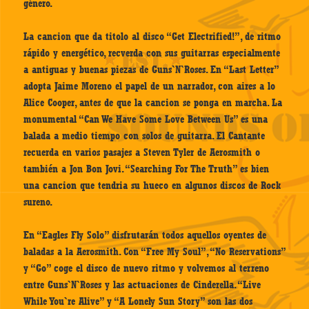
género.
La cancion que da titolo al disco “Get Electrified!”, de ritmo
rápido y energético, recverda con sus guitarras especialmente
a antiguas y buenas piezas de Guns`N`Roses. En “Last Letter”
adopta Jaime Moreno el papel de un narrador, con aires a lo
Alice Cooper, antes de que la cancion se ponga en marcha. La
monumental “Can We Have Some Love Between Us” es una
balada a medio tiempo con solos de guitarra. El Cantante
recuerda en varios pasajes a Steven Tyler de Aerosmith o
también a Jon Bon Jovi. “Searching For The Truth” es bien
una cancion que tendria su hueco en algunos discos de Rock
sureno.
En “Eagles Fly Solo” disfrutarán todos aquellos oyentes de
baladas a la Aerosmith. Con “Free My Soul”, “No Reservations”
y “Go” coge el disco de nuevo ritmo y volvemos al terreno
entre Guns`N`Roses y las actuaciones de Cinderella. “Live
While You`re Alive” y “A Lonely Sun Story” son las dos