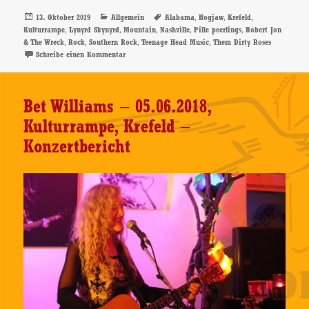
Veröffentlicht
Kategorien
Schlagwörter
,
,
,
13. Oktober 2019
Allgemein
Alabama
Hogjaw
Krefeld
am
,
,
,
,
,
Kulturrampe
Lynyrd Skynyrd
Mountain
Nashville
Pille peerlings
Robert Jon
,
,
,
,
& The Wreck
Rock
Southern Rock
Teenage Head Music
Them Dirty Roses
zu Them Dirty Roses – 12.10.2019, Kulturrampe, Krefel
Schreibe einen Kommentar
Bet Williams – 05.06.2018,
Kulturrampe, Krefeld –
Konzertbericht