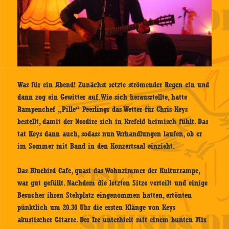
Was für ein Abend! Zunächst setzte strömender Regen ein und
dann zog ein Gewitter auf. Wie sich herausstellte, hatte
Rampenchef „Pille“ Peerlings das Wetter für Chris Keys
bestellt, damit der Nordire sich in Krefeld heimisch fühlt. Das
tat Keys dann auch, sodass nun Verhandlungen laufen, ob er
im Sommer mit Band in den Konzertsaal einzieht.
Das Bluebird Cafe, quasi das Wohnzimmer der Kulturrampe,
war gut gefüllt. Nachdem die letzten Sitze verteilt und einige
Besucher ihren Stehplatz eingenommen hatten, ertönten
pünktlich um 20.30 Uhr die ersten Klänge von Keys
akustischer Gitarre. Der Ire unterhielt mit einem bunten Mix