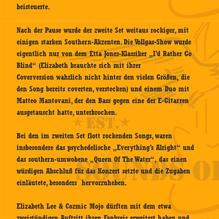
beisteuerte.
Nach der Pause wurde der zweite Set weitaus rockiger, mit
einigen starken Southern-Akzenten. Die Vollgas-Show wurde
eigentlich nur von dem Etta Jones-Klassiker „I’d Rather Go
Blind“ (Elizabeth brauchte sich mit ihrer
Coverversion wahrlich nicht hinter den vielen Größen, die
den Song bereits coverten, verstecken) und einem Duo mit
Matteo Mantovani, der den Bass gegen eine der E-Gitarren
ausgetauscht hatte, unterbrochen.
Bei den im zweiten Set flott rockenden Songs, waren
insbesondere das psychedelische „Everything’s Alright“ und
das southern-umwobene „Queen Of The Water“, das einen
würdigen Abschluß für das Konzert setzte und die Zugaben
einläutete, besonders hervorzuheben.
Elizabeth Lee & Cozmic Mojo dürften mit dem etwa
zweistündigen Auftritt ihren Fankreis erweitert haben und