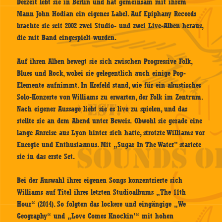
Derzeit lebt sie in Berlin und hat gemeinsam mit ihrem
Mann John Hodian ein eigenes Label. Auf Epiphany Records
brachte sie seit 2002 zwei Studio- und zwei Live-Alben heraus,
die mit Band eingespielt wurden.
Auf ihren Alben bewegt sie sich zwischen Progressive Folk,
Blues und Rock, wobei sie gelegentlich auch einige Pop-
Elemente aufnimmt. In Krefeld stand, wie für ein akustisches
Solo-Konzerte von Williams zu erwarten, der Folk im Zentrum.
Nach eigener Aussage liebt sie es live zu spielen, und das
stellte sie an dem Abend unter Beweis. Obwohl sie gerade eine
lange Anreise aus Lyon hinter sich hatte, strotzte Williams vor
Energie und Enthusiasmus. Mit „Sugar In The Water” startete
sie in das erste Set.
Bei der Auswahl ihrer eigenen Songs konzentrierte sich
Williams auf Titel ihres letzten Studioalbums „The 11th
Hour“ (2014). So folgten das lockere und eingängige „We
Geography“ und „Love Comes Knockin’“ mit hohen