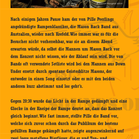
Nach einigen Jahren Pause kam der von Pille Peerlings
angekündigte Rampenklassiker, die Mason Rack Band aus
Australien, wieder nach Krefeld. Wie immer war es für die
Besucher nicht vorhersehbar, was sie an diesem Abend
erwarten würde, da selbst die Mannen um Mason Rack vor
dem Konzert nicht wissen, wie der Ablauf sein wird. Die von
Bands oft verwendete Setliste wird bei den Mannen aus Down
Under ersetzt durch spontane Geistesblitze Masons, der
entweder in einen Song einsetzt oder es mit den beiden
anderen kurz abstimmt und los geht’s.
Gegen 20:30 wurde das Licht in der Rampe gedämpft und eine
Glocke in der Kneipe der Rampe deutet an, dass das Konzert
gleich beginnt. Wie fast immer, stellte Pille die Band vor,
welche sich zuvor schon durch das Publikum der bestens
gefüllten Rampe gekämpft hatte, zeigte augenzwinkernd auf
zwei leere metallene Bierfässer, die er und Ton- und