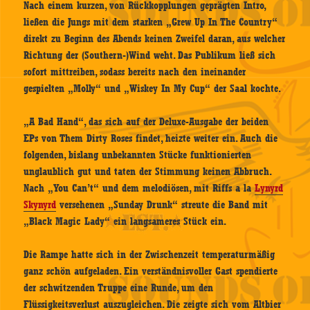
Nach einem kurzen, von Rückkopplungen geprägten Intro,
ließen die Jungs mit dem starken „Grew Up In The Country“
direkt zu Beginn des Abends keinen Zweifel daran, aus welcher
Richtung der (Southern-)Wind weht. Das Publikum ließ sich
sofort mittreiben, sodass bereits nach den ineinander
gespielten „Molly“ und „Wiskey In My Cup“ der Saal kochte.
„A Bad Hand“, das sich auf der Deluxe-Ausgabe der beiden
EPs von Them Dirty Roses findet, heizte weiter ein. Auch die
folgenden, bislang unbekannten Stücke funktionierten
unglaublich gut und taten der Stimmung keinen Abbruch.
Nach „You Can’t“ und dem melodiösen, mit Riffs a la
Lynyrd
Skynyrd
versehenen „Sunday Drunk“ streute die Band mit
„Black Magic Lady“ ein langsameres Stück ein.
Die Rampe hatte sich in der Zwischenzeit temperaturmäßig
ganz schön aufgeladen. Ein verständnisvoller Gast spendierte
der schwitzenden Truppe eine Runde, um den
Flüssigkeitsverlust auszugleichen. Die zeigte sich vom Altbier