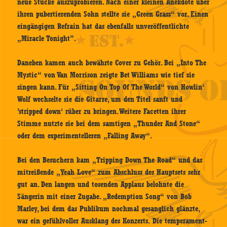
neue Stücke auszuprobieren. Nach einer kleinen Anekdote über
ihren pubertierenden Sohn stellte sie „Green Grass“ vor. Einen
eingängigen Refrain hat das ebenfalls unveröffentlichte
„Miracle Tonight”.
Daneben kamen auch bewährte Cover zu Gehör. Bei „Into The
Mystic“ von Van Morrison zeigte Bet Williams wie tief sie
singen kann. Für „Sitting On Top Of The World“ von Howlin‘
Wolf wechselte sie die Gitarre, um den Titel sanft und
’stripped down‘ rüber zu bringen. Weitere Facetten ihrer
Stimme nutzte sie bei dem samtigen „Thunder And Stone“
oder dem experimentelleren „Falling Away“.
Bei den Besuchern kam „Tripping Down The Road“ und das
mitreißende „Yeah Love“ zum Abschluss des Hauptsets sehr
gut an. Den langen und tosenden Applaus belohnte die
Sängerin mit einer Zugabe. „Redemption Song“ von Bob
Marley, bei dem das Publikum nochmal gesanglich glänzte,
war ein gefühlvoller Ausklang des Konzerts. Die temperament-