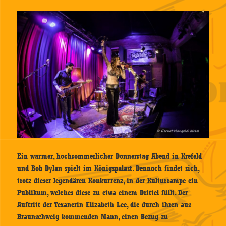
Ein warmer, hochsommerlicher Donnerstag Abend in Krefeld
und Bob Dylan spielt im Königspalast. Dennoch findet sich,
trotz dieser legendären Konkurrenz, in der Kulturrampe ein
Publikum, welches diese zu etwa einem Drittel füllt. Der
Auftritt der Texanerin Elizabeth Lee, die durch ihren aus
Braunschweig kommenden Mann, einen Bezug zu