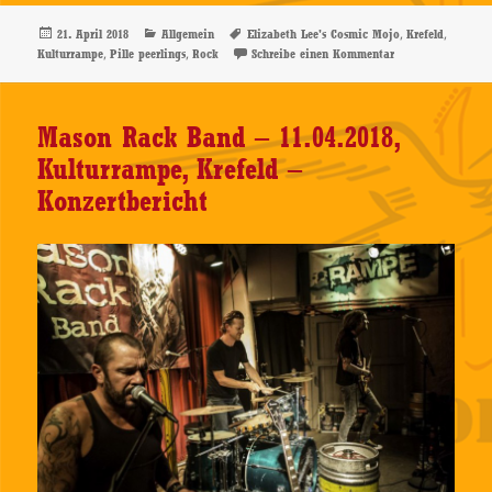
Veröffentlicht
Kategorien
Schlagwörter
,
,
21. April 2018
Allgemein
Elizabeth Lee's Cosmic Mojo
Krefeld
am
,
,
zu Elizabeth Lee’
Kulturrampe
Pille peerlings
Rock
Schreibe einen Kommentar
Mason Rack Band – 11.04.2018,
Kulturrampe, Krefeld –
Konzertbericht