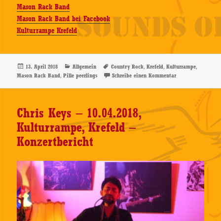
Mason Rack Band
Mason Rack Band bei Facebook
Kulturrampe Krefeld
Veröffentlicht
Kategorien
Schlagwörter
,
,
,
13. April 2018
Allgemein
Country Rock
Krefeld
Kulturrampe
am
,
zu Mason Rack Ban
Mason Rack Band
Pille peerlings
Schreibe einen Kommentar
Chris Keys – 10.04.2018,
Kulturrampe, Krefeld –
Konzertbericht