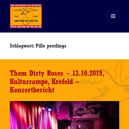
MENÜ
UND
WIDGETS
Sounds of South
Schlagwort:
Pille peerlings
Them Dirty Roses – 12.10.2019,
Kulturrampe, Krefeld –
Konzertbericht