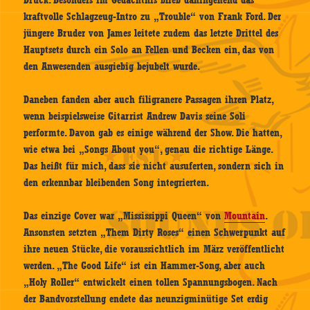
Druck. Besonders im Gedächtnis blieb dahingehend das
kraftvolle Schlagzeug-Intro zu „Trouble“ von Frank Ford. Der
jüngere Bruder von James leitete zudem das letzte Drittel des
Hauptsets durch ein Solo an Fellen und Becken ein, das von
den Anwesenden ausgiebig bejubelt wurde.
Daneben fanden aber auch filigranere Passagen ihren Platz,
wenn beispielsweise Gitarrist Andrew Davis seine Soli
performte. Davon gab es einige während der Show. Die hatten,
wie etwa bei „Songs About you“, genau die richtige Länge.
Das heißt für mich, dass sie nicht ausuferten, sondern sich in
den erkennbar bleibenden Song integrierten.
Das einzige Cover war „Mississippi Queen“ von
Mountain
.
Ansonsten setzten „Them Dirty Roses“ einen Schwerpunkt auf
ihre neuen Stücke, die voraussichtlich im März veröffentlicht
werden. „The Good Life“ ist ein Hammer-Song, aber auch
„Holy Roller“ entwickelt einen tollen Spannungsbogen. Nach
der Bandvorstellung endete das neunzigminütige Set erdig