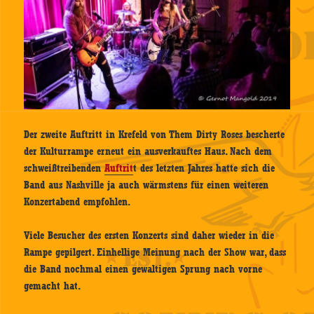
Der zweite Auftritt in Krefeld von Them Dirty Roses bescherte
der Kulturrampe erneut ein ausverkauftes Haus. Nach dem
schweißtreibenden
Auftrit
t des letzten Jahres hatte sich die
Band aus Nashville ja auch wärmstens für einen weiteren
Konzertabend empfohlen.
Viele Besucher des ersten Konzerts sind daher wieder in die
Rampe gepilgert. Einhellige Meinung nach der Show war, dass
die Band nochmal einen gewaltigen Sprung nach vorne
gemacht hat.