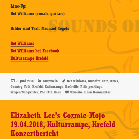
Line-Up:
Bet Williams (vocals, guitars)
Bilder und Text: Michael Segets
Bet Williams
Bet Williams bei Facebook
Kulturrampe Krefeld
Veröffentlicht
Kategorien
Schlagwörter
,
,
,
7. Juni 2018
Allgemein
Bet Williams
Bluebird Cafe
Blues
am
,
,
,
,
,
,
Country
Folk
Krefeld
Kulturrampe
Nashville
Pille peerlings
,
zu Bet Williams – 
Singer/Songwriter
The 11th Hour
Schreibe einen Kommentar
Elizabeth Lee’s Cozmic Mojo –
19.04.2018, Kulturrampe, Krefeld –
Konzertbericht