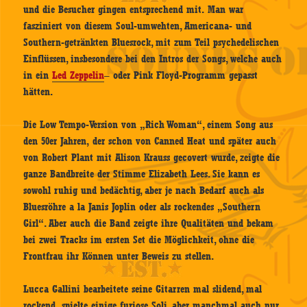
und die Besucher gingen entsprechend mit. Man war
fasziniert von diesem Soul-umwehten, Americana- und
Southern-getränkten Bluesrock, mit zum Teil psychedelischen
Einflüssen, insbesondere bei den Intros der Songs, welche auch
in ein
Led Zeppelin
– oder Pink Floyd-Programm gepasst
hätten.
Die Low Tempo-Version von „Rich Woman“, einem Song aus
den 50er Jahren, der schon von Canned Heat und später auch
von Robert Plant mit Alison Krauss gecovert wurde, zeigte die
ganze Bandbreite der Stimme Elizabeth Lees. Sie kann es
sowohl ruhig und bedächtig, aber je nach Bedarf auch als
Bluesröhre a la Janis Joplin oder als rockendes „Southern
Girl“. Aber auch die Band zeigte ihre Qualitäten und bekam
bei zwei Tracks im ersten Set die Möglichkeit, ohne die
Frontfrau ihr Können unter Beweis zu stellen.
Lucca Gallini bearbeitete seine Gitarren mal slidend, mal
rockend, spielte einige furiose Soli, aber manchmal auch nur