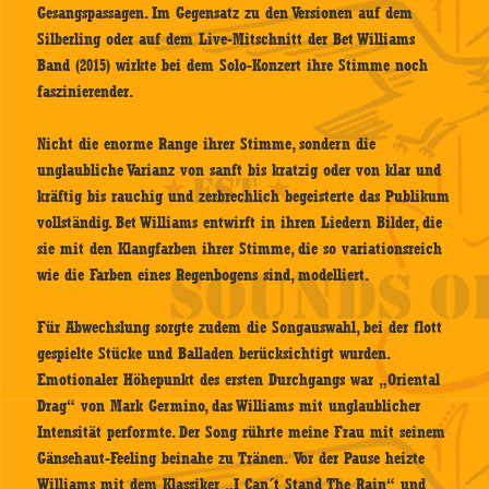
Gesangspassagen. Im Gegensatz zu den Versionen auf dem
Silberling oder auf dem Live-Mitschnitt der Bet Williams
Band (2015) wirkte bei dem Solo-Konzert ihre Stimme noch
faszinierender.
Nicht die enorme Range ihrer Stimme, sondern die
unglaubliche Varianz von sanft bis kratzig oder von klar und
kräftig bis rauchig und zerbrechlich begeisterte das Publikum
vollständig. Bet Williams entwirft in ihren Liedern Bilder, die
sie mit den Klangfarben ihrer Stimme, die so variationsreich
wie die Farben eines Regenbogens sind, modelliert.
Für Abwechslung sorgte zudem die Songauswahl, bei der flott
gespielte Stücke und Balladen berücksichtigt wurden.
Emotionaler Höhepunkt des ersten Durchgangs war „Oriental
Drag“ von Mark Germino, das Williams mit unglaublicher
Intensität performte. Der Song rührte meine Frau mit seinem
Gänsehaut-Feeling beinahe zu Tränen. Vor der Pause heizte
Williams mit dem Klassiker „I Can´t Stand The Rain“ und