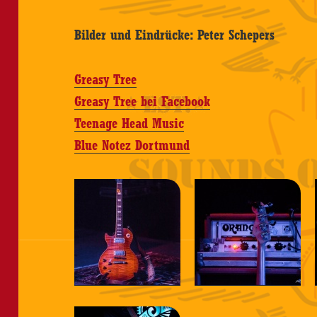
Bilder und Eindrücke: Peter Schepers
Greasy Tree
Greasy Tree bei Facebook
Teenage Head Music
Blue Notez Dortmund