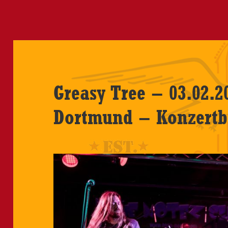
Greasy Tree – 03.02.2
Dortmund – Konzertb