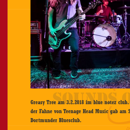
Greasy Tree am 3.2.2018 im blue notez club.
der Fahne von Teenage Head Music gab am S
Dortmunder Bluesclub.