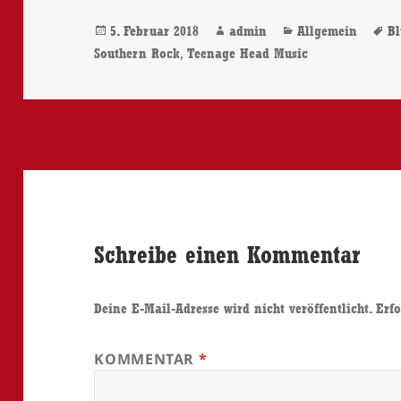
Veröffentlicht
Autor
Kategorien
S
5. Februar 2018
admin
Allgemein
Bl
am
,
Southern Rock
Teenage Head Music
Schreibe einen Kommentar
Deine E-Mail-Adresse wird nicht veröffentlicht.
Erfo
KOMMENTAR
*