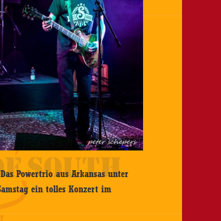
 Das Powertrio aus Arkansas unter
amstag ein tolles Konzert im