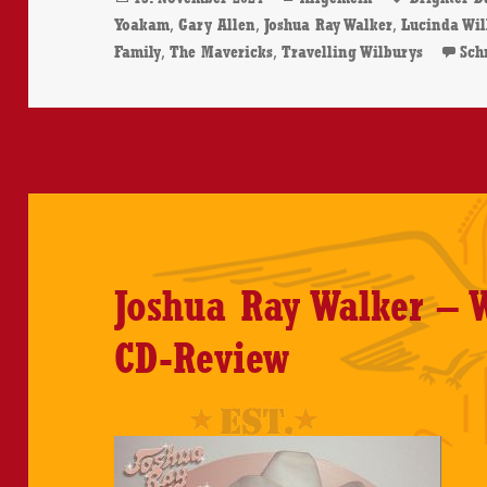
am
,
,
,
Yoakam
Gary Allen
Joshua Ray Walker
Lucinda Wil
,
,
Family
The Mavericks
Travelling Wilburys
Sch
Joshua Ray Walker – 
CD-Review