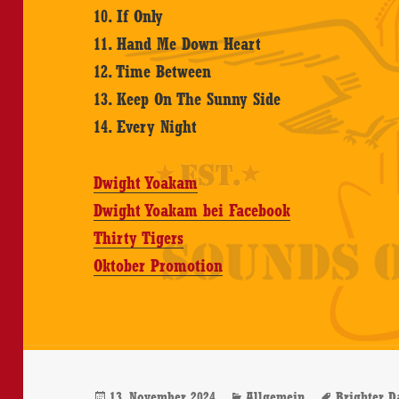
10. If Only
11. Hand Me Down Heart
12. Time Between
13. Keep On The Sunny Side
14. Every Night
Dwight Yoakam
Dwight Yoakam bei Facebook
Thirty Tigers
Oktober Promotion
Veröffentlicht
Kategorien
Schlagwö
13. November 2024
Allgemein
Brighter D