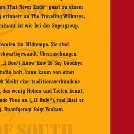
am That Never Ends“ passt zu einem
 erinnert an The Traveling Wilburys,
inant ist wie bei der Supergroup.
chwofen im Midtempo. Sie sind
rückwärtsgewandt. Überraschungen
i „I Don’t Know How To Say Goodbye
udio holt, kann kaum von einer
k bleibt eine traditionsverbundene
, das wenig Höhen und Tiefen kennt.
de Töne an („If Only“), mal lässt er
. Unaufgeregt folgt Yoakam