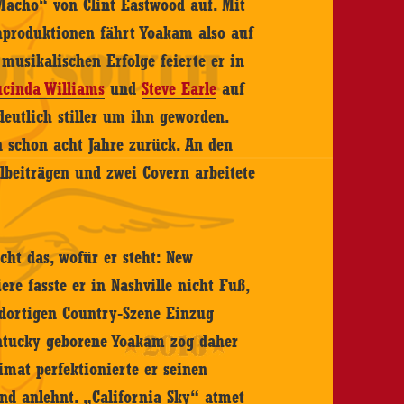
 Macho“ von Clint Eastwood auf. Mit
ehproduktionen fährt Yoakam also auf
musikalischen Erfolge feierte er in
cinda Williams
und
Steve Earle
auf
 deutlich stiller um ihn geworden.
 schon acht Jahre zurück. An den
lbeiträgen und zwei Covern arbeitete
t das, wofür er steht: New
re fasste er in Nashville nicht Fuß,
r dortigen Country-Szene Einzug
entucky geborene Yoakam zog daher
imat perfektionierte er seinen
und anlehnt. „California Sky“ atmet