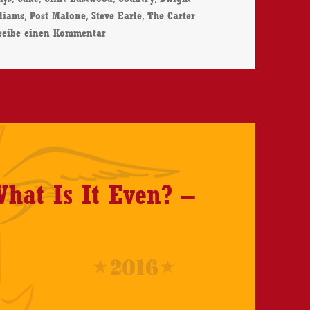
,
,
,
liams
Post Malone
Steve Earle
The Carter
zu Dwight Yoakam – Brighter Days – CD-Rev
reibe einen Kommentar
What Is It Even? –