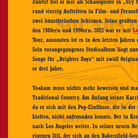
Zuletzt fiel er mir als Schauspieler in „Cry
rund vierzig Auftritten in Film- und Ferns
zwei künstlerischen Schienen. Seine größten 
den 1980ern und 1990ern. 2022 war er mit
Lu
Tour, ansonsten ist es in den letzten Jahren
Sein vorangegangenes Studioalbum liegt nun
Songs für „Brighter Days“ mit zwölf Origina
er drei Jahre.
Yoakam muss nichts mehr beweisen und mach
Traditional Country. Am Anfang seiner Karrie
da er sich mit den Pop-Einflüsse, die in de
hielten, nicht anfreunden konnte. Der in K
nach Los Angeles weiter. In seiner neuen He
eigenen Stil, der sich an den Bakersfield-So