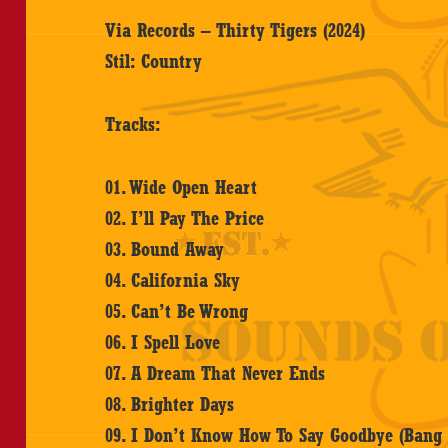
Via Records – Thirty Tigers (2024)
Stil: Country
Tracks:
01. Wide Open Heart
02. I’ll Pay The Price
03. Bound Away
04. California Sky
05. Can’t Be Wrong
06. I Spell Love
07. A Dream That Never Ends
08. Brighter Days
09. I Don’t Know How To Say Goodbye (Bang