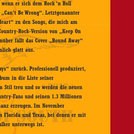
 wenn er sich dem Rock ‘n Roll
d „Can’t Be Wrong“. Letztgenannter
Heart“ zu den Songs, die mich am
Country-Rock-Version von „Keep On
enüber fällt das Cover „Bound Away“
lich glatt aus.
s“ zurück. Professionell produziert,
bum in die Liste seiner
m Stil treu und so werden die neuen
untry-Fans und seinen 1.3 Millionen
onanz erzeugen. Im November
 Florida und Texas, bei denen er mit
lker unterwegs ist.