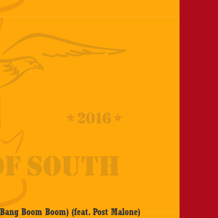
 Bang Boom Boom) (feat. Post Malone)