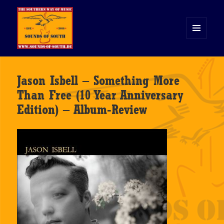
MENÜ
UND
WIDGETS
Sounds of South
Jason Isbell – Something More
Than Free (10 Year Anniversary
Edition) – Album-Review