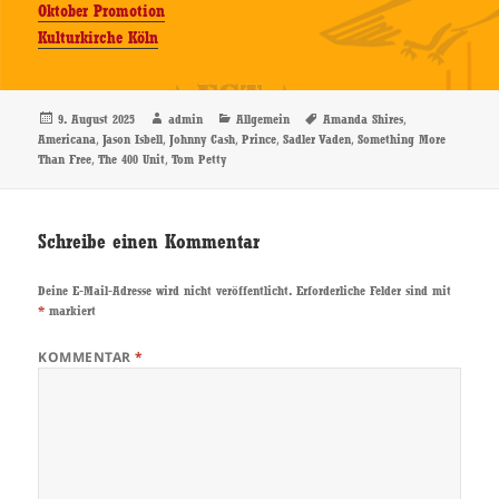
Oktober Promotion
Kulturkirche Köln
Veröffentlicht
Autor
Kategorien
Schlagwörter
,
9. August 2025
admin
Allgemein
Amanda Shires
am
,
,
,
,
,
Americana
Jason Isbell
Johnny Cash
Prince
Sadler Vaden
Something More
,
,
Than Free
The 400 Unit
Tom Petty
Schreibe einen Kommentar
Deine E-Mail-Adresse wird nicht veröffentlicht.
Erforderliche Felder sind mit
*
markiert
KOMMENTAR
*