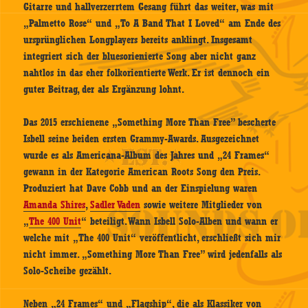
Gitarre und hallverzerrtem Gesang führt das weiter, was mit
„Palmetto Rose“ und „To A Band That I Loved“ am Ende des
ursprünglichen Longplayers bereits anklingt. Insgesamt
integriert sich der bluesorienierte Song aber nicht ganz
nahtlos in das eher folkorientierte Werk. Er ist dennoch ein
guter Beitrag, der als Ergänzung lohnt.
Das 2015 erschienene „Something More Than Free” bescherte
Isbell seine beiden ersten Grammy-Awards. Ausgezeichnet
wurde es als Americana-Album des Jahres und „24 Frames“
gewann in der Kategorie American Roots Song den Preis.
Produziert hat Dave Cobb und an der Einspielung waren
Amanda Shires
,
Sadler Vaden
sowie weitere Mitglieder von
„
The 400 Unit
“ beteiligt. Wann Isbell Solo-Alben und wann er
welche mit „The 400 Unit“ veröffentlicht, erschließt sich mir
nicht immer. „Something More Than Free” wird jedenfalls als
Solo-Scheibe gezählt.
Neben „24 Frames“ und „Flagship“, die als Klassiker von