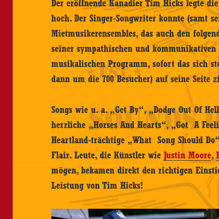
Der eröffnende Kanadier Tim Hicks legte di
hoch. Der Singer-Songwriter konnte (samt s
Mietmusikerensembles, das auch den folgend
seiner sympathischen und kommunikativen A
musikalischen Programm, sofort das sich st
dann um die 700 Besucher) auf seine Seite z
Songs wie u. a. „Get By“, „Dodge Out Of Hell
herrliche „Horses And Hearts“, „Got A Feel
Heartland-trächtige „What Song Should Do“
Flair. Leute, die Künstler wie
Justin Moore
,
mögen, bekamen direkt den richtigen Einstie
Leistung von Tim Hicks!