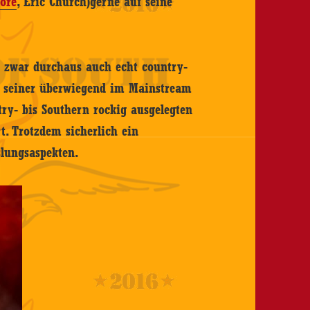
oore
, Eric Church)gerne auf seine
l zwar durchaus auch echt country-
it seiner überwiegend im Mainstream
ry- bis Southern rockig ausgelegten
rt. Trotzdem sicherlich ein
slungsaspekten.