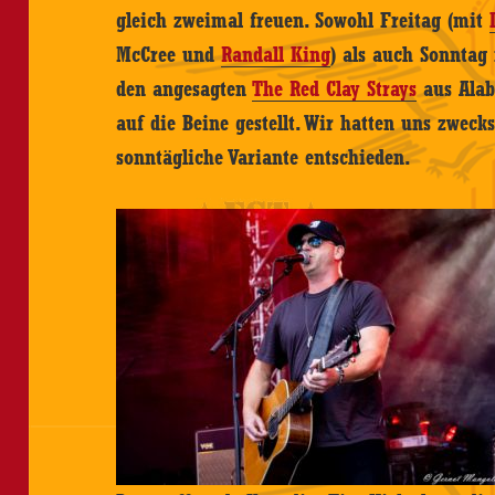
gleich zweimal freuen. Sowohl Freitag (mit
McCree und
Randall King
) als auch Sonntag
den angesagten
The Red Clay Strays
aus Alab
auf die Beine gestellt. Wir hatten uns zwecks
sonntägliche Variante entschieden.