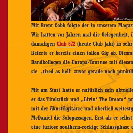
Mit Brent Cobb folgte der in unserem Maga
Wir hatten vor Jahren mal die Gelegenheit,
damaligen
Club 672
(heute Club Jaki) in seh
lieferte er bereits einen tollen Gig ab. Dies
Bandkollegen die Europa-Tournee mit diese
sie ‚tired as hell‘ zuvor gerade noch pünkt
Mit am Start hatte er natürlich sein aktuel
er das Titelstück und „Livin‘ The Dream“ pr
mit der Akustikgitarre und überließ weitest
McDaniel die Solopassagen. Erst als er selbst 
eine furiose southern-rockige Schlussphase 