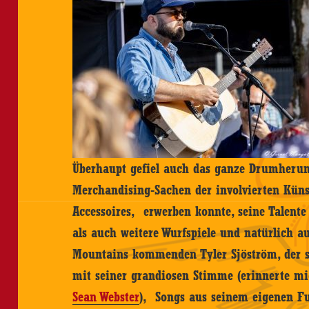
Überhaupt gefiel auch das ganze Drumherum
Merchandising-Sachen der involvierten Küns
Accessoires, erwerben konnte, seine Talent
als auch weitere Wurfspiele und natürlich 
Mountains kommenden Tyler Sjöström, der 
mit seiner grandiosen Stimme (erinnerte mi
Sean Webster
), Songs aus seinem eigenen Fu