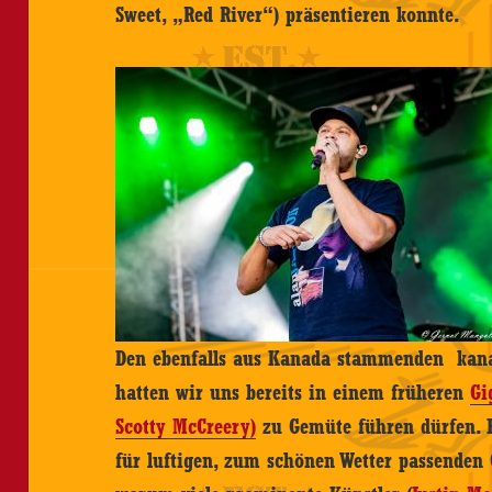
Sweet, „Red River“) präsentieren konnte.
Den ebenfalls aus Kanada stammenden kana
hatten wir uns bereits in einem früheren
Gi
Scotty McCreery)
zu Gemüte führen dürfen. 
für luftigen, zum schönen Wetter passenden 