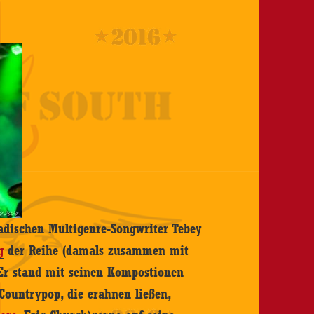
dischen Multigenre-Songwriter Tebey
g
der Reihe (damals zusammen mit
Er stand mit seinen Kompostionen
Countrypop, die erahnen ließen,