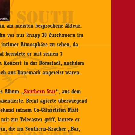
zin am meisten besprochene Akteur.
 ihn vor nur knapp 30 Zuschauern im
r intimer Atmosphäre zu sehen, da
mal beendete er mit seinen 3
m Konzert in der Domstadt, nachdem
lich aus Dänemark angereist waren.
les Album „
Southern Star
“, aus dem
äsentierte. Brent agierte überwiegend
gehend seinem Co-Gitarristen Matt
mit zur Telecaster griff, läutete er
ein, die im Southern-Kracher „Bar,