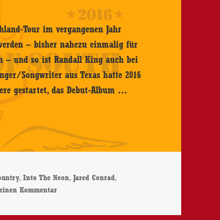
schland-Tour im vergangenen Jahr
 werden – bisher nahezu einmalig für
n – und so ist Randall King auch bei
inger/Songwriter aus Texas hatte 2016
Randall
iere gestartet, das Debut-Album …
King
–
Into
The
Neon
er
,
,
,
ountry
Into The Neon
Jared Conrad
–
zu Randall King – Into The Neon – CD-Review
 einen Kommentar
CD-
Review