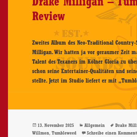
Drake Milligan – Tu
Review
Zweites Album des Neo-Traditional Country-
Milligan. Wir hatten ja vor geraumer Zeit 
Talent des Texaners im Kölner Gloria zu üb
schon seine Entertainer-Qualitäten und sein
stellte. Jetzt im Studio liefert er mit „Tu
Veröffentlicht
Kategorien
Schlagwö
13. November 2025
Allgemein
Drake Mil
am
,
Willmon
Tumbleweed
Schreibe einen Komment