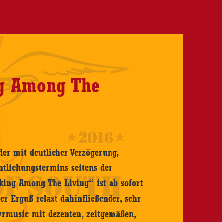
ng Among The
der mit deutlicher Verzögerung,
entlichungstermins seitens der
lking Among The Living“ ist ab sofort
her Erguß relaxt dahinfließender, sehr
tyrmusic mit dezenten, zeitgemäßen,