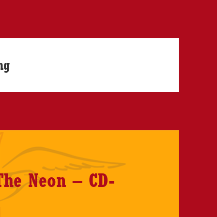
ng
The Neon – CD-