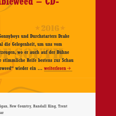
mbleweed – CD-
Sonnyboys und Durchstarters Drake
mal die Gelegenheit, um uns vom
erzeugen, wo er auch auf der Bühne
e stimmliche Reife bestens zur Schau
Drake
mbleweed“ wieder ein …
weiterlesen
Milligan
–
Tumbleweed
–
rter
,
,
,
ligan
New Country
Randall King
Trent
CD-
zu Drake Milligan – Tumbleweed – CD-Review
ar
Review