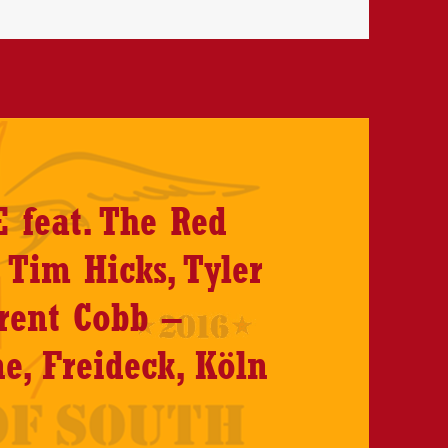
feat. The Red
 Tim Hicks, Tyler
rent Cobb –
ne, Freideck, Köln