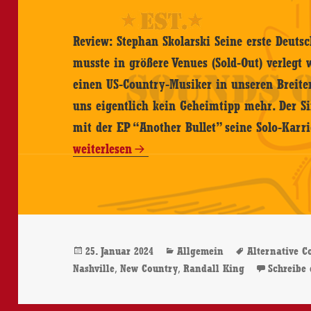
Review: Stephan Skolarski Seine erste Deut
musste in größere Venues (Sold-Out) verlegt
einen US-Country-Musiker in unseren Breite
uns eigentlich kein Geheimtipp mehr. Der S
mit der EP “Another Bullet” seine Solo-Karr
weiterlesen
Veröffentlicht
Kategorien
Schlagwört
25. Januar 2024
Allgemein
Alternative C
am
,
,
Nashville
New Country
Randall King
Schreibe