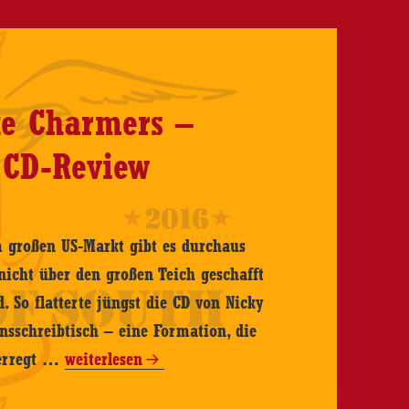
port:
m
ks,
er
ke Charmers –
ström
ey
 CD-Review
d
nt
b
m großen US-Markt gibt es durchaus
nicht über den großen Teich geschafft
08.2024,
. So flatterte jüngst die CD von Nicky
sschreibtisch – eine Formation, die
tine,
Nicky
 erregt …
weiterlesen
ideck,
T
n