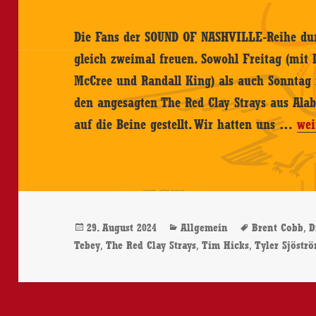
Die Fans der SOUND OF NASHVILLE-Reihe dur
gleich zweimal freuen. Sowohl Freitag (mit 
McCree und Randall King) als auch Sonntag 
den angesagten The Red Clay Strays aus Al
SO
auf die Beine gestellt. Wir hatten uns …
wei
OF
NA
feat
Th
Veröffentlicht
Kategorien
Schlagwört
,
29. August 2024
Allgemein
Brent Cobb
D
Red
am
,
,
,
Tebey
The Red Clay Strays
Tim Hicks
Tyler Sjöstr
Cla
Str
–