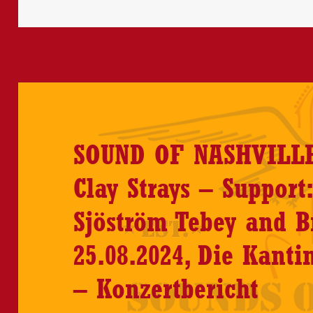
SOUND OF NASHVILLE 
Clay Strays – Support:
Sjöström Tebey and B
25.08.2024, Die Kanti
– Konzertbericht