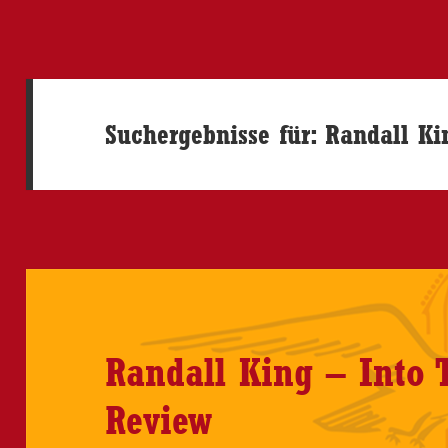
Suchergebnisse für: Randall Ki
Randall King – Into 
Review