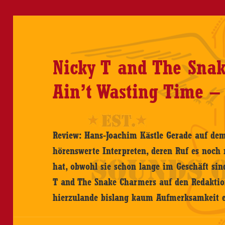
Sup
Ti
Hic
Tyl
Nicky T and The Sna
Sjö
Teb
Ain’t Wasting Time –
an
Bre
Cob
Review: Hans-Joachim Kästle Gerade auf de
–
hörenswerte Interpreten, deren Ruf es noch 
25.
hat, obwohl sie schon lange im Geschäft sind
Die
T and The Snake Charmers auf den Redaktion
Kan
hierzulande bislang kaum Aufmerksamkeit
Fre
Köl