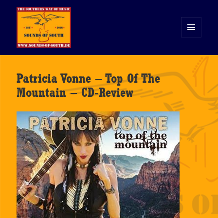
MENÜ
UND
WIDGETS
Sounds of South
Patricia Vonne – Top Of The
Mountain – CD-Review