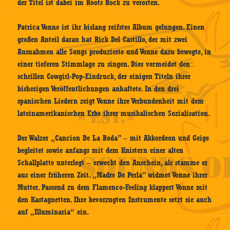
der Titel ist dabei im Roots Rock zu verorten.
Patrica Vonne ist ihr bislang reifstes Album gelungen. Einen
großen Anteil daran hat Rick Del Castillo, der mit zwei
Ausnahmen alle Songs produzierte und Vonne dazu bewegte, in
einer tieferen Stimmlage zu singen. Dies vermeidet den
schrillen Cowgirl-Pop-Eindruck, der einigen Titeln ihrer
bisherigen Veröffentlichungen anhaftete. In den drei
spanischen Liedern zeigt Vonne ihre Verbundenheit mit dem
lateinamerikanischen Erbe ihrer musikalischen Sozialisation.
Der Walzer „Cancion De La Boda” – mit Akkordeon und Geige
begleitet sowie anfangs mit dem Knistern einer alten
Schallplatte unterlegt – erweckt den Anschein, als stamme er
aus einer früheren Zeit. „Madre De Perla” widmet Vonne ihrer
Mutter. Passend zu dem Flamenco-Feeling klappert Vonne mit
den Kastagnetten. Ihre bevorzugten Instrumente setzt sie auch
auf „Illuminaria“ ein.