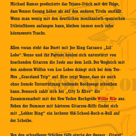
Michael Ramos produzierte das Tejano-Stück mit der Folge,
dass Vonnes Gesang höher als auf den anderen Titeln ausfällt.
Wenn man wenig mit den deutlichen mexikanisch-spanischen
Stileinflüssen anfangen kann, bleiben immer noch zehn
hörenswerte Tracks.
Allen voran steht das Duett mit Joe King Carrasco „Lil´
Lobo“. Vonne und ihr Partner heulen sich unterstützt von
krachenden Gitarren die Seele aus dem Leib. Der Vergleich mit
den anderen Wölfen von Los Lobos drängt sich bei dem Tex-
Mex „Graceland Trip“ auf. Hier zeigt Vonne, dass sie auch
ohne fremde Unterstützung treibende Rocksongs schreiben
kann. Dennoch zahlt sich bei „City Is Alive“ die
Zusammenarbeit mit der New Yorker Rockgröße
Willie Nile
aus.
Neben der Nummer mit härteren Gitarren-Riffs findet sich
mit „Lekker Ding“ ein lockerer Old-School-Rock-n-Roll auf
der Scheibe.
Von den schnelleren Stücken fällt einzig der Opener „Citatel“