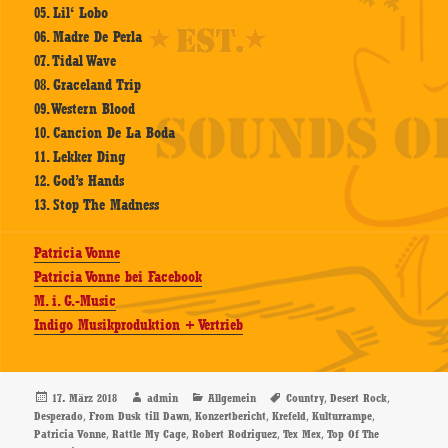
05. Lil‘ Lobo
06. Madre De Perla
07. Tidal Wave
08. Graceland Trip
09. Western Blood
10. Cancion De La Boda
11. Lekker Ding
12. God’s Hands
13. Stop The Madness
Patricia Vonne
Patricia Vonne bei Facebook
M. i. G.-Music
Indigo Musikproduktion + Vertrieb
Veröffentlicht
Autor
Kategorien
Schlagwörter
,
,
17. März 2018
admin
Allgemein
Country
Desert Rock
am
,
,
,
,
,
Desperado
From Dusk till Dawn
Konzertbericht
Krefeld
Kulturrampe
,
,
,
,
Patricia Vonne
Rattle My Cage
Robert Rodriguez
Tex Mex
Top Of The