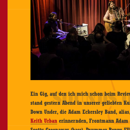
Ein Gig, auf den ich mich schon beim Revi
stand gestern Abend in unserer geliebten Ku
Down Under, die Adam Eckersley Band, alias
Keith Urban
erinnernden, Frontmann Adam Eck
Scotty Greenaway (bass), Drummer Benny El