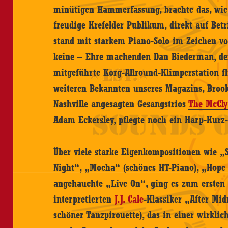
minütigen Hammerfassung, brachte das, wie
freudige Krefelder Publikum, direkt auf Bet
stand mit starkem Piano-Solo im Zeichen vo
keine – Ehre machenden Dan Biederman, der 
mitgeführte Korg-Allround-Klimperstation fl
weiteren Bekannten unseres Magazins, Broo
Nashville angesagten Gesangstrios
The McCl
Adam Eckersley, pflegte noch ein Harp-Kurz-
Über viele starke Eigenkompositionen wie „
Night“, „Mocha“ (schönes HT-Piano), „Hope I
angehauchte „Live On“, ging es zum ersten 
interpretierten
J.J. Cale
-Klassiker „After Mi
schöner Tanzpirouette), das in einer wirklic