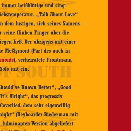
 immer heißblütige und sing-
riebstemperatur. „Talk About Love“
n dem lustigen, sich seines Namens –
seine flinken Finger über die
iegen ließ. Der übrigens mit einer
ke McClymont (Part des auch in
ymonts
), verheiratete Frontmann
Solo mit ein.
Should’ve Known Better“, „Good
t’s Alright“, das progressiv
Coverlied, dem sehr eigenwillig
dnight“ (Keyboarder Biederman mit
h fulminanten Version abgeliefert