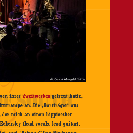
ewen ihres
Zweitwerkes
gefreut hatte,
lturrampe an. Die ‚Bartträger‘ aus
, der mich an einen hippieesken
ersley (lead vocals, lead guitar),
liot, und “Arizona” Dan Biederman