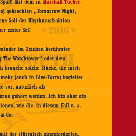
 Spaß! Mit dem in
Marshall Tucker
-
re) gebrachten „Tomorrow Night,
ene Soli der Rhythmusfraktion
er erster Set!
r minder im Zeichen berühmter
ng The Watchtower“ oder dem
h brauche solche Stücke, die mich
 mehr (auch in Live-Form) begleitet
e vor, natürlich als
rne gehört werden. Ich bin eher ein
onen, wie die, in diesem Fall u. a.
 & Co.
 mit der stürmisch eingeforderten,