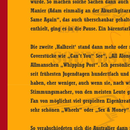
wurde. So machen solche Sachen dann auch
Manier (Adam einmalig an der Akustikgitar
Same Again“, das auch überschaubar gehalt
enthielt, ging es in die Pause. Ein bärenstark
Die zweite ‚Halbzeit‘ stand dann mehr ode
Coverstücke wie „Can’t You“ See“, „All Alo
Allmanschen „Whipping Post“. Ich persönlic
seit frühesten Jugendtagen hundertfach und
haben, eher weniger, auch wenn sie, nach wi
Stimmungsmacher, von den meisten Leute ge
Fan von möglichst viel gespielten Eigenkreati
sehr schönen „Wheels“ oder „Sex & Money“
So verabschiedeten sich die Australier dann