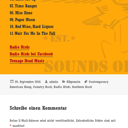
07. Time Ranger
08. Miss Ilene
09. Paper Moon
10. Red Wine, Hard Liquor
11. Wait For Me In The Fall
Radio Birds
Radio Birds bei Facebook
Teenage Head Music
Veröffentlicht
Autor
Kategorien
Schlagwörter
29. September 2016
admin
Allgemein
Contemporary
am
,
,
,
American Slang
Country Rock
Radio Birds
Southern Rock
Schreibe einen Kommentar
Deine E-Mail-Adresse wird nicht veröffentlicht.
Erforderliche Felder sind mit
*
markiert