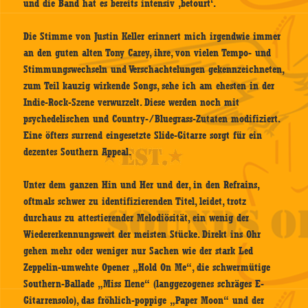
und die Band hat es bereits intensiv ‚betourt‘.
Die Stimme von Justin Keller erinnert mich irgendwie immer
an den guten alten Tony Carey, ihre, von vielen Tempo- und
Stimmungswechseln und Verschachtelungen gekennzeichneten,
zum Teil kauzig wirkende Songs, sehe ich am ehesten in der
Indie-Rock-Szene verwurzelt. Diese werden noch mit
psychedelischen und Country-/Bluegrass-Zutaten modifiziert.
Eine öfters surrend eingesetzte Slide-Gitarre sorgt für ein
dezentes Southern Appeal.
Unter dem ganzen Hin und Her und der, in den Refrains,
oftmals schwer zu identifizierenden Titel, leidet, trotz
durchaus zu attestierender Melodiösität, ein wenig der
Wiedererkennungswert der meisten Stücke. Direkt ins Ohr
gehen mehr oder weniger nur Sachen wie der stark Led
Zeppelin-umwehte Opener „Hold On Me“, die schwermütige
Southern-Ballade „Miss Ilene“ (langgezogenes schräges E-
Gitarrensolo), das fröhlich-poppige „Paper Moon“ und der