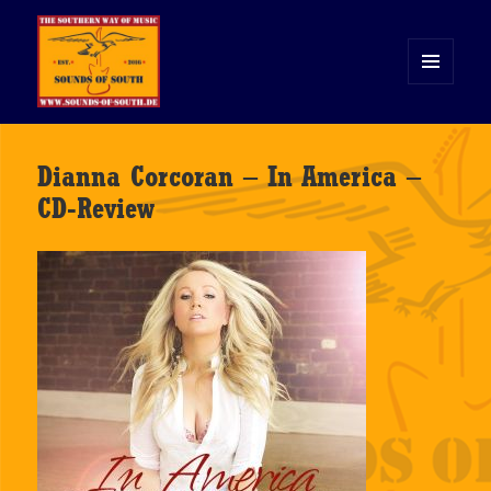
MENÜ
UND
WIDGETS
Sounds of South
Dianna Corcoran – In America –
CD-Review