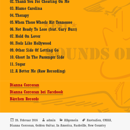
02. Thank You For Cheating On Me
03. Blame Carolina
04. Therapy
05. When These Wheels Hit Tennessee
06. Not Ready To Lose (feat. Gary Burr)
07. Hold On Lover
08. Feels Like Hollywood
09. Other Side Of Letting Go
10. Ghost In The Passenger Side
11. Sugar
12. A Better Me (Raw Recording)
Dianna Corcoran
Dianna Corcoran bei Facebook
Bärchen Records
Veröffentlicht
Autor
Kategorien
Schlagwörter
,
,
28. Februar 2016
admin
Allgemein
Australien
CMAA
am
,
,
,
,
Dianna Corcoran
Golden Guitar
In America
Nashville
New Country