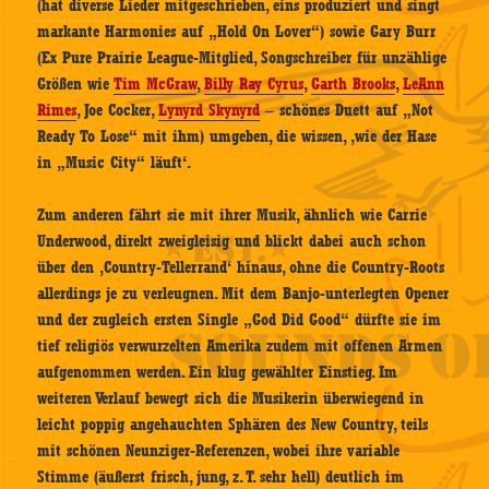
(hat diverse Lieder mitgeschrieben, eins produziert und singt
markante Harmonies auf „Hold On Lover“) sowie Gary Burr
(Ex Pure Prairie League-Mitglied, Songschreiber für unzählige
Größen wie
Tim McGraw
,
Billy Ray Cyrus
,
Garth Brooks
,
LeAnn
Rimes
, Joe Cocker,
Lynyrd Skynyrd
– schönes Duett auf „Not
Ready To Lose“ mit ihm) umgeben, die wissen, ‚wie der Hase
in „Music City“ läuft‘.
Zum anderen fährt sie mit ihrer Musik, ähnlich wie Carrie
Underwood, direkt zweigleisig und blickt dabei auch schon
über den ‚Country-Tellerrand‘ hinaus, ohne die Country-Roots
allerdings je zu verleugnen. Mit dem Banjo-unterlegten Opener
und der zugleich ersten Single „God Did Good“ dürfte sie im
tief religiös verwurzelten Amerika zudem mit offenen Armen
aufgenommen werden. Ein klug gewählter Einstieg. Im
weiteren Verlauf bewegt sich die Musikerin überwiegend in
leicht poppig angehauchten Sphären des New Country, teils
mit schönen Neunziger-Referenzen, wobei ihre variable
Stimme (äußerst frisch, jung, z. T. sehr hell) deutlich im