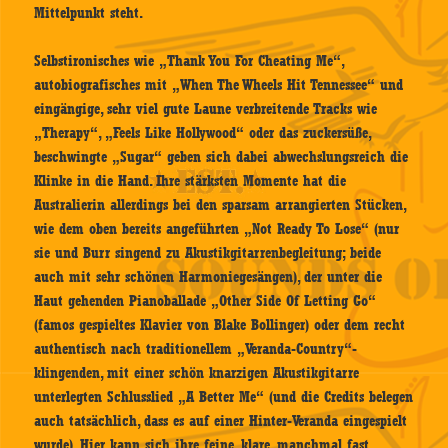
Mittelpunkt steht.
Selbstironisches wie „Thank You For Cheating Me“,
autobiografisches mit „When The Wheels Hit Tennessee“ und
eingängige, sehr viel gute Laune verbreitende Tracks wie
„Therapy“, „Feels Like Hollywood“ oder das zuckersüße,
beschwingte „Sugar“ geben sich dabei abwechslungsreich die
Klinke in die Hand. Ihre stärksten Momente hat die
Australierin allerdings bei den sparsam arrangierten Stücken,
wie dem oben bereits angeführten „Not Ready To Lose“ (nur
sie und Burr singend zu Akustikgitarrenbegleitung; beide
auch mit sehr schönen Harmoniegesängen), der unter die
Haut gehenden Pianoballade „Other Side Of Letting Go“
(famos gespieltes Klavier von Blake Bollinger) oder dem recht
authentisch nach traditionellem „Veranda-Country“-
klingenden, mit einer schön knarzigen Akustikgitarre
unterlegten Schlusslied „A Better Me“ (und die Credits belegen
auch tatsächlich, dass es auf einer Hinter-Veranda eingespielt
wurde). Hier kann sich ihre feine, klare, manchmal fast