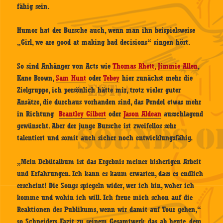
fähig sein.
Humor hat der Bursche auch, wenn man ihn beispielsweise
„Girl, we are good at making bad decisions“ singen hört.
So sind Anhänger von Acts wie
Thomas Rhett,
Jimmie Allen
,
Kane Brown,
Sam Hunt
oder
Tebey
hier zunächst mehr die
Zielgruppe, ich persönlich hätte mir, trotz vieler guter
Ansätze, die durchaus vorhanden sind, das Pendel etwas mehr
in Richtung
Brantley Gilbert
oder
Jason Aldean
ausschlagend
gewünscht. Aber der junge Bursche ist zweifellos sehr
talentiert und somit auch sicher noch entwicklungsfähig.
„Mein Debütalbum ist das Ergebnis meiner bisherigen Arbeit
und Erfahrungen. Ich kann es kaum erwarten, dass es endlich
erscheint! Die Songs spiegeln wider, wer ich bin, woher ich
komme und wohin ich will. Ich freue mich schon auf die
Reaktionen des Publikums, wenn wir damit auf Tour gehen,“
so Schneiders Fazit zu seinem Gesamtwerk, das ab heute, dem