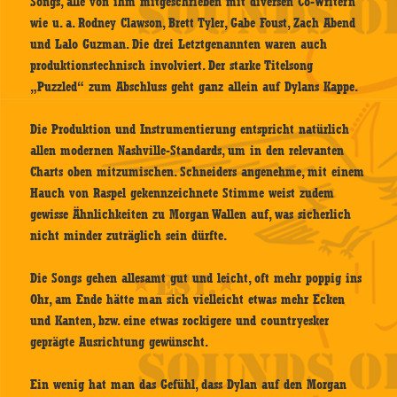
Songs, alle von ihm mitgeschrieben mit diversen Co-Writern
wie u. a. Rodney Clawson, Brett Tyler, Gabe Foust, Zach Abend
und Lalo Guzman. Die drei Letztgenannten waren auch
produktionstechnisch involviert. Der starke Titelsong
„Puzzled“ zum Abschluss geht ganz allein auf Dylans Kappe.
Die Produktion und Instrumentierung entspricht natürlich
allen modernen Nashville-Standards, um in den relevanten
Charts oben mitzumischen. Schneiders angenehme, mit einem
Hauch von Raspel gekennzeichnete Stimme weist zudem
gewisse Ähnlichkeiten zu Morgan Wallen auf, was sicherlich
nicht minder zuträglich sein dürfte.
Die Songs gehen allesamt gut und leicht, oft mehr poppig ins
Ohr, am Ende hätte man sich vielleicht etwas mehr Ecken
und Kanten, bzw. eine etwas rockigere und countryesker
geprägte Ausrichtung gewünscht.
Ein wenig hat man das Gefühl, dass Dylan auf den Morgan