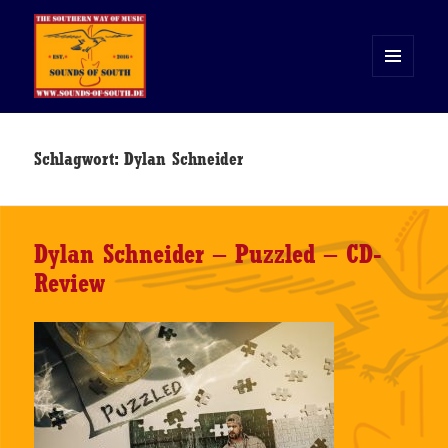
MENÜ
UND
WIDGETS
Sounds of South
Schlagwort:
Dylan Schneider
Dylan Schneider – Puzzled – CD-
Review