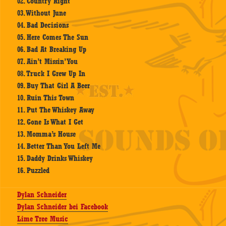
02. Country Right
03. Without June
04. Bad Decisions
05. Here Comes The Sun
06. Bad At Breaking Up
07. Ain’t Missin’ You
08. Truck I Grew Up In
09. Buy That Girl A Beer
10. Ruin This Town
11. Put The Whiskey Away
12. Gone Is What I Get
13. Momma’s House
14. Better Than You Left Me
15. Daddy Drinks Whiskey
16. Puzzled
Dylan Schneider
Dylan Schneider bei Facebook
Lime Tree Music