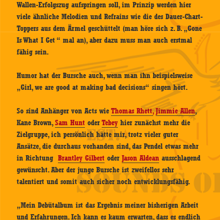
Wallen-Erfolgszug aufspringen soll, im Prinzip werden hier
viele ähnliche Melodien und Refrains wie die des Dauer-Chart-
Toppers aus dem Ärmel geschüttelt (man höre sich z. B. „Gone
Is What I Get “ mal an), aber dazu muss man auch erstmal
fähig sein.
Humor hat der Bursche auch, wenn man ihn beispielsweise
„Girl, we are good at making bad decisions“ singen hört.
So sind Anhänger von Acts wie
Thomas Rhett,
Jimmie Allen
,
Kane Brown,
Sam Hunt
oder
Tebey
hier zunächst mehr die
Zielgruppe, ich persönlich hätte mir, trotz vieler guter
Ansätze, die durchaus vorhanden sind, das Pendel etwas mehr
in Richtung
Brantley Gilbert
oder
Jason Aldean
ausschlagend
gewünscht. Aber der junge Bursche ist zweifellos sehr
talentiert und somit auch sicher noch entwicklungsfähig.
„Mein Debütalbum ist das Ergebnis meiner bisherigen Arbeit
und Erfahrungen. Ich kann es kaum erwarten, dass es endlich