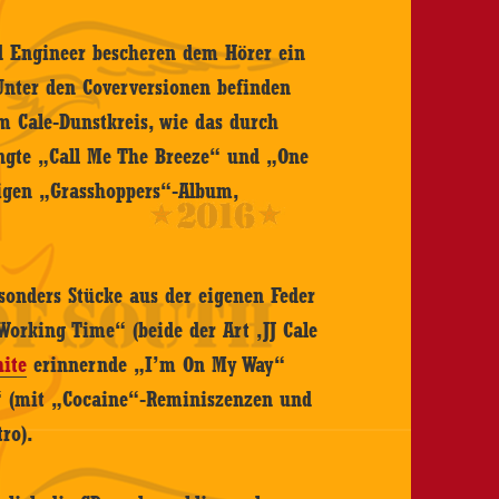
d Engineer bescheren dem Hörer ein
Unter den Coverversionen befinden
m Cale-Dunstkreis, wie das durch
angte „Call Me The Breeze“ und „One
igen „Grasshoppers“-Album,
sonders Stücke aus der eigenen Feder
orking Time“ (beide der Art ‚JJ Cale
hite
erinnernde „I’m On My Way“
“ (mit „Cocaine“-Reminiszenzen und
ro).