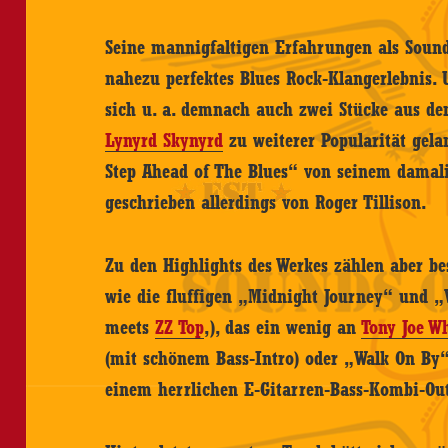
Seine mannigfaltigen Erfahrungen als Soun
nahezu perfektes Blues Rock-Klangerlebnis. 
sich u. a. demnach auch zwei Stücke aus de
Lynyrd Skynyrd
zu weiterer Popularität gel
Step Ahead of The Blues“ von seinem damal
geschrieben allerdings von Roger Tillison.
Zu den Highlights des Werkes zählen aber be
wie die fluffigen „Midnight Journey“ und „W
meets
ZZ Top
‚), das ein wenig an
Tony Joe W
(mit schönem Bass-Intro) oder „Walk On By
einem herrlichen E-Gitarren-Bass-Kombi-Out