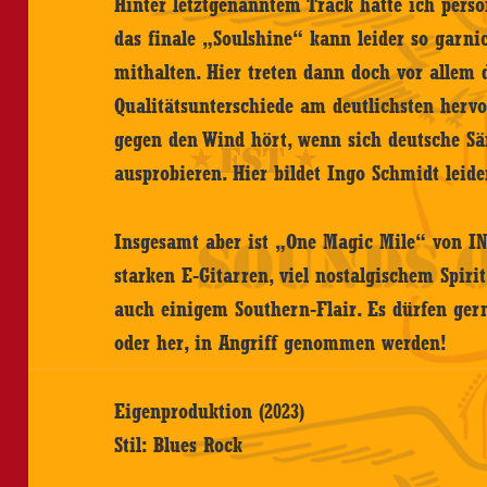
Hinter letztgenanntem Track hätte ich persö
das finale „Soulshine“ kann leider so garn
mithalten. Hier treten dann doch vor allem
Qualitätsunterschiede am deutlichsten herv
gegen den Wind hört, wenn sich deutsche S
ausprobieren. Hier bildet Ingo Schmidt lei
Insgesamt aber ist „One Magic Mile“ von IN
starken E-Gitarren, viel nostalgischem Spiri
auch einigem Southern-Flair. Es dürfen ger
oder her, in Angriff genommen werden!
Eigenproduktion (2023)
Stil: Blues Rock