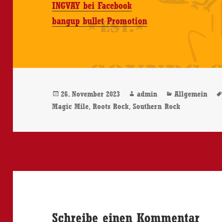
INGVAY bei Facebook
bangup bullet Promotion
Veröffentlicht
Autor
Kategorien
26. November 2023
admin
Allgemein
am
,
,
Magic Mile
Roots Rock
Southern Rock
Schreibe einen Kommentar