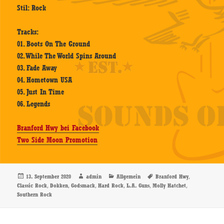
Stil: Rock
Tracks:
01. Boots On The Ground
02. While The World Spins Around
03. Fade Away
04. Hometown USA
05. Just In Time
06. Legends
Branford Hwy bei Facebook
Two Side Moon Promotion
Veröffentlicht
Autor
Kategorien
Schlagwörter
,
13. September 2020
admin
Allgemein
Branford Hwy
am
,
,
,
,
,
,
Classic Rock
Dokken
Godsmack
Hard Rock
L.A. Guns
Molly Hatchet
Southern Rock