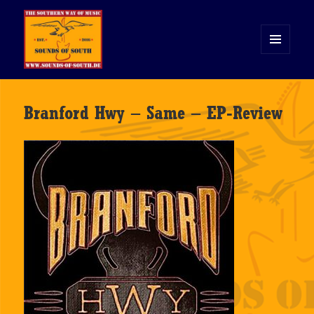
MENÜ
UND
WIDGETS
Sounds of South
Branford Hwy – Same – EP-Review