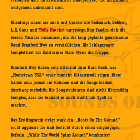
verfolgten aber unterschiedliche Bandprojekte, die hierzulande
weitgehend unbekannt sind.
Allerdings waren sie auch mit Größen wie Godsmack, Dokken,
L.A. Guns und
Molly Hatchet
unterwegs. Nun fanden sich die
beiden Musiker zusammen, um die lang geplante gemeinsame
Band Branford Hwy zu verwirklichen. Als Schlagzeuger
komplettiert der Kalifornier Marc Myers die Truppe.
Branford Hwy haben eine Affinität zum Hard Rock, was
„Hometown USA“ sowie manche Gitarrensoli zeigen. Diese
halten sich jedoch im Rahmen und die Songs bleiben
durchweg melodiös. Die Songstrukturen sind nicht übermäßig
komplex, aber die braucht es auch nicht, um Spaß zu
machen.
Das Erstlingswerk steigt stark ein. „Boots On The Ground”
rockt aggressiv los und besticht durch einen eingängigen
Refrain. „While The World Spins Around” kombiniert