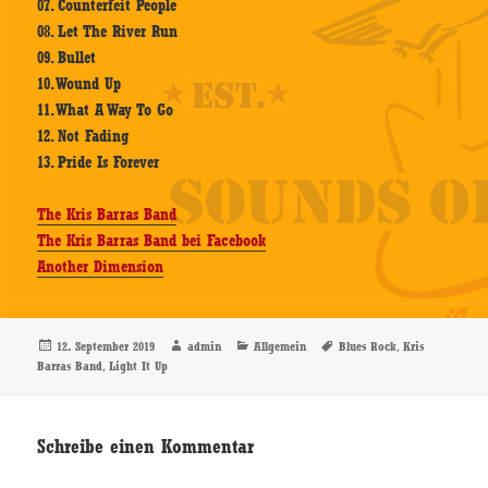
07. Counterfeit People
08. Let The River Run
09. Bullet
10. Wound Up
11. What A Way To Go
12. Not Fading
13. Pride Is Forever
The Kris Barras Band
The Kris Barras Band bei Facebook
Another Dimension
Veröffentlicht
Autor
Kategorien
Schlagwörter
,
12. September 2019
admin
Allgemein
Blues Rock
Kris
am
,
Barras Band
Light It Up
Schreibe einen Kommentar