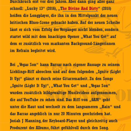
Durchbruch erst vor drei Jahren. Aber dann ging alles ganz
schnell: „Lucky 13“ (2016), „T
he Divine And Dirty
“ (2018)
heißen die Longplayer, die ihn in den Mittelpunkt der neuen
britischen Blues-Szene gebracht haben. Auf der neuen Scheibe
lässt er sich vom Erfolg der Vorgänger nicht blenden, sondern
startet wild mit dem knackigen Opener „What You Get“ auf
dem er zusätzlich von markanten Background-Sängerinnen
im Refrain begleitet wird.
Bei „Vegas Son“ kann Barras nach eigener Aussage zu seinem
Lieblings-Riff abrocken und auf dem folgenden „Ignite (Light
It Up)“ glänzt er durch seine Gitarrenarbeit. Zu den Songs
„Ignite (Light It Up)“, „What You Get“ und „Vegas Son“
wurden zusätzlich bildgewaltige Musikvideos aufgenommen,
die auf YouTube zu sehen sind. Das Riff von „6AM“ geht
unter die Haut und wechselt zu dem langsameren „Rain“ und
das Barras angeblich in nur 20 Minuten geschrieben hat.
Josiah J Manning, der Keyboard-Player und gleichzeitig auch
Produzent des Albums, führt gefühlvoll durch den Song.