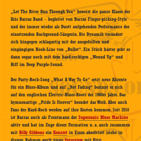
„Let The River Run Through You“ beweist die ganze Klasse der
Kris Barras Band – begleitet von Barras Finger-picking-Style
und der immer wieder als Duett aufgehenden Performance der
einsetzenden Background-Sängerin. Die Dynamik verändert
sich hingegen schlagartig mit der ausgefeilten und
eingängigen Hook-Line von „Bullet“. Ein Stück härter geht es
dann sogar noch mit dem hard-rockigen „Wound Up“ und
Riff im Deep Purple-Sound.
Der Party-Rock-Song „What A Way To Go“ setzt neue Akzente
für ein Blues-Album und auf „Not Fading“ besinnt er sich
auf den englischen Electric-Blues-Roots der 1960er Jahre. Das
hymnenartige „Pride Is Forever“ beendet das Werk. Aber auch
Fans des Hard-Rock werden auf ihre Kosten kommen. Seit 2018
ist Barras auch als Frontmann der
Supersonic Blues Machine
aktiv und hat im Zuge dieser Formation u. a. auch zusammen
mit
Billy Gibbons
ein
Konzert
in Essen absolviert (siehe in
diesem Rahmen auch unser
Interview
mit Kris).