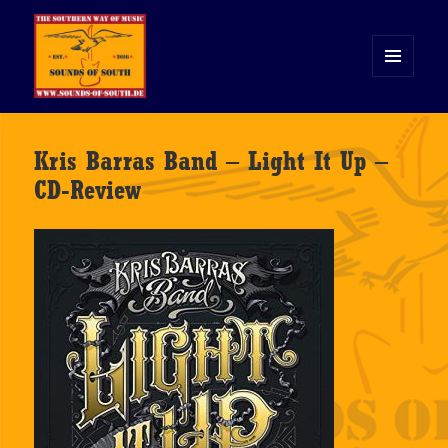
MENÜ
UND
WIDGETS
Sounds of South
Kris Barras Band – Light It Up –
CD-Review