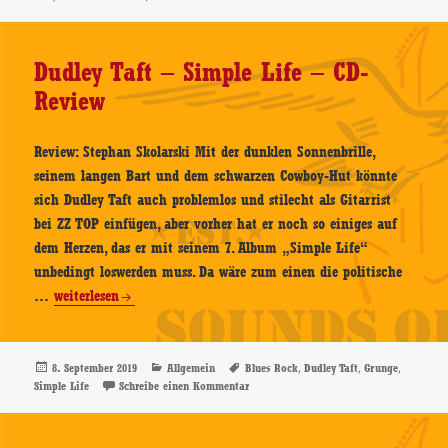
Radio
–
CD-
Dudley Taft – Simple Life – CD-
Review
Review
Review: Stephan Skolarski Mit der dunklen Sonnenbrille,
seinem langen Bart und dem schwarzen Cowboy-Hut könnte
sich Dudley Taft auch problemlos und stilecht als Gitarrist
bei ZZ TOP einfügen, aber vorher hat er noch so einiges auf
dem Herzen, das er mit seinem 7. Album „Simple Life“
unbedingt loswerden muss. Da wäre zum einen die politische
Dudley
…
weiterlesen
Taft
–
Simple
Veröffentlicht
Kategorien
Schlagwörter
,
,
,
8. September 2019
Allgemein
Blues Rock
Dudley Taft
Grunge
am
zu Dudley Taft – Simple Life – CD-Revie
Simple Life
Schreibe einen Kommentar
Life
–
CD-