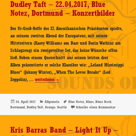
Dudley Taft – 22.04.2017, Blue
Review
Notez, Dortmund – Konzertbilder
Der Ur-Groß-Neffe des 27. Amerikanischen Präsidenten spielte,
an seinem zweiten Abend der Europatour, mit seinen
Mitstreitern (Kasey Williams am Bass und Darin Watkins am
Schlagzeug) ein zweigeteiltes Set, das keine Wünsche offen
ließ. Neben einem Querschnitt aus seinen letzten drei
Alben präsentierte er solche Klassiker wie: „Leland Mississippi
Blues“ (Johnny Winter), „When The Levee Breaks“ (Led
Dudley
Zeppelin), …
weiterlesen
Taft
–
22.04.2017,
Veröffentlicht
Kategorien
Schlagwörter
,
,
,
24. April 2017
Allgemein
Blue Notez
Blues
Blues Rock
am
,
,
,
zu Dudley Taf
Dortmund
Dudley Taft
Grunge
Seattle
Schreibe einen Kommentar
Blue
Notez,
Dortmund
Kris Barras Band – Light It Up –
–