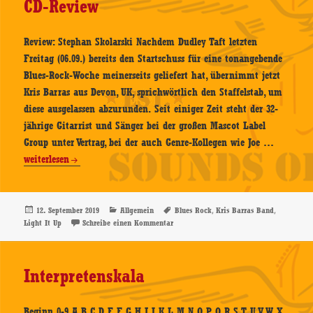
CD-Review
Konzertbilder
Review: Stephan Skolarski Nachdem Dudley Taft letzten
Freitag (06.09.) bereits den Startschuss für eine tonangebende
Blues-Rock-Woche meinerseits geliefert hat, übernimmt jetzt
Kris Barras aus Devon, UK, sprichwörtlich den Staffelstab, um
diese ausgelassen abzurunden. Seit einiger Zeit steht der 32-
jährige Gitarrist und Sänger bei der großen Mascot Label
Kris
Group unter Vertrag, bei der auch Genre-Kollegen wie Joe …
Barras
weiterlesen
Band
–
Light
Veröffentlicht
Kategorien
Schlagwörter
,
,
12. September 2019
Allgemein
Blues Rock
Kris Barras Band
am
zu Kris Barras Band – Light It Up – CD-
Light It Up
Schreibe einen Kommentar
It
Up
–
Interpretenskala
CD-
Review
Beginn 0-9 A B C D E F G H I J K L M N O P Q R S T U V W X