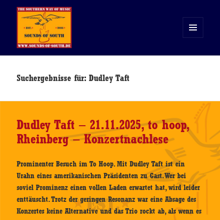
MENÜ
UND
WIDGETS
Sounds of South
Suchergebnisse für: Dudley Taft
Dudley Taft – 21.11.2025, to hoop,
Rheinberg – Konzertnachlese
Prominenter Besuch im To Hoop. Mit Dudley Taft ist ein
Urahn eines amerikanischen Präsidenten zu Gast. Wer bei
soviel Prominenz einen vollen Laden erwartet hat, wird leider
enttäuscht. Trotz der geringen Resonanz war eine Absage des
Konzertes keine Alternative und das Trio rockt ab, als wenn es