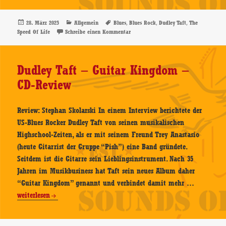
–
The
Veröffentlicht
Kategorien
Schlagwörter
,
,
,
28. März 2025
Allgemein
Blues
Blues Rock
Dudley Taft
The
am
zu Dudley Taft – The Speed Of Life – 
Speed Of Life
Schreibe einen Kommentar
Speed
Of
Life
Dudley Taft – Guitar Kingdom –
–
CD-Review
CD-
Review
Review: Stephan Skolarski In einem Interview berichtete der
US-Blues Rocker Dudley Taft von seinen musikalischen
Highschool-Zeiten, als er mit seinem Freund Trey Anastasio
(heute Gitarrist der Gruppe “Pish”) eine Band gründete.
Seitdem ist die Gitarre sein Lieblingsinstrument. Nach 35
Jahren im Musikbusiness hat Taft sein neues Album daher
Dudley
“Guitar Kingdom” genannt und verbindet damit mehr …
Taft
weiterlesen
–
Guitar