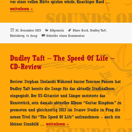
Dudley
vor einer vollen Hütte spielen würde. Knackiger Hard …
Taft
weiterlesen
–
21.11.2025,
to
Veröffentlicht
Kategorien
Schlagwörter
,
,
30. Dezember 2025
Allgemein
Blues Rock
Dudley Taft
am
,
zu Dudley Taft – 21.11.2025, to 
Rheinberg
to hoop
Schreibe einen Kommentar
hoop,
Rheinberg
–
Dudley Taft – The Speed Of Life –
Konzertnach
CD-Review
Review: Stephan Skolarski Während kurzer Tournee Pausen hat
Dudley Taft bereits die Songs für das aktuelle Studioalbum
eingespielt. Der US-Gitarrist und Sänger meisterte das
Kunststück, sein damals aktuelles Album “Guitar Kingdom” zu
promoten und gleichzeitig 2023 im Svarov Studio in Prag die
neuen Titel für “The Speed Of Life” aufzunehmen – auch ein
Dudley
kleines Sinnbild …
weiterlesen
Taft