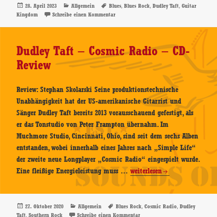
Kingdom
Veröffentlicht
Kategorien
Schlagwörter
,
,
,
28. April 2023
Allgemein
Blues
Blues Rock
Dudley Taft
Guitar
am
zu Dudley Taft – Guitar Kingdom – CD-Rev
Kingdom
Schreibe einen Kommentar
–
CD-
Review
Dudley Taft – Cosmic Radio – CD-
Review
Review: Stephan Skolarski Seine produktionstechnische
Unabhängigkeit hat der US-amerikanische Gitarrist und
Sänger Dudley Taft bereits 2013 vorausschauend gefestigt, als
er das Tonstudio von Peter Frampton übernahm. Im
Muchmore Studio, Cincinnati, Ohio, sind seit dem sechs Alben
entstanden, wobei innerhalb eines Jahres nach „Simple Life“
der zweite neue Longplayer „Cosmic Radio“ eingespielt wurde.
Dudley
Eine fleißige Energieleistung muss …
weiterlesen
Taft
–
Cosmic
Veröffentlicht
Kategorien
Schlagwörter
,
,
27. Oktober 2020
Allgemein
Blues Rock
Cosmic Radio
Dudley
am
,
zu Dudley Taft – Cosmic Radio 
Taft
Southern Rock
Schreibe einen Kommentar