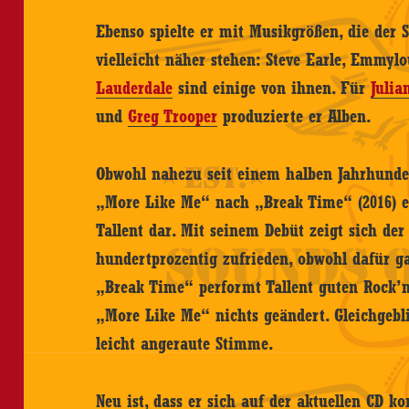
Ebenso spielte er mit Musikgrößen, die der
vielleicht näher stehen: Steve Earle, Emmyl
Lauderdale
sind einige von ihnen. Für
Julia
und
Greg Trooper
produzierte er Alben.
Obwohl nahezu seit einem halben Jahrhundert
„More Like Me“ nach „Break Time“ (2016) e
Tallent dar. Mit seinem Debüt zeigt sich der
hundertprozentig zufrieden, obwohl dafür ga
„Break Time“ performt Tallent guten Rock’n
„More Like Me“ nichts geändert. Gleichgebl
leicht angeraute Stimme.
Neu ist, dass er sich auf der aktuellen CD 