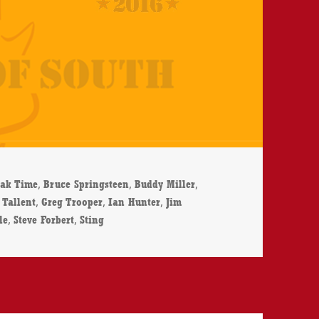
hlagwörter
,
,
,
eak Time
Bruce Springsteen
Buddy Miller
,
,
,
 Tallent
Greg Trooper
Ian Hunter
Jim
,
,
le
Steve Forbert
Sting