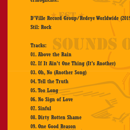
D’Ville Record Group/Redeye Worldwide (201
Stil: Rock
Tracks:
01. Above the Rain
02. If It Ain’t One Thing (It’s Another)
03. Oh, No (Another Song)
04. Tell the Truth
05. Too Long
06. No Sign of Love
07. Sinful
08. Dirty Rotten Shame
09. One Good Reason