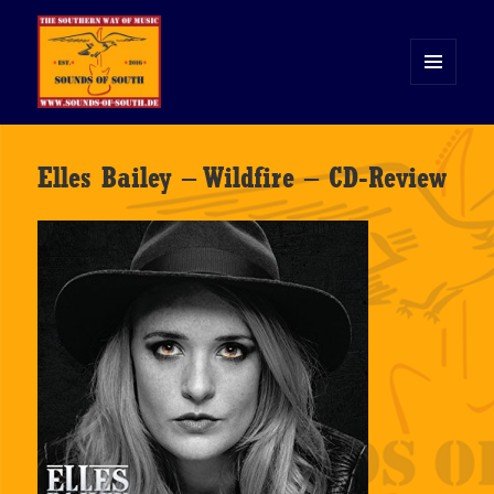
MENÜ
UND
WIDGETS
Sounds of South
Elles Bailey – Wildfire – CD-Review