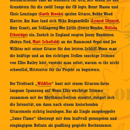
beeindruckende Zahl an Musikern für sich, mit denen sie den
Grundstein für die zwölf Songs der CD legte. Brent Mason und
Chris Leuzinger (
Garth Brooks
) spielen Gitarre, Bobby Wood
Klavier. Am Bass fand sich Mike Brignardello (
Lynyrd Skynyrd
,
Amy Grant), am Schlagzeug Wes Little (Stevie Wonder,
Melissa
Etheridge
) ein. Zurück in England sorgten Jonny Henderson
(Robyn Ford,
Matt Schofield
) an der Hammond Orgel und Joe
Wilkins mit seiner Gitarre für den letzten Schliff. Wenn man
die kräftige und an den richtigen Stellen rauchige Stimme
von Elles Bailey hört, versteht man sofort, warum es ihr nicht
schwerfiel, Mitstreiter für ihr Projekt zu begeistern.
Der Titeltrack „
Wildfire
“ baut mit einem Gitarren-Intro
langsam Spannung auf. Wenn Ellis wuchtige Stimme
zusammen mit der Rhythmus-Section einsetzt, steigert sich
die Intensität, um dann nach einem kreischenden
Gitarrensolo richtig loszulegen. Das als Single ausgekoppelte
„Same Flame“ überzeugt mit dem kraftvoll gesungenen und
eingängigem Refrain als gradlinig gespielte Rocknummer.