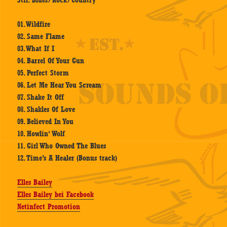
Stil: Blues/Rock/Country
01. Wildfire
02. Same Flame
03. What If I
04. Barrel Of Your Gun
05. Perfect Storm
06. Let Me Hear You Scream
07. Shake It Off
08. Shakles Of Love
09. Believed In You
10. Howlin‘ Wolf
11. Girl Who Owned The Blues
12. Time’s A Healer (Bonus track)
Elles Bailey
Elles Bailey bei Facebook
Netinfect Promotion