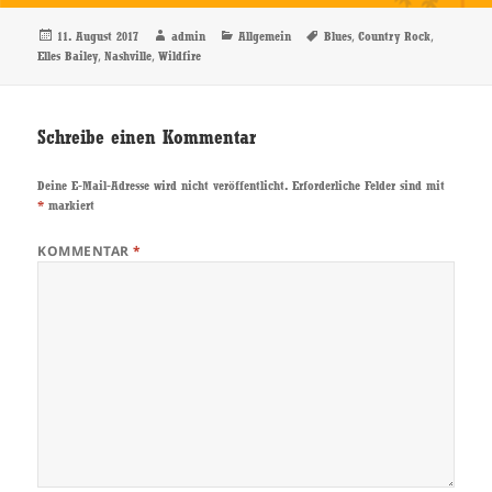
Veröffentlicht
Autor
Kategorien
Schlagwörter
,
,
11. August 2017
admin
Allgemein
Blues
Country Rock
am
,
,
Elles Bailey
Nashville
Wildfire
Schreibe einen Kommentar
Deine E-Mail-Adresse wird nicht veröffentlicht.
Erforderliche Felder sind mit
*
markiert
KOMMENTAR
*