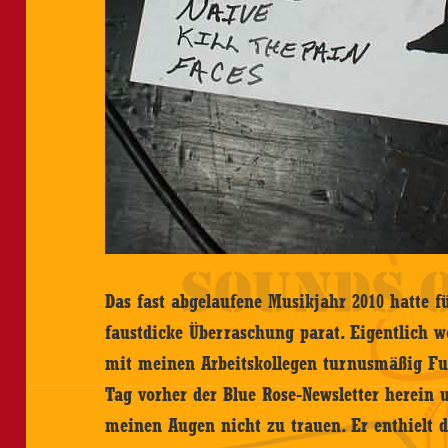
Das fast abgelaufene Musikjahr 2010 hatte f
faustdicke Überraschung parat. Eigentlich w
mit meinen Arbeitskollegen turnusmäßig Fußb
Tag vorher der Blue Rose-Newsletter herein 
meinen Augen nicht zu trauen. Er enthielt d