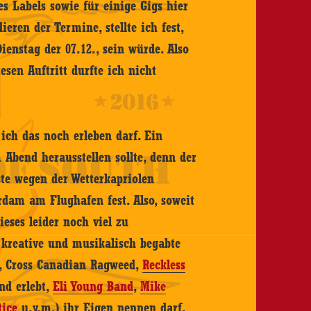
s Labels sowie für einige Gigs hier
ren der Termine, stellte ich fest,
enstag der 07.12., sein würde. Also
sen Auftritt durfte ich nicht
ich das noch erleben darf. Ein
m Abend herausstellen sollte, denn der
ste wegen der Wetterkapriolen
rdam am Flughafen fest. Also, soweit
ieses leider noch viel zu
, kreative und musikalisch begabte
, Cross Canadian Ragweed,
Reckless
nd erlebt,
Eli Young Band
,
Mike
tice
u.v.m.) ihr Eigen nennen darf,