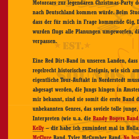
Motorcars zur legendären Christmas-Party de
nach Deutschland kommen würde. Beim Studie
dass der für mich in Frage kommende Gig, Di
wurden flugs alle Planungen umgeworfen, die
verpassen.
Eine Red Dirt-Band in unseren Landen, dass 
regelrecht historisches Ereignis, wie sich a
eigentliche Tour-Auftakt in Norderstedt mus
abgesagt werden, die Jungs hingen in Amste
mir bekannt, sind sie somit die erste Band d
unbekannten Genres, das soviele tolle junge
Interpreten (wie u.a. die
Randy Rogers Band
Kelly
– die habe ich zumindest mal in Holla
McClure
Band
, Tyler McCumber Band,
No Jus