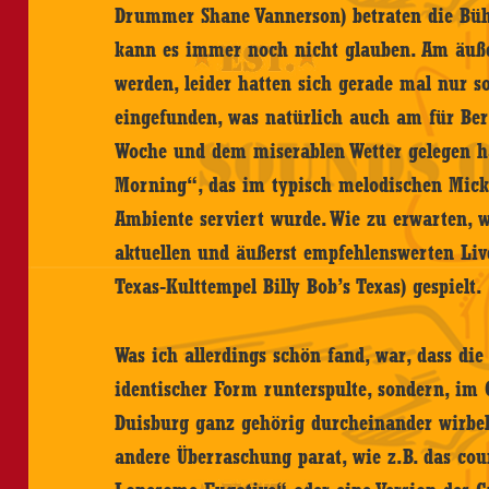
Drummer Shane Vannerson) betraten die Bühn
kann es immer noch nicht glauben. Am äuße
werden, leider hatten sich gerade mal nur s
eingefunden, was natürlich auch am für Ber
Woche und dem miserablen Wetter gelegen ha
Morning“, das im typisch melodischen Mic
Ambiente serviert wurde. Wie zu erwarten, w
aktuellen und äußerst empfehlenswerten L
Texas-Kulttempel Billy Bob’s Texas) gespielt.
Was ich allerdings schön fand, war, dass di
identischer Form runterspulte, sondern, im G
Duisburg ganz gehörig durcheinander wirbelt
andere Überraschung parat, wie z.B. das co