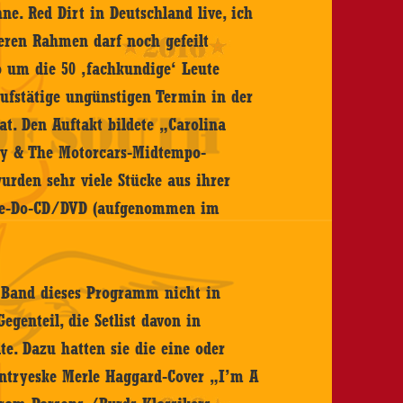
e. Red Dirt in Deutschland live, ich
ren Rahmen darf noch gefeilt
o um die 50 ‚fachkundige‘ Leute
ufstätige ungünstigen Termin in der
t. Den Auftakt bildete „Carolina
ky & The Motorcars-Midtempo-
urden sehr viele Stücke aus ihrer
ive-Do-CD/DVD (aufgenommen im
e Band dieses Programm nicht in
egenteil, die Setlist davon in
e. Dazu hatten sie die eine oder
untryeske Merle Haggard-Cover „I’m A