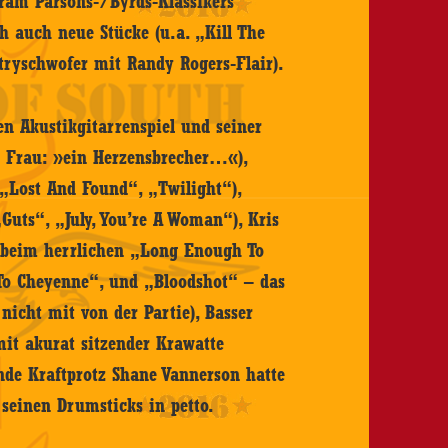
ram Parsons-/Byrds-Klassikers
h auch neue Stücke (u.a. „Kill The
ryschwofer mit Randy Rogers-Flair).
n Akustikgitarrenspiel und seiner
Frau: »ein Herzensbrecher…«),
i „Lost And Found“, „Twilight“),
uts“, „July, You’re A Woman“), Kris
b (beim herrlichen „Long Enough To
s To Cheyenne“, und „Bloodshot“ – das
nicht mit von der Partie), Basser
mit akurat sitzender Krawatte
de Kraftprotz Shane Vannerson hatte
seinen Drumsticks in petto.