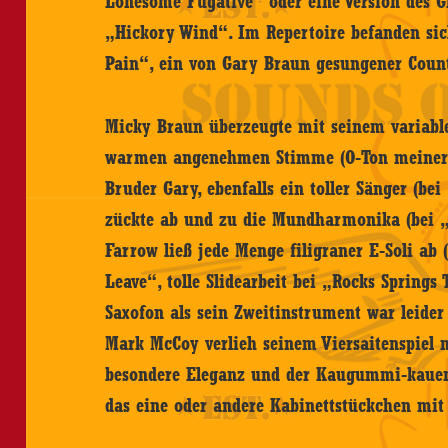
Lonesome Fugative“ oder eine Version des G
„Hickory Wind“. Im Repertoire befanden sic
Pain“, ein von Gary Braun gesungener Count
Micky Braun überzeugte mit seinem variable
warmen angenehmen Stimme (O-Ton meiner 
Bruder Gary, ebenfalls ein toller Sänger (be
zückte ab und zu die Mundharmonika (bei „G
Farrow ließ jede Menge filigraner E-Soli a
Leave“, tolle Slidearbeit bei „Rocks Spring
Saxofon als sein Zweitinstrument war leider 
Mark McCoy verlieh seinem Viersaitenspiel 
besondere Eleganz und der Kaugummi-kauen
das eine oder andere Kabinettstückchen mit 