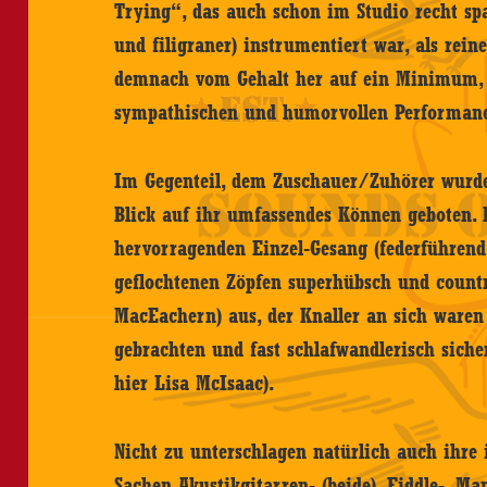
Trying“, das auch schon im Studio recht sp
und filigraner) instrumentiert war, als rei
demnach vom Gehalt her auf ein Minimum, 
sympathischen und humorvollen Performanc
Im Gegenteil, dem Zuschauer/Zuhörer wurde
Blick auf ihr umfassendes Können geboten. 
hervorragenden Einzel-Gesang (federführend
geflochtenen Zöpfen superhübsch und coun
MacEachern) aus, der Knaller an sich waren
gebrachten und fast schlafwandlerisch sich
hier Lisa McIsaac).
Nicht zu unterschlagen natürlich auch ihre 
Sachen Akustikgitarren- (beide), Fiddle-, Ma