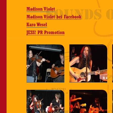
Madison Violet
Madison Violet bei Facebook
Karo Wesel
JESS! PR Promotion