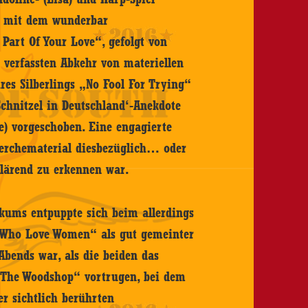
CD mit dem wunderbar
art Of Your Love“, gefolgt von
 verfassten Abkehr von materiellen
res Silberlings „No Fool For Trying“
chnitzel in Deutschland‘-Anekdote
e) vorgeschoben. Eine engagierte
herchematerial diesbezüglich… oder
fklärend zu erkennen war.
kums entpuppte sich beim allerdings
 Who Love Women“ als gut gemeinter
Abends war, als die beiden das
The Woodshop“ vortrugen, bei dem
r sichtlich berührten