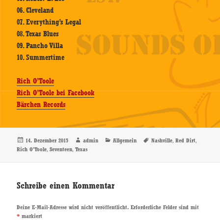
06. Cleveland
07. Everything’s Legal
08. Texas Blues
09. Pancho Villa
10. Summertime
Rich O’Toole
Rich O’Toole bei Facebook
Bärchen Records
Veröffentlicht
Autor
Kategorien
Schlagwörter
,
,
14. Dezember 2015
admin
Allgemein
Nashville
Red Dirt
am
,
,
Rich O'Toole
Seventeen
Texas
Schreibe einen Kommentar
Deine E-Mail-Adresse wird nicht veröffentlicht.
Erforderliche Felder sind mit
*
markiert