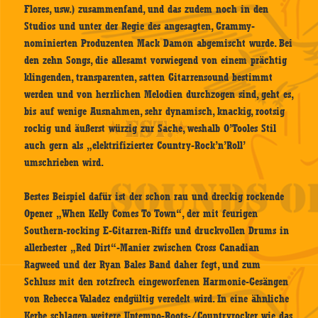
Flores, usw.) zusammenfand, und das zudem noch in den
Studios und unter der Regie des angesagten, Grammy-
nominierten Produzenten Mack Damon abgemischt wurde. Bei
den zehn Songs, die allesamt vorwiegend von einem prächtig
klingenden, transparenten, satten Gitarrensound bestimmt
werden und von herrlichen Melodien durchzogen sind, geht es,
bis auf wenige Ausnahmen, sehr dynamisch, knackig, rootsig
rockig und äußerst würzig zur Sache, weshalb O’Tooles Stil
auch gern als „elektrifizierter Country-Rock’n’Roll’
umschrieben wird.
Bestes Beispiel dafür ist der schon rau und dreckig rockende
Opener „When Kelly Comes To Town“, der mit feurigen
Southern-rocking E-Gitarren-Riffs und druckvollen Drums in
allerbester „Red Dirt“-Manier zwischen Cross Canadian
Ragweed und der Ryan Bales Band daher fegt, und zum
Schluss mit den rotzfrech eingeworfenen Harmonie-Gesängen
von Rebecca Valadez endgültig veredelt wird. In eine ähnliche
Kerbe schlagen weitere Uptempo-Roots-/Countryrocker wie das