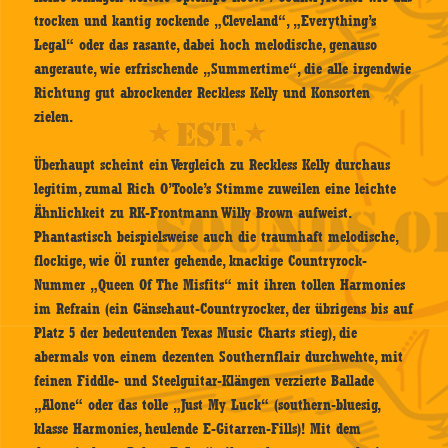
trocken und kantig rockende „Cleveland“, „Everything’s
Legal“ oder das rasante, dabei hoch melodische, genauso
angeraute, wie erfrischende „Summertime“, die alle irgendwie
Richtung gut abrockender Reckless Kelly und Konsorten
zielen.
Überhaupt scheint ein Vergleich zu Reckless Kelly durchaus
legitim, zumal Rich O’Toole’s Stimme zuweilen eine leichte
Ähnlichkeit zu RK-Frontmann Willy Brown aufweist.
Phantastisch beispielsweise auch die traumhaft melodische,
flockige, wie Öl runter gehende, knackige Countryrock-
Nummer „Queen Of The Misfits“ mit ihren tollen Harmonies
im Refrain (ein Gänsehaut-Countryrocker, der übrigens bis auf
Platz 5 der bedeutenden Texas Music Charts stieg), die
abermals von einem dezenten Southernflair durchwehte, mit
feinen Fiddle- und Steelguitar-Klängen verzierte Ballade
„Alone“ oder das tolle „Just My Luck“ (southern-bluesig,
klasse Harmonies, heulende E-Gitarren-Fills)! Mit dem