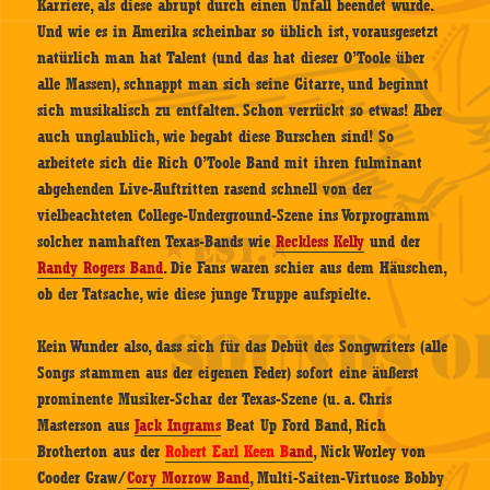
Karriere, als diese abrupt durch einen Unfall beendet wurde.
Und wie es in Amerika scheinbar so üblich ist, vorausgesetzt
natürlich man hat Talent (und das hat dieser O’Toole über
alle Massen), schnappt man sich seine Gitarre, und beginnt
sich musikalisch zu entfalten. Schon verrückt so etwas! Aber
auch unglaublich, wie begabt diese Burschen sind! So
arbeitete sich die Rich O’Toole Band mit ihren fulminant
abgehenden Live-Auftritten rasend schnell von der
vielbeachteten College-Underground-Szene ins Vorprogramm
solcher namhaften Texas-Bands wie
Reckless Kelly
und der
Randy Rogers Band
. Die Fans waren schier aus dem Häuschen,
ob der Tatsache, wie diese junge Truppe aufspielte.
Kein Wunder also, dass sich für das Debüt des Songwriters (alle
Songs stammen aus der eigenen Feder) sofort eine äußerst
prominente Musiker-Schar der Texas-Szene (u. a. Chris
Masterson aus
Jack Ingrams
Beat Up Ford Band, Rich
Brotherton aus der
Robert Earl Keen B
and
, Nick Worley von
Cooder Graw/
Cory Morrow Band
, Multi-Saiten-Virtuose Bobby