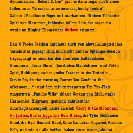
dynamischen „Robert E. Lee“ gibt es dann sogar noch einen
tollen, zum Mitrocken animierenden, honky-tonkin‘
Saloon-/Roadhouse-Feger mit markantem, flinkem Telecaster-
Spiel von Masterson, inklusive tollem Solo, das sogar ein
wenig an Hughie Thomassons
Outlaws
erinnert.).
Dass O’Tooles Stärken durchaus auch von abwechslungsreicher
Variabilität geprägt sind, und nicht nur im Uptempo-Bereich
liegen, zeigt er auch bei den zwei eher balladeskeren
Nummern „Texas Blues“ (herrliches Mandolinen- und Fiddle-
Spiel, Huldigung zweier großer Texaner in der Textzeile „…
Stevie Ray in the morning, Townes Van Zandt in the
afternoon…“) und dem mit entspanntem Tex Mex-Flair
umgarnten „Pancho Villa“ (klasse Gesang von Rich, starke
Harmonies, filigranes, spanisch anmutendes
Akustikgitarrenspiel). Keine Zweifel:
Micky & the Motorcars
,
No Justice
,
Buster Jiggs
,
The Bois D’Arcs
, die Tyler McCumber
Band, die Kyle Bennett Band, Cross Canadian Ragweed, Reckless
Kelly und wie sie alle heißen, haben einen neuen, absolut