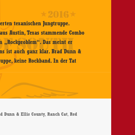
ierten texanischen Jungtruppe.
e aus Austin, Texas stammende Combo
em „Rockproblem“. Das meint er
ins ist auch ganz klar. Brad Dunn &
ruppe, keine Rockband. In der Tat
rter
,
,
d Dunn & Ellis County
Ranch Cat
Red
Dunn & Ellis County – Ranch Cat – CD-Review