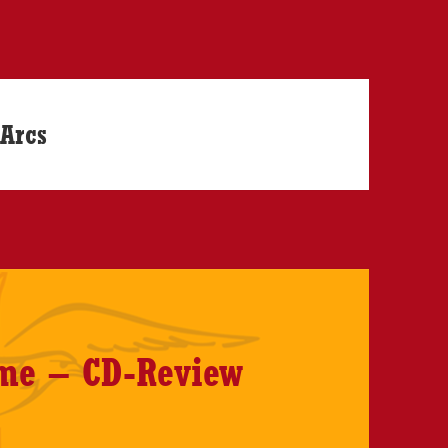
'Arcs
ame – CD-Review