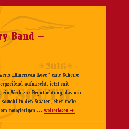
ry Band –
Owens „American Love“ eine Scheibe
ergreifend aufmischt, jetzt mit
 ein Werk zur Begutachtung, das mir
ch sowohl in den Staaten, eher mehr
The
einem neugierigen …
weiterlesen
Captain
Legendary