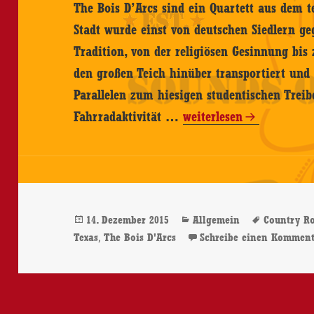
The Bois D’Arcs sind ein Quartett aus dem 
Stadt wurde einst von deutschen Siedlern geg
Tradition, von der religiösen Gesinnung bi
den großen Teich hinüber transportiert und 
Parallelen zum hiesigen studentischen Treib
The
Fahrradaktivität …
weiterlesen
Bois
D’Arcs
–
Same
Veröffentlicht
Kategorien
Schlagwö
14. Dezember 2015
Allgemein
Country R
–
am
,
Texas
The Bois D'Arcs
Schreibe einen Kommen
CD-
Review