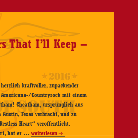
 That I’ll Keep –
 herrlich kraftvoller, zupackender
-/Americana-/Countryrock mit einem
eatham! Cheatham, ursprünglich aus
n Austin, Texas verbracht, und zu
estless Heart“ veröffentlicht.
Tom
hrt, hat er …
weiterlesen