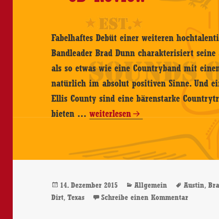
Fabelhaftes Debüt einer weiteren hochtalent
Bandleader Brad Dunn charakterisiert sein
als so etwas wie eine Countryband mit ein
natürlich im absolut positiven Sinne. Und e
Ellis County sind eine bärenstarke Countryt
Brad
bieten …
weiterlesen
Dunn
&
Ellis
County
Veröffentlicht
Kategorien
Schlagwö
,
14. Dezember 2015
Allgemein
Austin
Bra
–
am
,
zu Brad 
Dirt
Texas
Schreibe einen Kommentar
Ranch
Cat