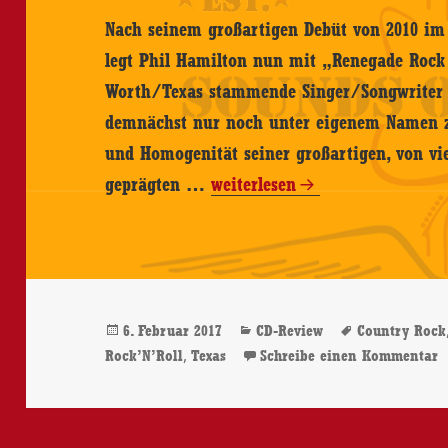
Nach seinem großartigen Debüt von 2010 im
legt Phil Hamilton nun mit „Renegade Rock 
Worth/Texas stammende Singer/Songwriter h
demnächst nur noch unter eigenem Namen zu
und Homogenität seiner großartigen, von vi
Phil
geprägten …
weiterlesen
Hamilton
–
Renegade
Rock’N’Roll
Veröffentlicht
Kategorien
Schlagwört
6. Februar 2017
CD-Review
Country Rock
–
am
,
z
Rock’N’Roll
Texas
Schreibe einen Kommentar
CD-
Review